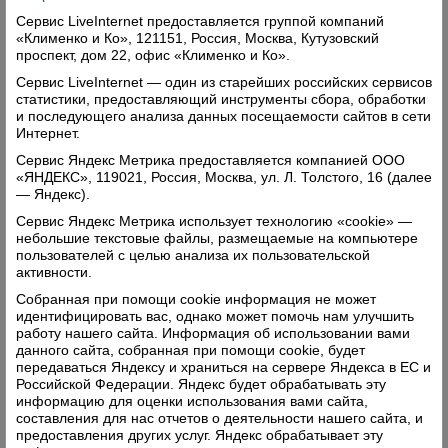
«С улыбкой по всем этапам турслета»
Стр.10
Сервис LiveInternet предоставляется группой компаний
Окончание материала со стр. 7.
«Клименко и Ко», 121151, Россия, Москва, Кутузовский
проспект, дом 22, офис «Клименко и Ко».
Администрация сельского поселения Нижне-
Сервис LiveInternet — один из старейших российских сервисов
Важское информирует о возможности
статистики, предоставляющий инструменты сбора, обработки
предоставления в аренду земельных участков.
и последующего анализа данных посещаемости сайтов в сети
Интернет.
«Об укусах, пропавшем кошельке и
Стр. 11.
Сервис Яндекс Метрика предоставляется компанией ООО
пьяном водителе»
Сводка о происшествиях и
«ЯНДЕКС», 119021, Россия, Москва, ул. Л. Толстого, 16 (далее
— Яндекс).
преступлениях от МО МВД России
Сервис Яндекс Метрика использует технологию «cookie» —
«Верховажский».
небольшие текстовые файлы, размещаемые на компьютере
пользователей с целью анализа их пользовательской
Объявления. Реклама. «Вспомните вместе с
активности.
нами». Соболезнования.
Собранная при помощи cookie информация не может
идентифицировать вас, однако может помочь нам улучшить
Стр. 12 Поздравления. Объявления. Реклама
работу нашего сайта. Информация об использовании вами
данного сайта, собранная при помощи cookie, будет
Поделиться
передаваться Яндексу и храниться на сервере Яндекса в ЕС и
Российской Федерации. Яндекс будет обрабатывать эту
информацию для оценки использования вами сайта,
Комментарии (0)
составления для нас отчетов о деятельности нашего сайта, и
предоставления других услуг. Яндекс обрабатывает эту
Оставить комментарий