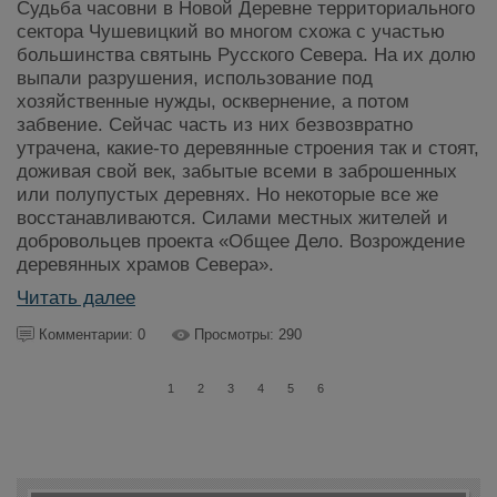
Судьба часовни в Новой Деревне территориального
сектора Чушевицкий во многом схожа с участью
большинства святынь Русского Севера. На их долю
выпали разрушения, использование под
хозяйственные нужды, осквернение, а потом
забвение. Сейчас часть из них безвозвратно
утрачена, какие-то деревянные строения так и стоят,
доживая свой век, забытые всеми в заброшенных
или полупустых деревнях. Но некоторые все же
восстанавливаются. Силами местных жителей и
добровольцев проекта «Общее Дело. Возрождение
деревянных храмов Севера».
Читать далее
Комментарии: 0
Просмотры: 290
1
2
3
4
5
6