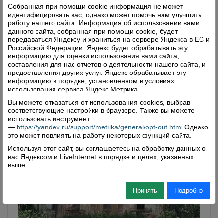
Собранная при помощи cookie информация не может
21 июля состоялся традиционный крестный ход с
идентифицировать вас, однако может помочь нам улучшить
иконой Казанской Божией Матери от Спасо-
работу нашего сайта. Информация об использовании вами
данного сайта, собранная при помощи cookie, будет
Боровинского храма по деревням Нижне-Важского
передаваться Яндексу и храниться на сервере Яндекса в ЕС и
поселения.
Российской Федерации. Яндекс будет обрабатывать эту
информацию для оценки использования вами сайта,
Читать далее
составления для нас отчетов о деятельности нашего сайта, и
предоставления других услуг. Яндекс обрабатывает эту
Комментарии: 0
Просмотры: 244
информацию в порядке, установленном в условиях
использования сервиса Яндекс Метрика.
Вы можете отказаться от использования cookies, выбрав
соответствующие настройки в браузере. Также вы можете
использовать инструмент
—
https://yandex.ru/support/metrika/general/opt-out.html
Однако
это может повлиять на работу некоторых функций сайта.
Используя этот сайт, вы соглашаетесь на обработку данных о
вас Яндексом и LiveInternet в порядке и целях, указанных
выше.
Принять
Подробно