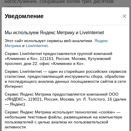
богослужение, собравшее более трех десятков
человек.
Уведомление
Читать далее
Комментарии: 0
Просмотры: 259
Мы используем Яндекс Метрику и Livelnternet
Этот сайт использует сервисы
веб-аналитики
Яндекс
Метрика
и
LiveInternet
.
Сервис LiveInternet предоставляется группой компаний
«Клименко и Ко», 121151, Россия, Москва, Кутузовский
проспект, дом 22, офис «Клименко и Ко».
Сервис LiveInternet — один из старейших российских сервисов
статистики, предоставляющий инструменты сбора, обработки
и последующего анализа данных посещаемости сайтов в сети
Интернет.
Сервис Яндекс Метрика предоставляется компанией ООО
«ЯНДЕКС», 119021, Россия, Москва, ул. Л. Толстого, 16 (далее
— Яндекс).
Сервис Яндекс Метрика использует технологию «cookie» —
небольшие текстовые файлы, размещаемые на компьютере
Под крылом Богородицы
пользователей с целью анализа их пользовательской
активности.
15.08.2025