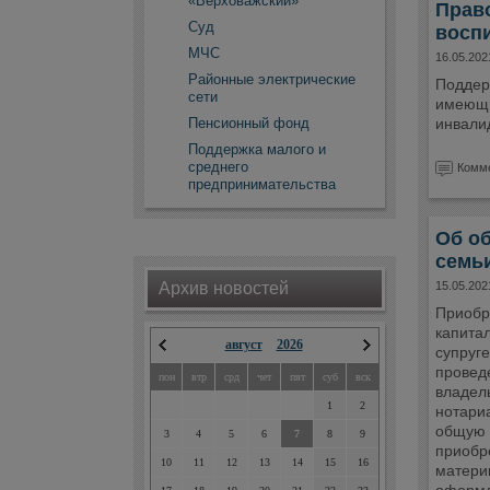
«Верховажский»
Право
Суд
воспи
МЧС
16.05.202
Районные электрические
Поддер
сети
имеющи
Пенсионный фонд
инвали
Поддержка малого и
среднего
Комме
предпринимательства
Об о
семьи
Архив новостей
15.05.202
Приобр
капита
август
2026
супруге
проведе
пон
втр
срд
чет
пят
суб
вск
владел
1
2
нотари
общую 
3
4
5
6
7
8
9
приобр
10
11
12
13
14
15
16
материн