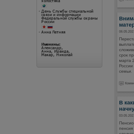
Вним
матер
06.05.202
Перест
выплаты
сложив
срок пр
марта 
России 
семьи.
Комме
В как
начну
03.05.202
Пенсио
пенсия 
следую