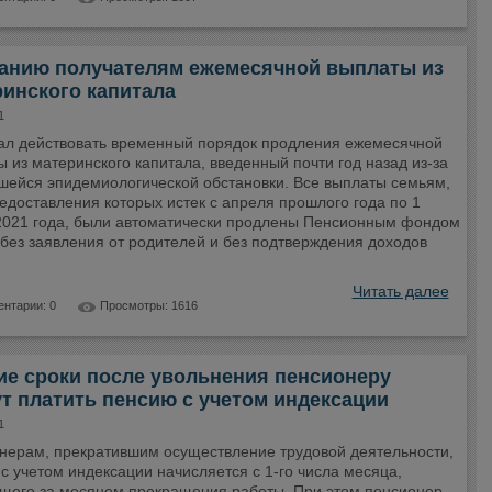
анию получателям ежемесячной выплаты из
инского капитала
1
ал действовать временный порядок продления ежемесячной
 из материнского капитала, введенный почти год назад из-за
шейся эпидемиологической обстановки. Все выплаты семьям,
едоставления которых истек с апреля прошлого года по 1
2021 года, были автоматически продлены Пенсионным фондом
без заявления от родителей и без подтверждения доходов
Читать далее
нтарии: 0
Просмотры: 1616
ие сроки после увольнения пенсионеру
т платить пенсию с учетом индексации
1
нерам, прекратившим осуществление трудовой деятельности,
с учетом индексации начисляется с 1-го числа месяца,
щего за месяцем прекращения работы. При этом пенсионер