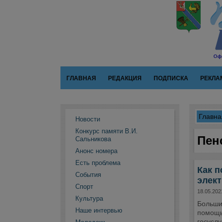
ГЛАВНАЯ
РЕДАКЦИЯ
ПОДПИСКА
РЕКЛА
Главна
Новости
Конкурс памяти В.И.
Пен
Сальникова
Анонс номера
Есть проблема
Как п
События
элек
Спорт
18.05.202
Культура
Больши
Наше интервью
помощь
госусл