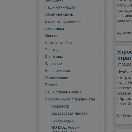
Молодежь
больши
Наши номинации
гражда
Обратная связь
выписки
категор
Вести из поселений
Экономика
Комме
Мнение
Благоустройство
У ветеранов
Упрос
К истокам
страт
Здоровье
17.05.202
Наша история
Чтобы с
не трат
Образование
года, 
Погода
сертифи
Наши современники
матери
обраща
Информируют специалисты
на сайт
Росреестр
Кадастровая палата
Комме
Прокуратура
МО МВД России