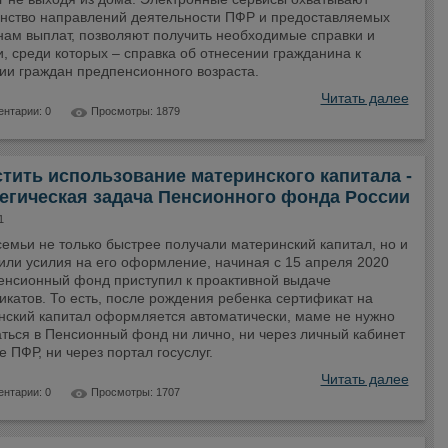
нство направлений деятельности ПФР и предоставляемых
нам выплат, позволяют получить необходимые справки и
, среди которых – справка об отнесении гражданина к
ии граждан предпенсионного возраста.
Читать далее
нтарии: 0
Просмотры: 1879
тить использование материнского капитала -
егическая задача Пенсионного фонда России
1
емьи не только быстрее получали материнский капитал, но и
или усилия на его оформление, начиная с 15 апреля 2020
Пенсионный фонд приступил к проактивной выдаче
катов. То есть, после рождения ребенка сертификат на
нский капитал оформляется автоматически, маме не нужно
ться в Пенсионный фонд ни лично, ни через личный кабинет
е ПФР, ни через портал госуслуг.
Читать далее
нтарии: 0
Просмотры: 1707