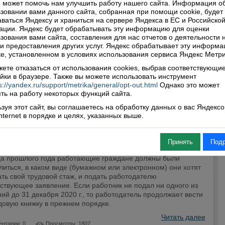
 может помочь нам улучшить работу нашего сайта. Информация о
зовании вами данного сайта, собранная при помощи cookie, будет
ваться Яндексу и храниться на сервере Яндекса в ЕС и Российско
ции. Яндекс будет обрабатывать эту информацию для оценки
зования вами сайта, составления для нас отчетов о деятельности 
 и предоставления других услуг. Яндекс обрабатывает эту информа
е, установленном в условиях использования сервиса Яндекс Метри
ете отказаться от использования cookies, выбрав соответствующи
йки в браузере. Также вы можете использовать инструмент
s://yandex.ru/support/metrika/general/opt-out.html
Однако это может
ть на работу некоторых функций сайта.
зуя этот сайт, вы соглашаетесь на обработку данных о вас Яндекс
по уважительной причине вы не подали
Internet в порядке и целях, указанных выше.
одателю заявление о способе учета трудовой
льности, сделать это можно сейчас
Принять
Под
1
ца прошлого года работающие граждане должны были
иться, в каком виде (бумажном или электронном) они хотят
ть свой трудовой стаж, и подать работодателю
ствующее заявление. Если работник не подал ни одного из
ий до 31 декабря 2020 г., то работодатель продолжает вести
довую книжку в прежнем порядке.
Читать далее
нтарии: 0
Просмотры: 1807