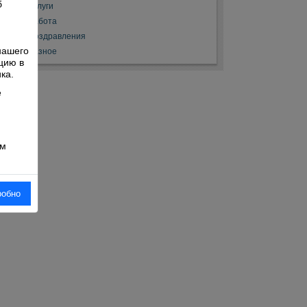
б
Услуги
Работа
й
Поздравления
нашего
Разное
цию в
ка.
е
ом
робно