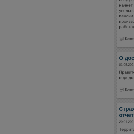
начнет 
увольн
пенсии
произв
работо
Комме
О до
01.05.202
Правит
порядо
Комме
Страх
отчет
20.04.202
Террит