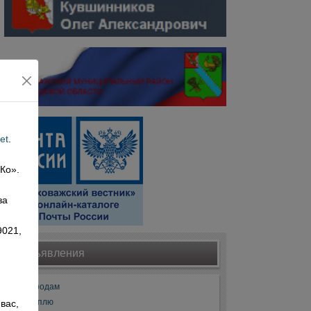
et
.
 Ко».
,
за
9021,
Объявления
Продам
Куплю
вас,