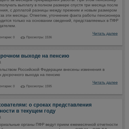
получать выплату в полном размере спустя три месяца после
ения, с доплатой разницы между прежним и новым размером
 за эти месяцы. Отметим, уточнение факта работы пенсионера
одится только на основании сведений, представляемых в ПФР
дателем.
Читать далее
нтарии: 0
Просмотры: 1536
срочном выходе на пенсию
1
ельством Российской Федерации внесены изменения в
к досрочного выхода на пенсию
Читать далее
нтарии: 0
Просмотры: 1595
ователям: о сроках представления
ности в текущем году
1
ориальные органы ПФР ведут прием ежемесячной отчетности