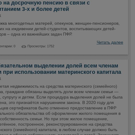
 на досрочную пенсию в связи с
танием 3-х и более детей
1
жка многодетных матерей, опекунов, женщин-пенсионеров,
х на иждивении детей-студентов, воспитывающих детей-
дов – одна из важнейших задач ПФР.
Читать далее
нтарии: 0
Просмотры: 1752
бязательном выделении долей всем членам
 при использовании материнского капитала
1
етая недвижимость на средства материнского (семейного)
ла, граждане обязаны выделять доли всем членам семьи —
, супругу и детям. Если процедура выделения долей не была
на, это признаётся нарушением закона. В 2020 году для
ьцев сертификатов было отменено предоставление в ПФР
ального обязательства об оформлении жилого помещения в
собственность семьи. Но при этом жилое помещение,
етённое, построенное, реконструированное на средства
ского (семейного) капитала, в любом случае должно быть