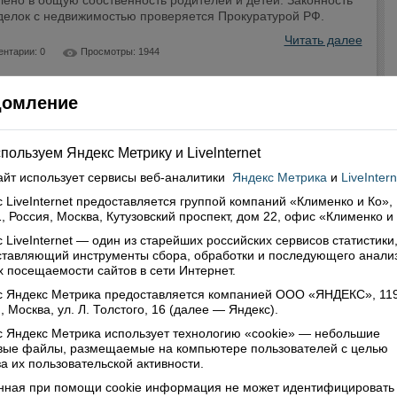
ено в общую собственность родителей и детей. Законность
сделок с недвижимостью проверяется Прокуратурой РФ.
Читать далее
нтарии: 0
Просмотры: 1944
домление
сация социальных пенсий - с 1 апреля 2021
1
пользуем Яндекс Метрику и Livelnternet
 по государственному пенсионному обеспечению, в том числе
айт использует сервисы
веб-аналитики
Яндекс Метрика
и
LiveIntern
ьные ежегодно индексируются с 1 апреля с учетом темпов
прожиточного минимума пенсионера в Российской Федерации
 LiveInternet предоставляется группой компаний «Клименко и Ко»,
, Россия, Москва, Кутузовский проспект, дом 22, офис «Клименко и
дыдущий год.
 LiveInternet — один из старейших российских сервисов статистики
Читать далее
нтарии: 0
Просмотры: 1823
ставляющий инструменты сбора, обработки и последующего анали
 посещаемости сайтов в сети Интернет.
с Яндекс Метрика предоставляется компанией ООО «ЯНДЕКС», 11
, Москва, ул. Л. Толстого, 16 (далее — Яндекс).
 Яндекс Метрика использует технологию «cookie» — небольшие
овые файлы, размещаемые на компьютере пользователей с целью
а их пользовательской активности.
нная при помощи cookie информация не может идентифицировать 