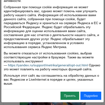
активности.
родителям в различных жизненных ситуациях.
Собранная при помощи cookie информация не может
Осознавая важную роль отца в воспитании,
идентифицировать вас, однако может помочь нам улучшить
Отделение Социального фонда России по
работу нашего сайта. Информация об использовании вами
Вологодской области предоставляет мужчинам
данного сайта, собранная при помощи cookie, будет
широкий спектр выплат и возможностей. 19 октября
передаваться Яндексу и храниться на сервере Яндекса в ЕС и
Российской Федерации. Яндекс будет обрабатывать эту
в регионе и в нашем округе отмечали День отца.
информацию для оценки использования вами сайта,
Напоминаем о доступных мерах поддержки для
составления для нас отчетов о деятельности нашего сайта, и
мужчин.
предоставления других услуг. Яндекс обрабатывает эту
информацию в порядке, установленном в условиях
Читать далее
использования сервиса Яндекс Метрика.
Комментарии: 0
Просмотры: 230
Вы можете отказаться от использования cookies, выбрав
соответствующие настройки в браузере. Также вы можете
использовать инструмент
—
https://yandex.ru/support/metrika/general/opt-out.html
Однако
это может повлиять на работу некоторых функций сайта.
Используя этот сайт, вы соглашаетесь на обработку данных о
вас Яндексом и LiveInternet в порядке и целях, указанных
выше.
Принять
Подробно