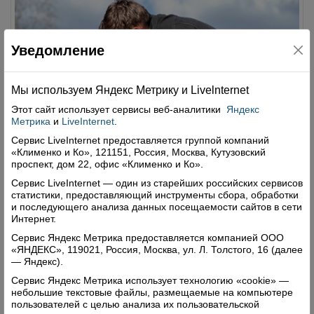
Уведомление
Мы используем Яндекс Метрику и Livelnternet
Этот сайт использует сервисы
веб-аналитики
Яндекс
Метрика
и
LiveInternet
.
Сервис LiveInternet предоставляется группой компаний
«Клименко и Ко», 121151, Россия, Москва, Кутузовский
проспект, дом 22, офис «Клименко и Ко».
Сервис LiveInternet — один из старейших российских сервисов
статистики, предоставляющий инструменты сбора, обработки
Меры социальной поддержки для пап.
и последующего анализа данных посещаемости сайтов в сети
Интернет.
1200 вологодских отцов получают
пособие по уходу за ребёнком до 1,5
Сервис Яндекс Метрика предоставляется компанией ООО
«ЯНДЕКС», 119021, Россия, Москва, ул. Л. Толстого, 16 (далее
лет
— Яндекс).
29.10.2025
Сервис Яндекс Метрика использует технологию «cookie» —
небольшие текстовые файлы, размещаемые на компьютере
Государство уделяет приоритетное внимание
пользователей с целью анализа их пользовательской
поддержке семей с детьми, оказывая помощь