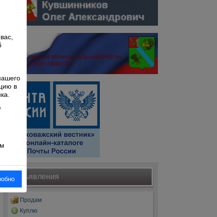
вас,
б
й
нашего
цию в
ка.
е
ом
Объявления
робно
Продам
Куплю