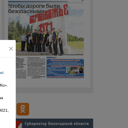
et
.
 Ко».
,
за
9021,