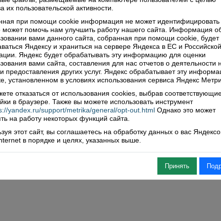
ься
а их пользовательской активности.
нная при помощи cookie информация не может идентифицировать 
 может помочь нам улучшить работу нашего сайта. Информация о
зовании вами данного сайта, собранная при помощи cookie, будет
нтарии (0)
ваться Яндексу и храниться на сервере Яндекса в ЕС и Российско
ции. Яндекс будет обрабатывать эту информацию для оценки
зования вами сайта, составления для нас отчетов о деятельности 
ить комментарий
 и предоставления других услуг. Яндекс обрабатывает эту информа
е, установленном в условиях использования сервиса Яндекс Метри
ете отказаться от использования cookies, выбрав соответствующи
йки в браузере. Также вы можете использовать инструмент
s://yandex.ru/support/metrika/general/opt-out.html
Однако это может
ть на работу некоторых функций сайта.
зуя этот сайт, вы соглашаетесь на обработку данных о вас Яндекс
Internet в порядке и целях, указанных выше.
Принять
Под