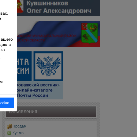
вас,
б
й
нашего
цию в
ка.
е
ом
робно
Объявления
Продам
Куплю