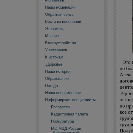
Молодежь
Наши номинации
Обратная связь
Вести из поселений
Экономика
Мнение
Благоустройство
У ветеранов
К истокам
- Это
Здоровье
по бл
Наша история
Алекс
Образование
догов
Погода
центр
Терри
Наши современники
остав
Информируют специалисты
по пр
Росреестр
все о
Кадастровая палата
трудо
Прокуратура
трудн
МО МВД России
Получ