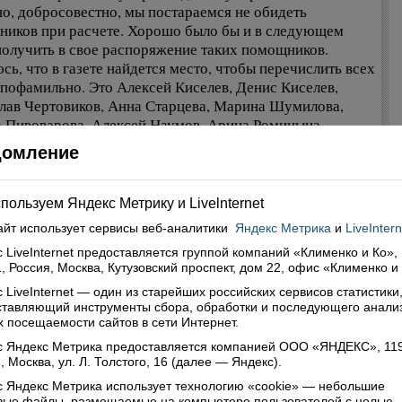
о, добросовестно, мы постараемся не обидеть
ников при расчете. Хорошо было бы и в следующем
получить в свое распоряжение таких помощников.
сь, что в газете найдется место, чтобы перечислить всех
 пофамильно. Это Алексей Киселев, Денис Киселев,
лав Чертовиков, Анна Старцева, Марина Шумилова,
 Пивоварова, Алексей Наумов, Арина Ромицына,
асия Ждановская, Вадим Несмелов, Анастасия
домление
арова, Надежда Федяевская, Алена Хахлина.
о послесловия.
оворил с представителями мужской части участников
пользуем Яндекс Метрику и Livelnternet
вого лагеря. Конечно, они рады подвернувшемуся
айт использует сервисы
веб-аналитики
Яндекс Метрика
и
LiveIntern
отку. Может и невеликие, но живые деньги. Впереди еще
 LiveInternet предоставляется группой компаний «Клименко и Ко»,
есяца летних каникул, и ребята готовы работать дальше.
, Россия, Москва, Кутузовский проспект, дом 22, офис «Клименко и
ка никто не приглашает. Может так получиться, что этим
ым здоровым парням и не найдется больше в каникулы
 LiveInternet — один из старейших российских сервисов статистики
ставляющий инструменты сбора, обработки и последующего анали
ого дела. Работодатели не спешат расклеивать по
 посещаемости сайтов в сети Интернет.
важью объявления: «Требуются…». Еще бы. За
с Яндекс Метрика предоставляется компанией ООО «ЯНДЕКС», 11
ершеннолетних и спрос, и ответственность особые.
, Москва, ул. Л. Толстого, 16 (далее — Яндекс).
мир Басов.
 Яндекс Метрика использует технологию «cookie» — небольшие
овые файлы, размещаемые на компьютере пользователей с целью