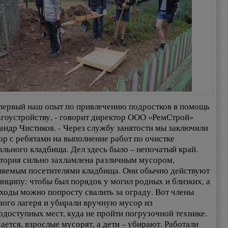
 первый наш опыт по привлечению подростков в помощь
агоустройству, - говорит директор ООО «РемСтрой»
андр Чистиков. - Через службу занятости мы заключили
ор с ребятами на выполнение работ по очистке
ального кладбища. Дел здесь было – непочатый край.
тория сильно захламлена различным мусором,
ляемым посетителями кладбища. Они обычно действуют
инципу: чтобы был порядок у могил родных и близких, а
тходы можно попросту свалить за ограду. Вот члены
вого лагеря и убирали вручную мусор из
одоступных мест, куда не пройти погрузочной технике.
ается, взрослые мусорят, а дети – убирают. Работали