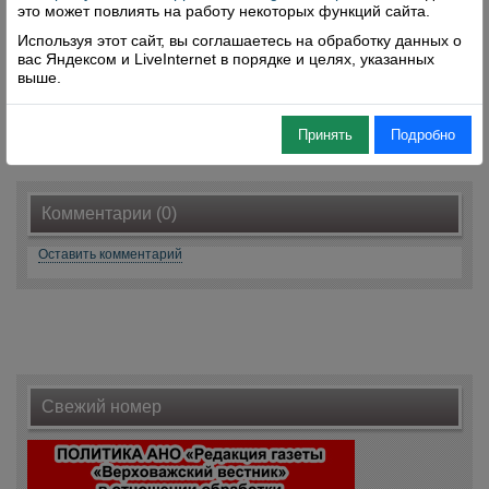
это может повлиять на работу некоторых функций сайта.
Практически по всей улице обочины не
Используя этот сайт, вы соглашаетесь на обработку данных о
обкошены. Что мешает жителю частного дома,
вас Яндексом и LiveInternet в порядке и целях, указанных
выше.
наводя порядок у себя, выйти с косой и за забор
– непонятно
Принять
Подробно
Поделиться
Комментарии (0)
Оставить комментарий
Свежий номер