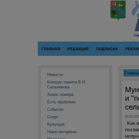
ГЛАВНАЯ
РЕДАКЦИЯ
ПОДПИСКА
РЕКЛА
Главна
Новости
Конкурс памяти В.И.
Сальникова
Мун
Анонс номера
и "
Есть проблема
сел
События
Спорт
04.03.20
Как я
Культура
посвя
Наше интервью
непро