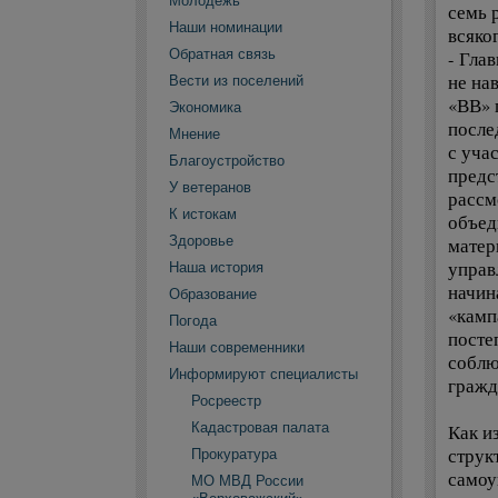
Молодежь
семь р
Наши номинации
всяко
Обратная связь
- Гла
не на
Вести из поселений
«ВВ» 
Экономика
после
Мнение
с уча
Благоустройство
предс
У ветеранов
рассм
К истокам
объед
Здоровье
матер
управ
Наша история
начин
Образование
«камп
Погода
посте
Наши современники
соблю
Информируют специалисты
гражд
Росреестр
Кадастровая палата
Как и
струк
Прокуратура
самоу
МО МВД России