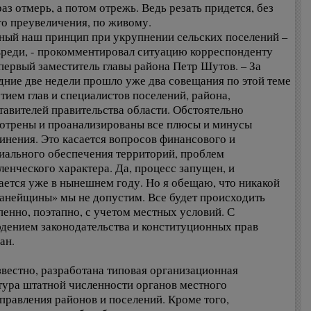
аз отмерь, а потом отрежь. Ведь резать придется, без
го преувеличения, по живому.
вный наш принцип при укрупнении сельских поселений –
вреди, - прокомментировал ситуацию корреспонденту
первый заместитель главы района Петр Шутов. – За
дние две недели прошло уже два совещания по этой теме
стием глав и специалистов поселений, района,
тавителей правительства области. Обстоятельно
отрены и проанализированы все плюсы и минусы
инения. Это касается вопросов финансового и
иального обеспечения территорий, проблем
ленческого характера. Да, процесс запущен, и
ается уже в нынешнем году. Но я обещаю, что никакой
анейщины» мы не допустим. Все будет происходить
пенно, поэтапно, с учетом местных условий. С
дением законодательства и конституционных прав
ан.
звестно, разработана типовая организационная
тура штатной численности органов местного
правления районов и поселений. Кроме того,