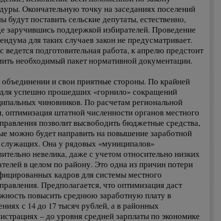
дуры. Окончательную точку на заседаниях поселений
ы будут поставить сельские депутаты, естественно,
е заручившись поддержкой избирателей. Проведение
ендума для таких случаев закон не предусматривает.
с ведется подготовительная работа, к апрелю предстоит
ить необходимый пакет нормативной документации.
в объединении и свои приятные стороны. По крайней
 для успешно прошедших «горнило» сокращений
ипальных чиновников. По расчетам региональной
и, оптимизация штатной численности органов местного
правления позволит высвободить бюджетные средства,
ые можно будет направить на повышение заработной
 служащих. Она у рядовых «муниципалов»
вительно невелика, даже с учетом относительно низких
ателей в целом по району. Это одна из причин потери
фицированных кадров для системы местного
правления. Предполагается, что оптимизация даст
жность повысить среднюю заработную плату в
ениях с 14 до 17 тысяч рублей, а в районных
истрациях – до уровня средней зарплаты по экономике