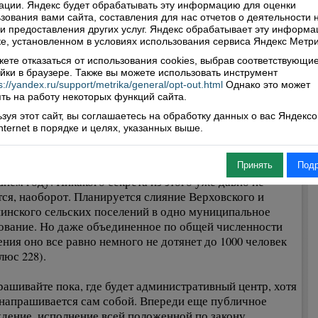
вым потенциалом и малочисленным населением
ции. Яндекс будет обрабатывать эту информацию для оценки
советы» в первую очередь и присоединят к более
зования вами сайта, составления для нас отчетов о деятельности 
 и предоставления других услуг. Яндекс обрабатывает эту информа
ым и перспективным соседям.
е, установленном в условиях использования сервиса Яндекс Метри
итесь, своя логика здесь есть. Но опять же без
ете отказаться от использования cookies, выбрав соответствующи
ней и непозволительной спешки, не форсируя события.
йки в браузере. Также вы можете использовать инструмент
олее, опыта в этом деле у верховажских властей
s://yandex.ru/support/metrika/general/opt-out.html
Однако это может
ически не имеется. Вряд ли за эталон и образец можно
ть на работу некоторых функций сайта.
 присоединение В-Терменьги к Чушевицам,
зуя этот сайт, вы соглашаетесь на обработку данных о вас Яндекс
ошедшее несколько лет назад. Не те масштабы, чтобы
Internet в порядке и целях, указанных выше.
ить возможность учиться на этом примере.
олагается, что пробный, если хотите,
риментальный проект, будет реализовываться уже в
Принять
Под
нем году. Никакого секрета из этого уже давно не
тся, наоборот. Планируется слияние Верховского и
нского сельских поселений в одно муниципальное
ование. Но даже объединенное по общей численности
ения оно все равно немного не дотянет до 1000 человек
люс 228).
рашивайте пока, где будет административный центр, хотя
 напрашивается сам собой. Впереди еще публичное
дение, исполнение всей положенной по закону