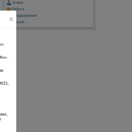
Услуги
Работа
Поздравления
Разное
et
.
 Ко».
,
за
9021,
вас,
б
й