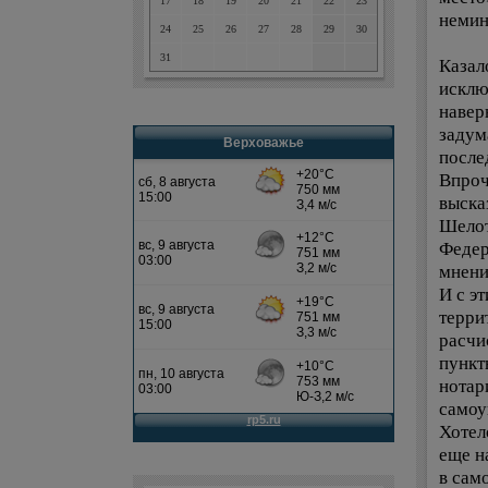
17
18
19
20
21
22
23
немин
24
25
26
27
28
29
30
31
Казал
исклю
навер
задум
Верховажье
после
Впроч
выска
Шелот
Федер
мнени
И с э
терри
расчи
пункт
нотар
самоу
Хотел
еще н
в сам