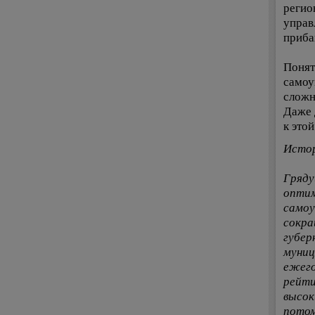
регио
управ
приба
Понят
самоу
сложн
Даже 
к этой
Истор
Гряду
оптим
самоу
сокра
губер
муниц
ежего
рейти
высок
потом