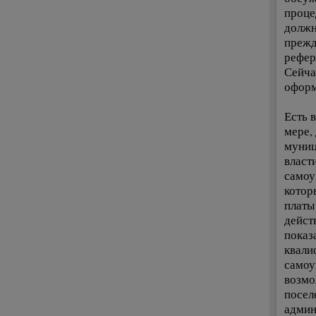
проце
должн
прежд
рефер
Сейча
оформ
Есть 
мере,
муниц
власт
самоу
котор
платы
дейст
показ
квали
самоу
возмо
посел
админ