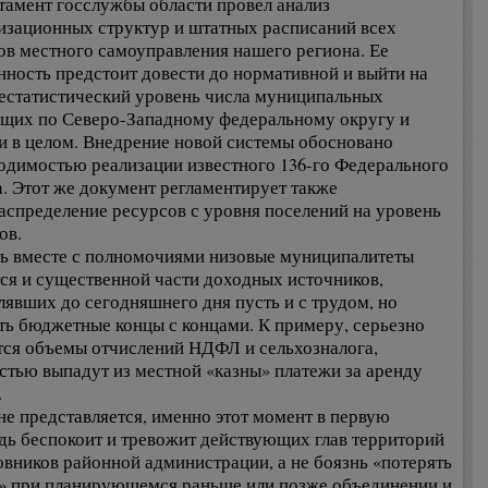
тамент госслужбы области провел анализ
изационных структур и штатных расписаний всех
ов местного самоуправления нашего региона. Ее
нность предстоит довести до нормативной и выйти на
естатистический уровень числа муниципальных
щих по Северо-Западному федеральному округу и
и в целом. Внедрение новой системы обосновано
одимостью реализации известного 136-го Федерального
а. Этот же документ регламентирует также
аспределение ресурсов с уровня поселений на уровень
ов.
ть вместе с полномочиями низовые муниципалитеты
ся и существенной части доходных источников,
лявших до сегодняшнего дня пусть и с трудом, но
ть бюджетные концы с концами. К примеру, серьезно
тся объемы отчислений НДФЛ и сельхозналога,
стью выпадут из местной «казны» платежи за аренду
.
не представляется, именно этот момент в первую
дь беспокоит и тревожит действующих глав территорий
овников районной администрации, а не боязнь «потерять
» при планирующемся раньше или позже объединении и