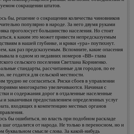
уемом сокращении штатов.
ось бы, решение о сокращении количества чиновников
чительно популярно в народе. За него двумя руками
няка проголосует большинство населения. Но стоит
аться, к каким это может привести непредсказуемым
дствиям в нашей глубинке, и крики «ура» поутихнут.
ем, как раз предсказуемым. Вспомните, какие опасения
зывала в одном из недавних номеров «ВВ» глава
ского сельского поселения Светлана Корниенко.
альные стандарты, рассчитанные для городов, по ее
ю, не годятся для сельской местности.
тим трудно не согласиться. Риски сбоев в управлении
ториями многократно увеличиваются. Начиная с
стки и содержания дорог в отдаленные населенные
ы и заканчивая предоставлением определенных услуг
иата, входящих в компетенцию местных органов
правления.
ось бы ошибиться, но власть при подобном раскладе
а шаг отдалится от народа. Не только в переносном, но и
ом буквальном смысле слова. За какой-нибудь