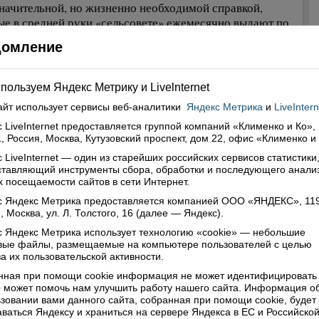
начительной, но жизненно необходимой справкой,
ые в средней руки «сельсовете» ежемесячно выдают по
 и больше, жителям «низовок» придется ездить гораздо
домление
е. Не говоря уже о личной встрече с представителем
кой администрации по насущным проблемам, до которых
с привычно рукой подать.
пользуем Яндекс Метрику и Livelnternet
айт использует сервисы
веб-аналитики
Яндекс Метрика
и
LiveIntern
едварительным расчетам, для того, чтобы довести
нность штата муниципальных служащих до
 LiveInternet предоставляется группой компаний «Клименко и Ко»,
, Россия, Москва, Кутузовский проспект, дом 22, офис «Клименко и
тивной, точнее, если следовать правильной
лировке, оптимальной, в районе предстоит сократить
 LiveInternet — один из старейших российских сервисов статистики
ставляющий инструменты сбора, обработки и последующего анали
ка 28 человек. А ведь некоторым из них до пенсии еще
 посещаемости сайтов в сети Интернет.
. Да и тем, кому «откажут от места», придется
чивать выходное пособие.
с Яндекс Метрика предоставляется компанией ООО «ЯНДЕКС», 11
, Москва, ул. Л. Толстого, 16 (далее — Яндекс).
гой стороны, в иных сельских территориях, например,
 Яндекс Метрика использует технологию «cookie» — небольшие
овые файлы, размещаемые на компьютере пользователей с целью
ской, найти специалиста в администрацию – целая
а их пользовательской активности.
ема. Не остается в деревнях людей с соответствующим
ованием и задатками управленцев, не говоря уже об
нная при помощи cookie информация не может идентифицировать 
 может помочь нам улучшить работу нашего сайта. Информация о
 администрирования. Скорее всего, именно такие
зовании вами данного сайта, собранная при помощи cookie, будет
ессивные», с практически исчерпанным внутренним
ваться Яндексу и храниться на сервере Яндекса в ЕС и Российско