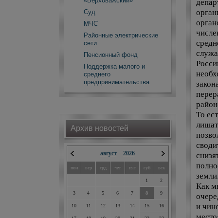
«Верховажский»
депар
орган
Суд
орган
МЧС
числе
Районные электрические
средн
сети
служа
Пенсионный фонд
Росси
Поддержка малого и
необх
среднего
предпринимательства
закон
перер
район
То ес
лишат
Архив новостей
позво
своди
снизя
август
2026
полно
пон
втр
срд
чет
пят
суб
вск
земли
1
2
Как м
3
4
5
6
7
8
9
очере
и чин
10
11
12
13
14
15
16
место