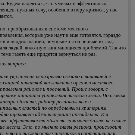
на. Будем надеяться, что умелых и эффективных
ленцев, нужных селу, особенно в пору кризиса, у нас
вится.
но, преобразования в системе местного
правления, которые уже идут и еще готовятся, гораздо
ей и неоднозначней, чем кажется на первый взгляд.
для людей, вплотную занимающихся проблемой. Так что
 теме газете еще придется вернуться не раз.
ия вопроса
щее укрупнение неразрывно связано с начавшейся
изацией штатной численности органов местного
правления районов и поселений. Проще говоря, с
щением аппарата управления низового звена. По словам
натора области, работу региональных и
ипальных властей по определенным критериям
дно оценивает администрация президента. И в
нге эффективности область занимает далеко не самые
ие места. Это, по мнению главы региона, происходит
у, что по численности чиновников в соотношении к