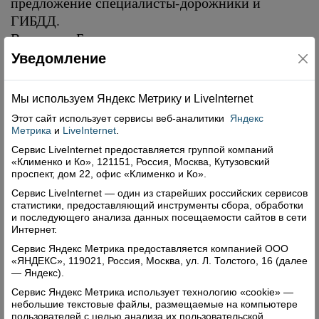
предложение специалисты-дорожники и
ГИБДД.
Владимир Басов.
Уведомление
Поделиться
Мы используем Яндекс Метрику и Livelnternet
Этот сайт использует сервисы
веб-аналитики
Яндекс
Метрика
и
LiveInternet
.
Сервис LiveInternet предоставляется группой компаний
«Клименко и Ко», 121151, Россия, Москва, Кутузовский
проспект, дом 22, офис «Клименко и Ко».
Сервис LiveInternet — один из старейших российских сервисов
статистики, предоставляющий инструменты сбора, обработки
и последующего анализа данных посещаемости сайтов в сети
Интернет.
Комментарии (0)
Сервис Яндекс Метрика предоставляется компанией ООО
«ЯНДЕКС», 119021, Россия, Москва, ул. Л. Толстого, 16 (далее
Оставить комментарий
— Яндекс).
Сервис Яндекс Метрика использует технологию «cookie» —
небольшие текстовые файлы, размещаемые на компьютере
пользователей с целью анализа их пользовательской