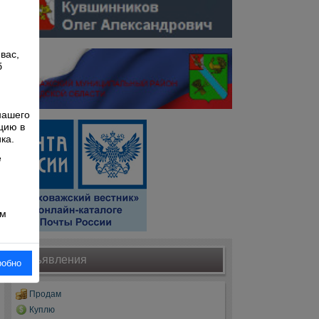
вас,
б
й
нашего
цию в
ка.
е
ом
Объявления
робно
Продам
Куплю