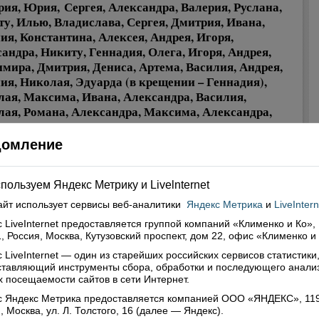
ия, Юрия, Сергея, Александра, Валерия, Руслана,
у, Илью, Владислава, Сергея, Дмитрия, Ивана,
ия, Константина, Алексея, Андрея, Игоря,
андра, Никиту, Геннадия, Олега, Игоря, Андрея,
мира, Дмитрия, Дениса, Артема, Василия, Андрея,
ия, Николая, Эдуарда (в крещении – Геннадия),
ая, Максима, Ивана, Александра, Василия,
ая, Романа, Александра, Максима, Александра,
андра, Сергея, Ивана, Антона, Виктора, Владимира,
 Владимира, Сергея, Александра, Андрея, Василия,
домление
, Павла, Дмитрия
и всех воинов, воюющих с
.
нскими нацистами
пользуем Яндекс Метрику и Livelnternet
ди, даруй нашим воинам победу и возврати их в дома
айт использует сервисы
веб-аналитики
Яндекс Метрика
и
LiveIntern
 а всех сродников их укрепи».
 LiveInternet предоставляется группой компаний «Клименко и Ко»,
м также помолиться и о наших земляках, отдавших свои
, Россия, Москва, Кутузовский проспект, дом 22, офис «Клименко и
«Помяни,
 на поле боя за нас и Отечество наше:
 LiveInternet — один из старейших российских сервисов статистики
ди, во Царствии Твоем, усопших и убиенных рабов
ставляющий инструменты сбора, обработки и последующего анали
х воинов Евгения, Романа, Олега, Юрия,
 посещаемости сайтов в сети Интернет.
андра, Дмитрия, Дмитрия, Олега, Олега, Руслана,
с Яндекс Метрика предоставляется компанией ООО «ЯНДЕКС», 11
я, Александра, Сергея, Антона, Федора, Вячеслава,
, Москва, ул. Л. Толстого, 16 (далее — Яндекс).