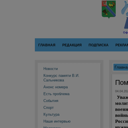
ГЛАВНАЯ
РЕДАКЦИЯ
ПОДПИСКА
РЕКЛА
Главна
Новости
Конкурс памяти В.И.
Сальникова
Пом
Анонс номера
04.04.20
Есть проблема
Уваж
События
молит
Спорт
военн
войны
Культура
Росси
Наше интервью
нужно