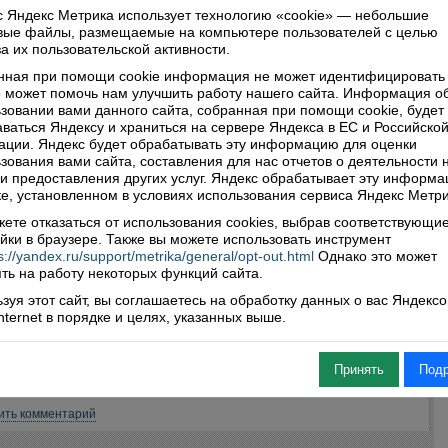
а, Андрея, Сергея, Сергея, Александра, Ивана,
 Яндекс Метрика использует технологию «cookie» — небольшие
я, Алексея, Александра, Сергея, Андрея, Дмитрия,
овые файлы, размещаемые на компьютере пользователей с целью
ея, Максима, Илью, Руслана, Олега, Александра,
а их пользовательской активности.
ая, Павла, Сергея, Романа, Юрия, Сергея. Прости их
нная при помощи cookie информация не может идентифицировать 
шения вольные и невольные, даруй им Царствие
 может помочь нам улучшить работу нашего сайта. Информация о
ное, а всех сродников их укрепи».
зовании вами данного сайта, собранная при помощи cookie, будет
ваться Яндексу и храниться на сервере Яндекса в ЕС и Российско
 этих молитв по благословению патриарха Кирилла
ции. Яндекс будет обрабатывать эту информацию для оценки
 читать молитву о Святой Руси и восстановлении мира,
зования вами сайта, составления для нас отчетов о деятельности 
же молитвы к Богородице и 26-й и 90-й псалмы.
 и предоставления других услуг. Яндекс обрабатывает эту информа
е, установленном в условиях использования сервиса Яндекс Метри
жением, заведующий духовно-просветительским
ете отказаться от использования cookies, выбрав соответствующи
лом ЦТНК
Сергей Истомин
йки в браузере. Также вы можете использовать инструмент
s://yandex.ru/support/metrika/general/opt-out.html
Однако это может
оважский вестник» №22 за 4 апреля 2025 года
ть на работу некоторых функций сайта.
ься
зуя этот сайт, вы соглашаетесь на обработку данных о вас Яндекс
Internet в порядке и целях, указанных выше.
нтарии (0)
Принять
Под
ить комментарий