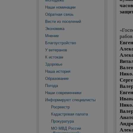
Молодежь
часов
Наши номинации
защит
Обратная связь
Вести из поселений
Экономика
«Госп
рабов
Мнение
Евген
Благоустройство
Алекс
У ветеранов
Алекс
К истокам
Витал
Здоровье
Вален
Наша история
Никол
Образование
Серге
Валер
Погода
Евген
Наши современники
Ивана
Информируют специалисты
Никол
Росреестр
Валер
Кадастровая палата
Анато
Прокуратура
Андре
МО МВД России
Алекс