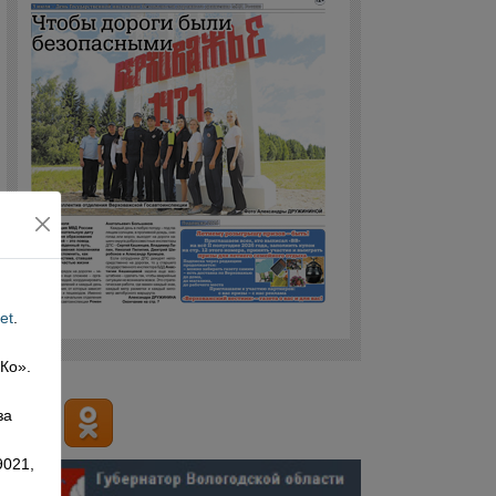
et
.
 Ко».
,
за
9021,