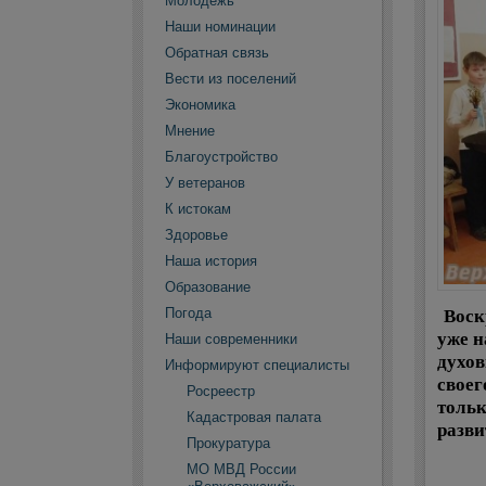
Молодежь
Наши номинации
Обратная связь
Вести из поселений
Экономика
Мнение
Благоустройство
У ветеранов
К истокам
Здоровье
Наша история
Образование
Воск
Погода
уже н
Наши современники
духов
Информируют специалисты
своег
Росреестр
тольк
Кадастровая палата
разви
Прокуратура
МО МВД России