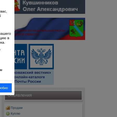
вас,
б
й
нашего
цию в
ка.
е
ом
робно
Объявления
Продам
Куплю