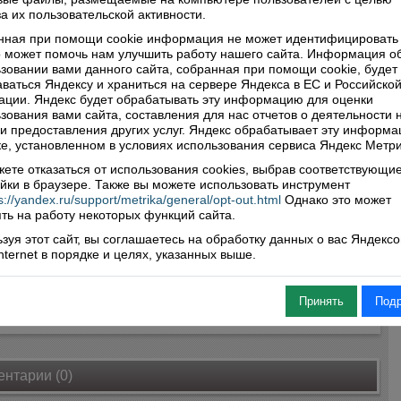
ия, прочитав молитву, ребята собираются за общим
а их пользовательской активности.
м, где все вместе пьют чай. Кроме того, Воскресная
нная при помощи cookie информация не может идентифицировать 
 организует поездки для своих учеников. В прошлом они
 может помочь нам улучшить работу нашего сайта. Информация о
осетили Спасо-Прилуцкий Димитриев монастырь в
зовании вами данного сайта, собранная при помощи cookie, будет
де и день открытых дверей в Вологодской духовной
ваться Яндексу и храниться на сервере Яндекса в ЕС и Российско
ции. Яндекс будет обрабатывать эту информацию для оценки
арии, Троице-Сергиеву лавру, а также несколькими
зования вами сайта, составления для нас отчетов о деятельности 
и ранее ездили в Москву, где смогли увидеть Красную
 и предоставления других услуг. Яндекс обрабатывает эту информа
дь и побывать в зоопарке.
е, установленном в условиях использования сервиса Яндекс Метри
овам учащихся, они с удовольствием посещают
ете отказаться от использования cookies, выбрав соответствующи
йки в браузере. Также вы можете использовать инструмент
есную школу, так как там они могут провести время с
s://yandex.ru/support/metrika/general/opt-out.html
Однако это может
ями, узнать что-то новое и важное для себя, а самое
ть на работу некоторых функций сайта.
ое – занятия помогают им стать добрее!
зуя этот сайт, вы соглашаетесь на обработку данных о вас Яндекс
оважский вестник» №20 за 28 марта 2025 года
Internet в порядке и целях, указанных выше.
Принять
Под
ься
нтарии (0)