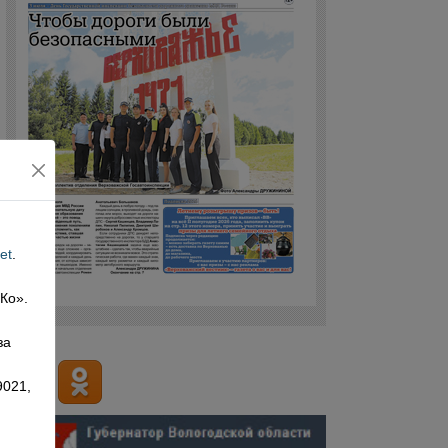
et
.
 Ко».
,
за
9021,