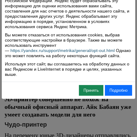
Российской Федерации. Яндекс будет обрабатывать эту
информацию для оценки использования вами сайта,
составления для нас отчетов о деятельности нашего сайта, и
предоставления других услуг. Яндекс обрабатывает эту
информацию в порядке, установленном в условиях
использования сервиса Яндекс Метрика.
Вы можете отказаться от использования cookies, выбрав
соответствующие настройки в браузере. Также вы можете
использовать инструмент
—
https://yandex.ru/support/metrika/general/opt-out.html
Однако
это может повлиять на работу некоторых функций сайта.
Используя этот сайт, вы соглашаетесь на обработку данных о
вас Яндексом и LiveInternet в порядке и целях, указанных
выше.
Принять
Подробно
3D-принтер совершенно не похож на
обычный офисный аппарат. Айк Бабаян уже
умеет создавать модели для него
Чудо-принтер
На перемену юные 3D-дизайнеры отправлялись