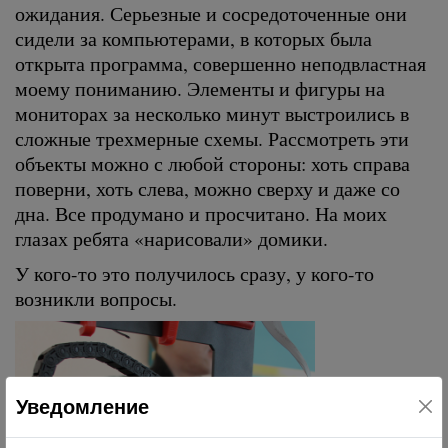
ожидания. Серьезные и сосредоточенные они
сидели за компьютерами, в которых была
открыта программа, совершенно неподвластная
моему пониманию. Элементы и фигуры на
мониторах за несколько минут выстроились в
сложные трехмерные схемы. Рассмотреть эти
объекты можно с любой стороны: хоть справа
поверни, хоть слева, можно сверху и даже со
дна. Все продумано и просчитано. На моих
глазах ребята «нарисовали» домики.
У кого-то это получилось сразу, у кого-то
возникли вопросы.
Уведомление