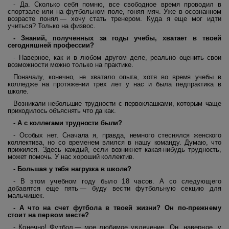
- Да. Сколько себя помню, все свободное время проводил в
спортзале или на футбольном поле, гоняя мяч. Уже в осознанном
возрасте понял — хочу стать тренером. Куда я еще мог идти
учиться? Только на физвос.
- Знаний, полученных за годы учебы, хватает в твоей
сегодняшней профессии?
- Наверное, как и в любом другом деле, реально оценить свои
возможности можно только на практике.
Поначалу, конечно, не хватало опыта, хотя во время учебы в
колледже на протяжении трех лет у нас и была педпрактика в
школе.
Возникали небольшие трудности с первоклашками, которым чаще
приходилось объяснять что да как.
- А с коллегами трудности были?
- Особых нет. Сначала я, правда, немного стеснялся женского
коллектива, но со временем влился в нашу команду. Думаю, что
прижился. Здесь каждый, если возникнет какая-нибудь трудность,
может помочь. У нас хороший коллектив.
- Большая у тебя нагрузка в школе?
- В этом учебном году было 18 часов. А со следующего
добавятся еще пять — буду вести футбольную секцию для
мальчишек.
- А что на счет футбола в твоей жизни? Он по-прежнему
стоит на первом месте?
- Конечно! Футбол — мое любимое увлечение. Он, наверное, у