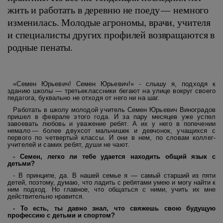
жить и работать в деревню не поеду — немного
изменилась. Молодые агрономы, врачи, учителя
и специалисты других профилей возвращаются в
родные пенаты.
«Семен Юрьевич! Семен Юрьевич!» - слышу я, подходя к
зданию школы — третьеклассники бегают на улице вокруг своего
педагога, буквально не отходя от него ни на шаг.
Работать в школу молодой учитель Семен Юрьевич Виноградов
пришел в феврале этого года. И за пару месяцев уже успел
завоевать любовь и уважение ребят. А их у него в попечении
немало — более двухсот мальчишек и девчонок, учащихся с
первого по четвертый классы. И они в нем, по словам коллег-
учителей и самих ребят, души не чают.
- Семен, легко ли тебе удается находить общий язык с
детьми?
- В принципе, да. В нашей семье я — самый старший из пяти
детей, поэтому, думаю, что ладить с ребятами умею и могу найти к
ним подход. Но главное, что общаться с ними, учить их мне
действительно нравится.
- То есть, ты давно знал, что свяжешь свою будущую
профессию с детьми и спортом?