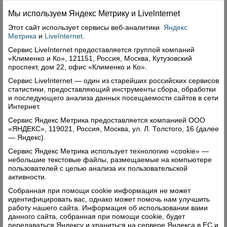
Ульяна ПИВОВАРОВА.
Фото автора
Мы используем Яндекс Метрику и Livelnternet
Этот сайт использует сервисы
веб-аналитики
Яндекс
Поделиться
Метрика
и
LiveInternet
.
Сервис LiveInternet предоставляется группой компаний
Комментарии (0)
«Клименко и Ко», 121151, Россия, Москва, Кутузовский
проспект, дом 22, офис «Клименко и Ко».
Оставить комментарий
Сервис LiveInternet — один из старейших российских сервисов
статистики, предоставляющий инструменты сбора, обработки
и последующего анализа данных посещаемости сайтов в сети
Интернет.
Сервис Яндекс Метрика предоставляется компанией ООО
«ЯНДЕКС», 119021, Россия, Москва, ул. Л. Толстого, 16 (далее
— Яндекс).
Свежий номер
Сервис Яндекс Метрика использует технологию «cookie» —
небольшие текстовые файлы, размещаемые на компьютере
пользователей с целью анализа их пользовательской
активности.
Собранная при помощи cookie информация не может
идентифицировать вас, однако может помочь нам улучшить
работу нашего сайта. Информация об использовании вами
данного сайта, собранная при помощи cookie, будет
передаваться Яндексу и храниться на сервере Яндекса в ЕС и