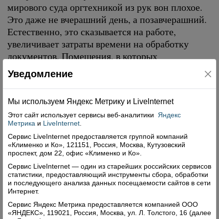
мирового суда оргтехникой из рук вон плохое.
Это даже не вчерашний день, а позавчерашний.
Естественно, это сказывается на работе,
увеличивает затраты времени на обработку
документов. Помещения, в которых
располагается мировой суд, достаточно
Уведомление
просторные, но косметические ремонт не
помешал бы, особенно нужна замена оконных
Мы используем Яндекс Метрику и Livelnternet
рам.
Конечно, для этого потребуются определенные
Этот сайт использует сервисы
веб-аналитики
Яндекс
Метрика
и
LiveInternet
.
затраты. Об изыскании средств пойдет речь на
Сервис LiveInternet предоставляется группой компаний
одной из сессий ЗСО, когда подведем
«Клименко и Ко», 121151, Россия, Москва, Кутузовский
окончательные итоги выездных заседаний
проспект, дом 22, офис «Клименко и Ко».
нашего комитета.
Сервис LiveInternet — один из старейших российских сервисов
статистики, предоставляющий инструменты сбора, обработки
Татьяна Погожева.
и последующего анализа данных посещаемости сайтов в сети
Фото Натальи Соломатовой.
Интернет.
Сервис Яндекс Метрика предоставляется компанией ООО
Поделиться
«ЯНДЕКС», 119021, Россия, Москва, ул. Л. Толстого, 16 (далее