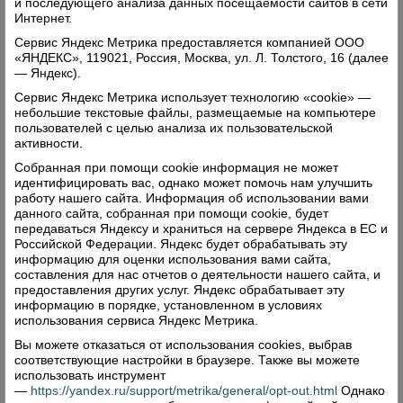
и последующего анализа данных посещаемости сайтов в сети
небольшой, но слаженный: «У каждого
Интернет.
воспитателя приличный педагогический
Сервис Яндекс Метрика предоставляется компанией ООО
стаж.Ольга Ивановна и Ольга Борисовна имеют
«ЯНДЕКС», 119021, Россия, Москва, ул. Л. Толстого, 16 (далее
— Яндекс).
первую квалификационную категорию, Нинель
Сервис Яндекс Метрика использует технологию «cookie» —
Ивановна — высшую. Никакого контроля не
небольшие текстовые файлы, размещаемые на компьютере
нужно, они все прекрасно сами знают».
пользователей с целью анализа их пользовательской
активности.
«Я думаю, - продолжает Татьяна Анатольевна, -
Собранная при помощи cookie информация не может
что при работе с детьми прежде всего нужны
идентифицировать вас, однако может помочь нам улучшить
знания педагогики и психологии, а еще —
работу нашего сайта. Информация об использовании вами
данного сайта, собранная при помощи cookie, будет
эмоциональность и доброжелательность.
передаваться Яндексу и храниться на сервере Яндекса в ЕС и
Маленькие дети, может быть, плохо понимают
Российской Федерации. Яндекс будет обрабатывать эту
информацию для оценки использования вами сайта,
слова, но вот душу их сложно обмануть. Нужно
составления для нас отчетов о деятельности нашего сайта, и
любить их, быть искренними, тогда они с
предоставления других услуг. Яндекс обрабатывает эту
радостью придут в детский сад. И, конечно же,
информацию в порядке, установленном в условиях
использования сервиса Яндекс Метрика.
нужно огромное терпение, иногда не только в
Вы можете отказаться от использования cookies, выбрав
работе с детьми, но и в общении с родителями.
соответствующие настройки в браузере. Также вы можете
Не все уделяют должное внимание воспитанию
использовать инструмент
—
https://yandex.ru/support/metrika/general/opt-out.html
Однако
своих чад, считая это полностью заботой