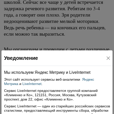
школой. Сейчас все чаще у детей встречается
задержка речевого развития. Ребятам по 3-4
года, а говорят они плохо. Зря родители
недооценивают развитие мелкой моторики.
Ведь речь ребенка — на кончиках его пальцев,
если можно так выразиться.
Мы организуем и проводим с детьми различные
мероприятия, на которые приглашаем
Уведомление
родителей. Они с удовольствием приходят.
Проблема в том, что у нас нет музыкального
Мы используем Яндекс Метрику и Livelnternet
работника, поэтому все приходится делать
самим. Хорошо, что есть интернет: музыку,
Этот сайт использует сервисы
веб-аналитики
Яндекс
Метрика
и
LiveInternet
.
слова, танцы можно найти там. Но искать это
Сервис LiveInternet предоставляется группой компаний
приходится уже дома, в выходные, здесь
«Клименко и Ко», 121151, Россия, Москва, Кутузовский
времени нет.
проспект, дом 22, офис «Клименко и Ко».
Как сказала Татьяна Анатольевна Замятина,
Сервис LiveInternet — один из старейших российских сервисов
статистики, предоставляющий инструменты сбора, обработки
заведующая детским садом, коллектив у нее