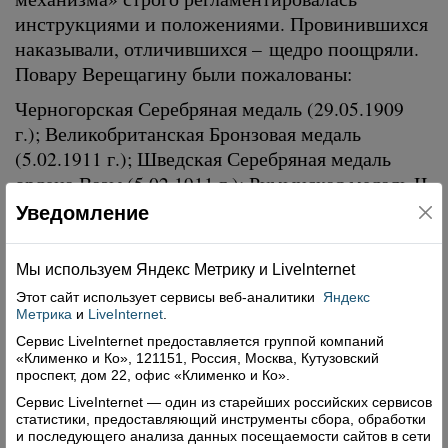
инструкциями и положениями. Провинившихся
наказывали, отличившихся – щедро поощряли.
Повару Верещагину были пожалованы:
Черногорская Серебряная медаль (29.05.1909
г.); Великобританская Бронзовая медаль
(5.02.1911 г.); Шведская Серебряная медаль
ордена Вазы (5.02.1911 г.); Румынская медаль II
класса «За заслуги» (18.05.1911 г.).
Уведомление
Всемилостивейше пожалована Светло-
бронзовая медаль «В память 100-летия
Мы используем Яндекс Метрику и Livelnternet
Отечественной войны 1812 года» (15.08.1912 г.).
Этот сайт использует сервисы
веб-аналитики
Яндекс
Высочайше разрешено принять и носить
Метрика
и
LiveInternet
.
Болгарскую Бронзовую медаль с короной «За
Сервис LiveInternet предоставляется группой компаний
«Клименко и Ко», 121151, Россия, Москва, Кутузовский
заслуги» (1.02.1913 г.).
проспект, дом 22, офис «Клименко и Ко».
Всемилостивейше пожалована Светло-
Сервис LiveInternet — один из старейших российских сервисов
статистики, предоставляющий инструменты сбора, обработки
бронзовая медаль «300 лет Дома Романовых»
и последующего анализа данных посещаемости сайтов в сети