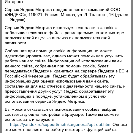
(21 февраля 1913 г.).
Интернет.
Сервис Яндекс Метрика предоставляется компанией ООО
Высочайше разрешено принять и носить
«ЯНДЕКС», 119021, Россия, Москва, ул. Л. Толстого, 16 (далее
Гессенский знак «За заслуги» (15.04.1914 г.).
— Яндекс).
Сервис Яндекс Метрика использует технологию «cookie» —
Высочайше разрешено принять и носить
небольшие текстовые файлы, размещаемые на компьютере
Сербскую Серебряную медаль с Короной
пользователей с целью анализа их пользовательской
активности.
(25.03.1915 г.).
Собранная при помощи cookie информация не может
За особые труды по обслуживанию поездок Его
идентифицировать вас, однако может помочь нам улучшить
работу нашего сайта. Информация об использовании вами
Величества в действующую армию
данного сайта, собранная при помощи cookie, будет
Всемилостивейше пожалована Серебряная
передаваться Яндексу и храниться на сервере Яндекса в ЕС и
медаль «За усердие» на Станиславской ленте
Российской Федерации. Яндекс будет обрабатывать эту
информацию для оценки использования вами сайта,
(6.05.1915 года). В декабре 1915 года он
составления для нас отчетов о деятельности нашего сайта, и
получил звание потомственного Почетного
предоставления других услуг. Яндекс обрабатывает эту
информацию в порядке, установленном в условиях
гражданина.
использования сервиса Яндекс Метрика.
Вы можете отказаться от использования cookies, выбрав
соответствующие настройки в браузере. Также вы можете
Последний снимок
использовать инструмент
—
https://yandex.ru/support/metrika/general/opt-out.html
Однако
…В январе 2014 года в издательстве храма св.
это может повлиять на работу некоторых функций сайта.