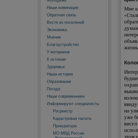
Молодежь
Наши номинации
Мне к
«Стал
Обратная связь
обрат
Вести из поселений
думаю
Экономика
интер
Мнение
объяв
Благоустройство
жизнь
У ветеранов
К истокам
Коло
Здоровье
Интер
Наша история
будни
Образование
охран
Погода
вышке
Наши современники
колоко
ввиду
Информируют специалисты
на ул
Росреестр
уже б
Кадастровая палата
висел 
Прокуратура
испол
МО МВД России
этом 