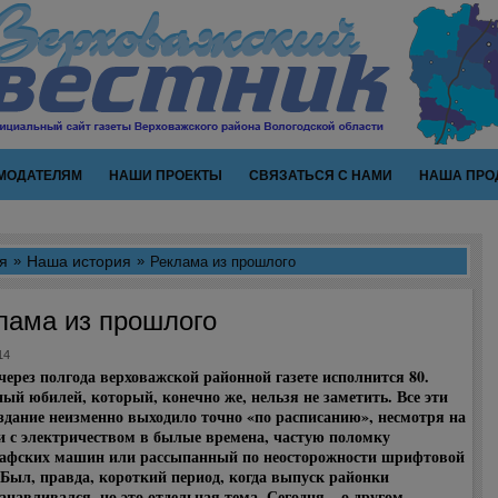
МОДАТЕЛЯМ
НАШИ ПРОЕКТЫ
СВЯЗАТЬСЯ С НАМИ
НАША ПРО
я
Наша история
Реклама из прошлого
лама из прошлого
14
через полгода верховажской районной газете исполнится 80.
ый юбилей, который, конечно же, нельзя не заметить. Все эти
здание неизменно выходило точно «по расписанию», несмотря на
и с электричеством в былые времена, частую поломку
афских машин или рассыпанный по неосторожности шрифтовой
 Был, правда, короткий период, когда выпуск районки
анавливался, но это отдельная тема. Сегодня – о другом.