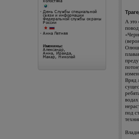
Траг
А это
повод
«Черн
(веро
Олюши
плава
преду
потон
измен
Вряд 
сущес
ребят
водах
нерас
под с
техни
Влад