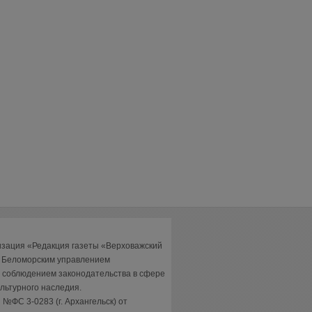
изация «Редакция газеты «Верховажский
а Беломорским управлением
 соблюдением законодательства в сфере
льтурного наследия.
№ФС 3-0283 (г. Архангельск) от