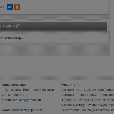
ься
нтарии (0)
ить комментарий
Адрес редакции:
Учредители:
с. Верховажье Вологодской области,
Автономная некоммерческая орган
ул. Пионерская, 4.
Вестник». Газета зарегистрирован
е-mail:
verhvest@yandex.ru
Федеральной службы по надзору за
массовых коммуникаций и охране ку
Блог:
verhvest.blogspot.com
Регистрационное свидетельство ПИ 