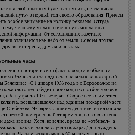
ажется, любопытным будет вспомнить, о чем писал
инский путь» в первый год своего образования. Причем,
ить особое внимание на колонку рекламы. Оттуда
щему человеку можно почерпнуть множество
есной информации. От сегодняшних газетных
лений отличается как небо от земли. Совсем другая
, другие интересы, другая и реклама.
кольные часы
еснейший исторический факт находим в обычном
чном объявлении за подписью начальника пожарной
ы Балакина: «С 1 января 1936 года в с.Верховажье на
 пожарного депо будет производиться отбой часов в
л, с 6 ч. утра до 10 ч. вечера». Скорее всего, имеется
 каланча, возвышавшаяся над зданием пожарной части
ице Стебенева. Четыре с лишним десятилетия назад она
ыла ветхой, почерневшей от времени, но колокол еще
и даже звонил. Хотя, конечно, время не «отбивал», а
ьзовался как сигнал на случай пожара. Да и нужды в
не было. Часы у верховажан к 60-м годам давно