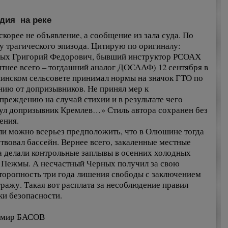
едия на реке
 скорее не объявление, а сообщение из зала суда. По
у трагического эпизода. Цитирую по оригиналу:
ых Григорий Федорович, бывший инструктор РСОАХ
ятнее всего – тогдашний аналог ДОСААФ) 12 сентября в
нском сельсовете принимал нормы на значок ГТО по
нию от допризывников. Не принял мер к
преждению на случай стихии и в результате чего
ул допризывник Кремлев…» Стиль автора сохранен без
ения.
ли можно всерьез предположить, что в Олюшине тогда
твовал бассейн. Вернее всего, закаленные местные
а делали контрольные заплывы в осенних холодных
 Пежмы. А несчастный Черных получил за свою
торопность три года лишения свободы с заключением
тражу. Такая вот расплата за несоблюдение правил
ки безопасности.
имир БАСОВ