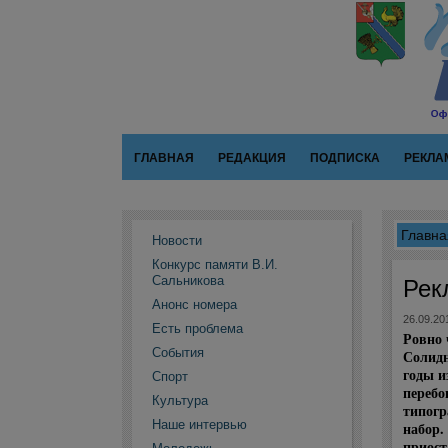
ГЛАВНАЯ
РЕДАКЦИЯ
ПОДПИСКА
РЕКЛА
Главна
Новости
Конкурс памяти В.И.
Сальникова
Рек
Анонс номера
26.09.20
Есть проблема
Ровно 
События
Солидн
годы и
Спорт
перебо
Культура
типогр
Наше интервью
набор.
приост