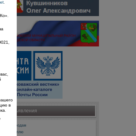
et
.
 Ко».
,
за
9021,
вас,
б
й
нашего
цию в
ка.
Объявления
е
Продам
Куплю