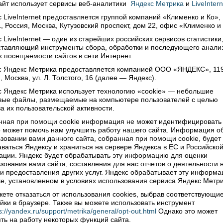
аровал множество верховажан. Он извещал читателей,
айт использует сервисы
веб-аналитики
Яндекс Метрика
и
LiveIntern
ольные из нашего района в Вельскую больницу могут
 LiveInternet предоставляется группой компаний «Клименко и Ко»,
 только по направлению врача и райздрава. В ином
, Россия, Москва, Кутузовский проспект, дом 22, офис «Клименко и
е приема в городской поликлинике им не дождаться.
 LiveInternet — один из старейших российских сервисов статистики
о, уже тогда население массово лечилось в соседнем
ставляющий инструменты сбора, обработки и последующего анали
ке, раз понадобилось специальное предупреждение
 посещаемости сайтов в сети Интернет.
газету.
с Яндекс Метрика предоставляется компанией ООО «ЯНДЕКС», 11
, Москва, ул. Л. Толстого, 16 (далее — Яндекс).
 Яндекс Метрика использует технологию «cookie» — небольшие
нки из кожи
овые файлы, размещаемые на компьютере пользователей с целью
 часто на страницах районки тех лет встречается
а их пользовательской активности.
ма промартели «Кустарь». К слову, некоторые ее
нная при помощи cookie информация не может идентифицировать 
ения в заречной части села сохранились до сих пор.
 может помочь нам улучшить работу нашего сайта. Информация о
едатель правления артели Бовыкин через газету
зовании вами данного сайта, собранная при помощи cookie, будет
ваться Яндексу и храниться на сервере Яндекса в ЕС и Российско
мировал читателей о приемке шерсти в переработку и
ции. Яндекс будет обрабатывать эту информацию для оценки
е валенок на шерсть.
зования вами сайта, составления для нас отчетов о деятельности 
и строгие предупреждения, адресованные заказчикам
 и предоставления других услуг. Яндекс обрабатывает эту информа
ок, сдававшим шерсть в переработку. В том случае, если
е, установленном в условиях использования сервиса Яндекс Метри
анная продукция не выкупалась в двухнедельный срок,
ете отказаться от использования cookies, выбрав соответствующи
ки признавались бесхозными и продавались на сторону
йки в браузере. Также вы можете использовать инструмент
ередавалась в госфонд.
s://yandex.ru/support/metrika/general/opt-out.html
Однако это может
ть на работу некоторых функций сайта.
гом объявлении заместитель председателя Платов