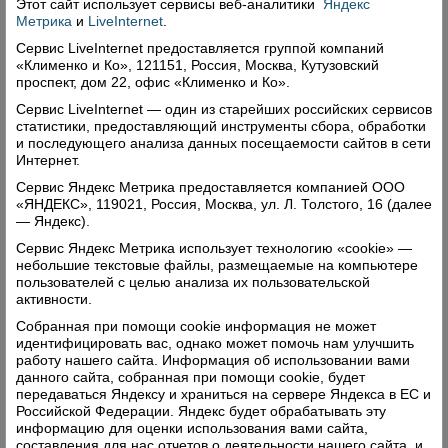
Этот сайт использует сервисы
веб-аналитики
Яндекс
Комментарии (0)
Метрика
и
LiveInternet
.
Сервис LiveInternet предоставляется группой компаний
Оставить комментарий
«Клименко и Ко», 121151, Россия, Москва, Кутузовский
проспект, дом 22, офис «Клименко и Ко».
Сервис LiveInternet — один из старейших российских сервисов
статистики, предоставляющий инструменты сбора, обработки
и последующего анализа данных посещаемости сайтов в сети
Интернет.
Сервис Яндекс Метрика предоставляется компанией ООО
Свежий номер
«ЯНДЕКС», 119021, Россия, Москва, ул. Л. Толстого, 16 (далее
— Яндекс).
Сервис Яндекс Метрика использует технологию «cookie» —
небольшие текстовые файлы, размещаемые на компьютере
пользователей с целью анализа их пользовательской
активности.
Собранная при помощи cookie информация не может
идентифицировать вас, однако может помочь нам улучшить
работу нашего сайта. Информация об использовании вами
данного сайта, собранная при помощи cookie, будет
передаваться Яндексу и храниться на сервере Яндекса в ЕС и
Российской Федерации. Яндекс будет обрабатывать эту
информацию для оценки использования вами сайта,
составления для нас отчетов о деятельности нашего сайта, и