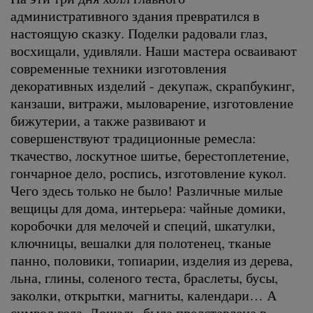
административного здания превратился в
настоящую сказку. Поделки радовали глаз,
восхищали, удивляли. Наши мастера осваивают
современные техники изготовления
декоративных изделий - декупаж, скрапбукинг,
канзаши, витражи, мыловарение, изготовление
бижутерии, а также развивают и
совершенствуют традиционные ремесла:
ткачество, лоскутное шитье, берестоплетение,
гончарное дело, роспись, изготовление кукол.
Чего здесь только не было! Различные милые
вещицы для дома, интерьера: чайные домики,
коробочки для мелочей и специй, шкатулки,
ключницы, вешалки для полотенец, тканые
панно, половики, топиарии, изделия из дерева,
льна, глины, соленого теста, браслеты, бусы,
заколки, открытки, магниты, календари… А
символ года, Лошадь, была представлена в