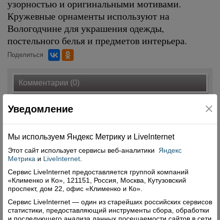
узорностью и оригинальными мотивами.
Кружевные орнаменты используют на
Вологодчине для украшения одежды,
постельного белья и предметов интерьера.
Поделиться
Комментарии (0)
Оставить комментарий
Уведомление
Мы используем Яндекс Метрику и Livelnternet
Этот сайт использует сервисы
веб-аналитики
Яндекс
Метрика
и
LiveInternet
.
Свежий номер
Сервис LiveInternet предоставляется группой компаний
«Клименко и Ко», 121151, Россия, Москва, Кутузовский
проспект, дом 22, офис «Клименко и Ко».
Сервис LiveInternet — один из старейших российских сервисов
статистики, предоставляющий инструменты сбора, обработки
и последующего анализа данных посещаемости сайтов в сети