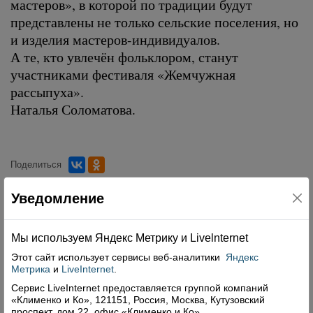
мастеров», в которой по традиции будут
представлены не только сельские поселения, но
и изделия мастеров-индивидуалов.
А те, кто увлечён фольклором, станут
участниками фестиваля «Жемчужная
рассыпуха».
Наталья Соломатова.
Поделиться
Уведомление
Комментарии (0)
Оставить комментарий
Мы используем Яндекс Метрику и Livelnternet
Этот сайт использует сервисы
веб-аналитики
Яндекс
Метрика
и
LiveInternet
.
Сервис LiveInternet предоставляется группой компаний
«Клименко и Ко», 121151, Россия, Москва, Кутузовский
проспект, дом 22, офис «Клименко и Ко».