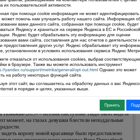
е в вечерних платьях. Девушки грациозно двигались по
а их пользовательской активности.
, показав всю свою стать, красоту и обаяние. Каждый их
нная при помощи cookie информация не может идентифицировать 
 сопровождался бурными аплодисментами
 может помочь нам улучшить работу нашего сайта. Информация о
гочисленных зрителей и кричалками «болельщиков-
зовании вами данного сайта, собранная при помощи cookie, будет
ов» из групп поддержки. А зрителям предоставили право
ваться Яндексу и храниться на сервере Яндекса в ЕС и Российско
ь свои голоса-сердечки за наиболее понравившуюся
ции. Яндекс будет обрабатывать эту информацию для оценки
зования вами сайта, составления для нас отчетов о деятельности 
ницу. Приз зрительских симпатий завоевала Юлия
 и предоставления других услуг. Яндекс обрабатывает эту информа
ьева.
е, установленном в условиях использования сервиса Яндекс Метри
ете отказаться от использования cookies, выбрав соответствующи
пришлось изрядно потрудиться, ведь выбрать самую-
йки в браузере. Также вы можете использовать инструмент
 было ох как нелегко. Но конкурс есть конкурс, и
s://yandex.ru/support/metrika/general/opt-out.html
Однако это может
ительница была названа. Ни одна девушка не осталась
ть на работу некоторых функций сайта.
нимания и была награждена за победу в той или иной
зуя этот сайт, вы соглашаетесь на обработку данных о вас Яндекс
ации. Алёна Тяжлова стала «Мисс Улыбкой», Мария
Internet в порядке и целях, указанных выше.
нко – «Мисс Грацией», Екатерина Дукова – «Мисс
ием», Любовь Леонова – «Мисс Талантом», Юлия
Принять
Под
ьева – «Мисс Очарованием». А обладательницей титула
а Поважья-2013» – Ксения Пастухова. Надо было видеть
этот момент, на глазах девушки блестели неподдельные
 радости.
 надеть корону новой красавице было предоставлено
ительнице прошлогоднего конкурса Вере Пищалёвой.