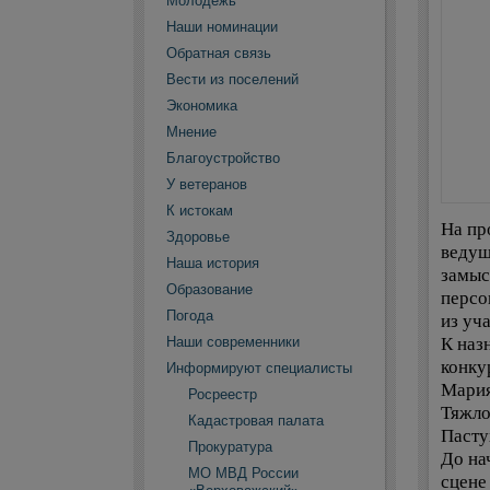
Молодежь
Наши номинации
Обратная связь
Вести из поселений
Экономика
Мнение
Благоустройство
У ветеранов
К истокам
На пр
Здоровье
ведущ
Наша история
замыс
Образование
персо
Погода
из уч
К наз
Наши современники
конку
Информируют специалисты
Мария
Росреестр
Тяжло
Кадастровая палата
Пасту
Прокуратура
До на
МО МВД России
сцене