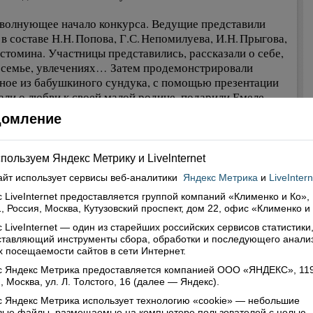
 волнующее начало конкурса. Ведущие представили
в составе Н.Н. Попова, Г.С. Непомилуева, И.Н. Прыгова,
Истомина. Участницы представились, рассказали о себе,
 семье, увлечениях… Затем продемонстрировали
ное из бабушкиного сундука, с помощью презентации
али о любви к своей малой родине, подарили Емеле
нальный подарок.
домление
рс «Я — стряпуха» был домашним заданием: девушки
ее готовили оригинальное блюдо. Например, Юлия
тавила на суд зрителей и жюри фаршированную щуку,
пользуем Яндекс Метрику и Livelnternet
 и Екатерина – оригинальный салат, Алёна – пирог-
айт использует сервисы
веб-аналитики
Яндекс Метрика
и
LiveIntern
тку, а Ксения с помощью современной техники,
 LiveInternet предоставляется группой компаний «Клименко и Ко»,
иварки, хлебопечки и соковыжималки, сразу три блюда,
, Россия, Москва, Кутузовский проспект, дом 22, офис «Клименко и
 покорила сердца членов жюри.
апе под названием «Девка-огонь» участницы
 LiveInternet — один из старейших российских сервисов статистики
ставляющий инструменты сбора, обработки и последующего анали
монстрировали свои способности в мире пения, танца,
 посещаемости сайтов в сети Интернет.
ественного слова… За таланты все получили одинаковое
с Яндекс Метрика предоставляется компанией ООО «ЯНДЕКС», 11
ество баллов.
, Москва, ул. Л. Толстого, 16 (далее — Яндекс).
но, самым ярким, красочным и эмоциональным было
 Яндекс Метрика использует технологию «cookie» — небольшие
овые файлы, размещаемые на компьютере пользователей с целью