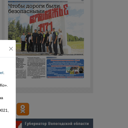
et
.
 Ко».
,
за
9021,