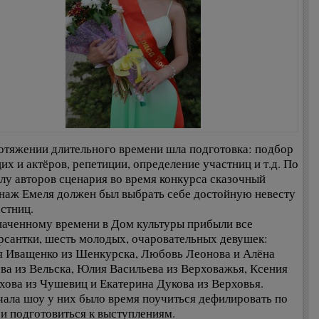
отяжении длительного времени шла подготовка: подбор
их и актёров, репетиции, определение участниц и т.д. По
лу авторов сценария во время конкурса сказочный
наж Емеля должен был выбрать себе достойную невесту
астниц.
наченному времени в Дом культуры прибыли все
рсантки, шесть молодых, очаровательных девушек:
 Иващенко из Шенкурска, Любовь Леонова и Алёна
ва из Вельска, Юлия Васильева из Верховажья, Ксения
хова из Чушевиц и Екатерина Дукова из Верховья.
чала шоу у них было время поучиться дефилировать по
 и подготовиться к выступлениям.