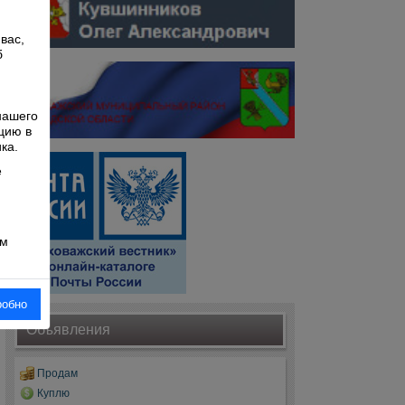
вас,
б
й
нашего
цию в
ка.
е
ом
робно
Объявления
Продам
Куплю