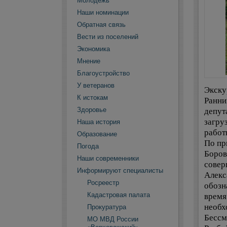
Молодежь
Наши номинации
Обратная связь
Вести из поселений
Экономика
Мнение
Благоустройство
У ветеранов
Экску
К истокам
Ранни
депут
Здоровье
загру
Наша история
работ
Образование
По пр
Погода
Боров
Наши современники
совер
Информируют специалисты
Алекс
Росреестр
обозн
время
Кадастровая палата
необх
Прокуратура
Бессм
МО МВД России