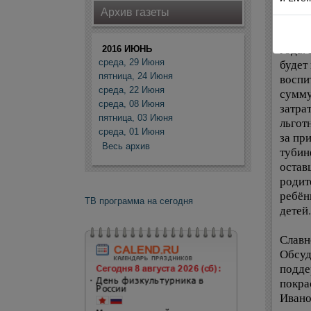
А что
Архив газеты
Депут
детск
года.
2016 ИЮНЬ
среда, 29 Июня
будет
пятница, 24 Июня
воспи
среда, 22 Июня
сумму
среда, 08 Июня
затра
пятница, 03 Июня
льгот
среда, 01 Июня
за пр
Весь архив
тубин
остав
родит
ребён
ТВ программа на сегодня
детей.
Славн
Обсуд
подде
покра
Ивано