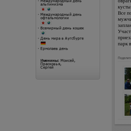
овраг
кусты
Все п
мужчи
запла
Участ
приез
парк 
Поделит