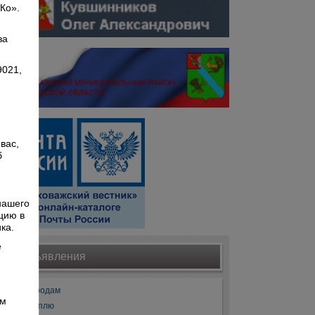
 Ко».
,
за
9021,
вас,
б
й
нашего
цию в
ка.
е
Объявления
Продам
ом
Куплю