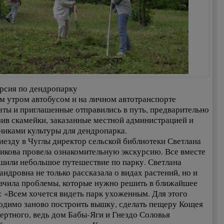
рсия по дендропарку
м утром автобусом и на личном автотранспорте
аты и приглашенные отправились в путь, предварительно
зив скамейки, заказанные местной администрацией и
никами культуры для дендропарка.
иезду в Чуглы директор сельской библиотеки Светлана
икова провела ознакомительную экскурсию. Все вместе
шили небольшое путешествие по парку. Светлана
андровна не только рассказала о видах растений, но и
ачила проблемы, которые нужно решить в ближайшее
: «Всем хочется видеть парк ухоженным. Для этого
одимо заново построить вышку, сделать пещеру Кощея
ертного, ведь дом Бабы-Яги и Гнездо Соловья