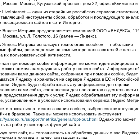
, Россия, Москва, Кутузовский проспект, дом 22, офис «Клименко и
янно не ухаживает за растениями и деревьями. А чтобы
ривести в порядок, нужен специалист и
 LiveInternet — один из старейших российских сервисов статистики
сирование».
ставляющий инструменты сбора, обработки и последующего анали
 посещаемости сайтов в сети Интернет.
андр Шутов, директор Верховажского лесхоза, пояснил,
режде всего необходимо решить вопрос с землёй. Кому
с Яндекс Метрика предоставляется компанией ООО «ЯНДЕКС», 11
, Москва, ул. Л. Толстого, 16 (далее — Яндекс).
ринадлежит. «То, что не лесному департаменту – это
. Сейчас у лесхоза иные задачи»,- подчеркнул Александр
 Яндекс Метрика использует технологию «cookie» — небольшие
иевич.
овые файлы, размещаемые на компьютере пользователей с целью
а их пользовательской активности.
 Сибирского сельского поселения Галина Шутова довела
едения депутатов и приглашённых информацию о том,
нная при помощи cookie информация не может идентифицировать 
 может помочь нам улучшить работу нашего сайта. Информация о
ежевание в парке было сделано, но в настоящее время
зовании вами данного сайта, собранная при помощи cookie, будет
едействительно. В 2012-2013 годах проведена работа по
ваться Яндексу и храниться на сервере Яндекса в ЕС и Российско
трации земельных долей, и на этом пока всё
ции. Яндекс будет обрабатывать эту информацию для оценки
овилось. На новое межевание средств нет.
зования вами сайта, составления для нас отчетов о деятельности 
 и предоставления других услуг. Яндекс обрабатывает эту информа
едатель Представительного Собрания Владимир
е, установленном в условиях использования сервиса Яндекс Метри
аев подвел итог: «Мы пришли к выводу, что в первую
дь необходимо решить вопрос с землёй: установить,
ете отказаться от использования cookies, выбрав соответствующи
йки в браузере. Также вы можете использовать инструмент
она принадлежит. Администрации сельского поселения
s://yandex.ru/support/metrika/general/opt-out.html
Однако это может
 все проконтролировать и привести в соответствие с
ть на работу некоторых функций сайта.
одательством».
зуя этот сайт, вы соглашаетесь на обработку данных о вас Яндекс
Internet в порядке и целях, указанных выше.