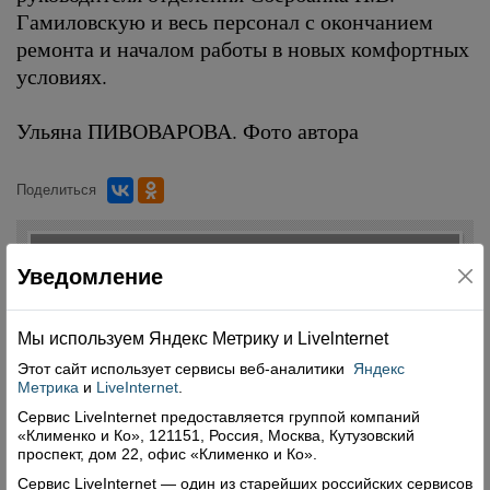
Гамиловскую и весь персонал с окончанием
ремонта и началом работы в новых комфортных
условиях.
Ульяна ПИВОВАРОВА. Фото автора
Поделиться
Комментарии (0)
Уведомление
Оставить комментарий
Мы используем Яндекс Метрику и Livelnternet
Этот сайт использует сервисы
веб-аналитики
Яндекс
Метрика
и
LiveInternet
.
Сервис LiveInternet предоставляется группой компаний
«Клименко и Ко», 121151, Россия, Москва, Кутузовский
Свежий номер
проспект, дом 22, офис «Клименко и Ко».
Сервис LiveInternet — один из старейших российских сервисов