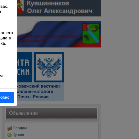
вас,
б
й
нашего
цию в
ка.
е
ом
робно
Объявления
Продам
Куплю