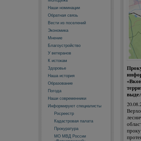
Молодежь
Наши номинации
Обратная связь
Вести из поселений
Экономика
Мнение
Благоустройство
У ветеранов
К истокам
Проку
Здоровье
инфор
Наша история
«Вкон
Образование
терри
Погода
выдел
Наши современники
20.08
Информируют специалисты
Верхо
Росреестр
лесни
Кадастровая палата
облас
Прокуратура
проку
проте
МО МВД России