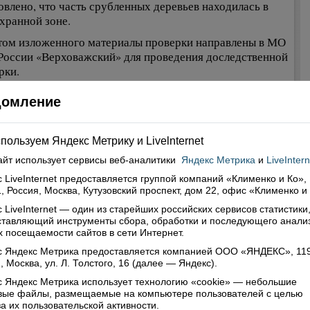
овлено, что часть срубленных деревьев находилась в
хранной зоне.
том изложенного материалы проверки направлены в МО
оссии «Верховажский» для проведения доследственной
рки.
рор района советник юстиции М.В. Новицкий
домление
ься
пользуем Яндекс Метрику и Livelnternet
айт использует сервисы
веб-аналитики
Яндекс Метрика
и
LiveIntern
нтарии (0)
 LiveInternet предоставляется группой компаний «Клименко и Ко»,
, Россия, Москва, Кутузовский проспект, дом 22, офис «Клименко и
ить комментарий
 LiveInternet — один из старейших российских сервисов статистики
ставляющий инструменты сбора, обработки и последующего анали
 посещаемости сайтов в сети Интернет.
с Яндекс Метрика предоставляется компанией ООО «ЯНДЕКС», 11
, Москва, ул. Л. Толстого, 16 (далее — Яндекс).
 Яндекс Метрика использует технологию «cookie» — небольшие
овые файлы, размещаемые на компьютере пользователей с целью
а их пользовательской активности.