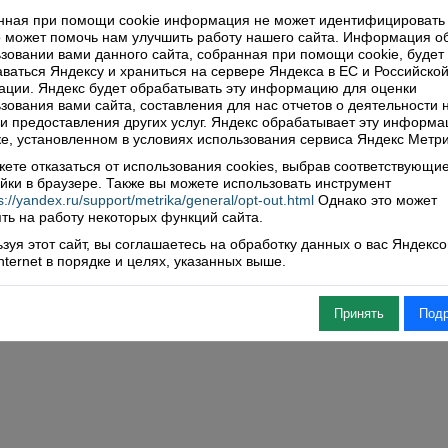
нная при помощи cookie информация не может идентифицировать 
 может помочь нам улучшить работу нашего сайта. Информация о
зовании вами данного сайта, собранная при помощи cookie, будет
ваться Яндексу и храниться на сервере Яндекса в ЕС и Российско
ции. Яндекс будет обрабатывать эту информацию для оценки
зования вами сайта, составления для нас отчетов о деятельности 
 и предоставления других услуг. Яндекс обрабатывает эту информа
е, установленном в условиях использования сервиса Яндекс Метри
ете отказаться от использования cookies, выбрав соответствующи
йки в браузере. Также вы можете использовать инструмент
s://yandex.ru/support/metrika/general/opt-out.html
Однако это может
ть на работу некоторых функций сайта.
зуя этот сайт, вы соглашаетесь на обработку данных о вас Яндекс
Internet в порядке и целях, указанных выше.
Принять
Под