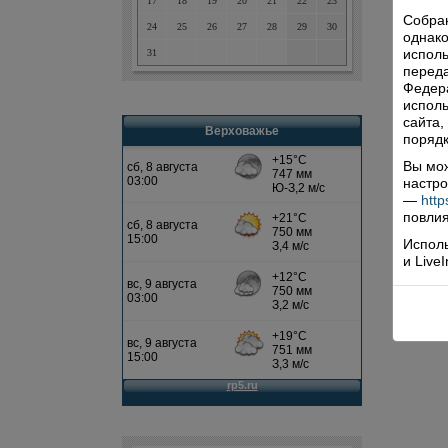
17
18
19
20
21
22
23
Собра
24
25
26
27
28
29
30
однако
исполь
31
переда
Федера
исполь
сайта,
Верховажье
порядк
Вы мож
настро
—
http
повлия
Исполь
и Live