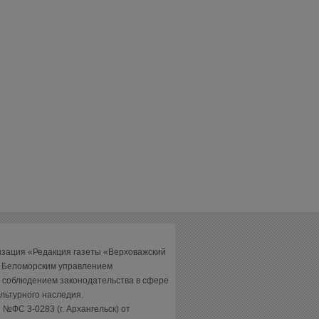
изация «Редакция газеты «Верховажский
а Беломорским управлением
 соблюдением законодательства в сфере
льтурного наследия.
№ФС 3-0283 (г. Архангельск) от