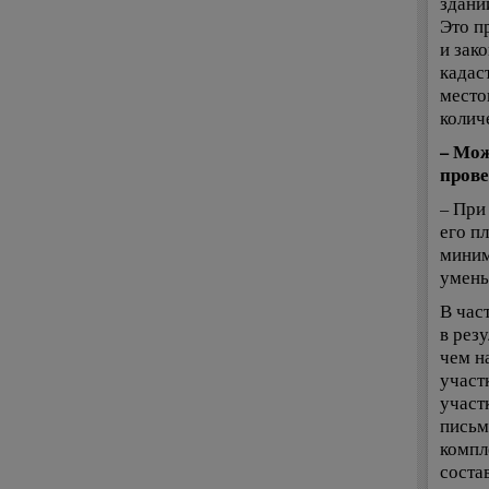
здани
Это п
и зак
кадас
место
колич
– Мож
прове
– При
его п
миним
умень
В час
в рез
чем н
участ
участ
письм
компл
соста