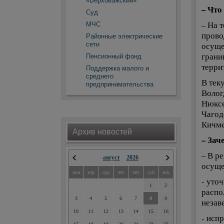
«Верховажский»
– Что
Суд
– На 
МЧС
прово
Районные электрические
сети
осуще
грани
Пенсионный фонд
терри
Поддержка малого и
среднего
В тек
предпринимательства
Волог
Нюксе
Чагод
Кичме
Архив новостей
– Зач
– В р
август
2026
осуще
пон
втр
срд
чет
пят
суб
вск
- уто
1
2
распо
3
4
5
6
7
8
9
незав
10
11
12
13
14
15
16
- исп