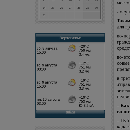
17
18
19
20
21
22
23
место
24
25
26
27
28
29
30
- осу
31
Таким
для г
во-пе
Верховажье
гражд
средс
во-вт
совме
препя
в-тре
Управ
земел
недви
– Как
волог
– Пуб
кадас