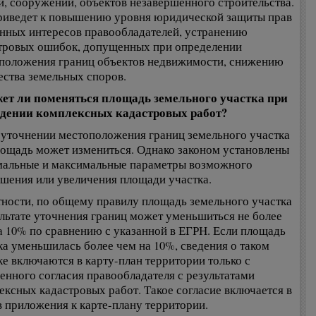
й, сооружений, объектов незавершенного строительства.
риведет к повышению уровня юридической защиты прав
онных интересов правообладателей, устранению
тровых ошибок, допущенных при определении
положения границ объектов недвижимости, снижению
ества земельных споров.
ет ли поменяться площадь земельного участка при
дении комплексных кадастровых работ?
 уточнении местоположения границ земельного участка
лощадь может измениться. Однако законом установлены
альные и максимальные параметры возможного
шения или увеличения площади участка.
тности, по общему правилу площадь земельного участка
ультате уточнения границ может уменьшиться не более
а 10% по сравнению с указанной в ЕГРН. Если площадь
ка уменьшилась более чем на 10%, сведения о таком
ке включаются в карту-план территории только с
енного согласия правообладателя с результатами
ексных кадастровых работ. Такое согласие включается в
в приложения к карте-плану территории.