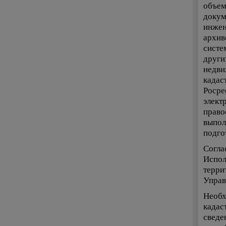
объем
докум
инжен
архив
систе
други
недви
кадас
Росре
элект
право
выпол
подго
Согла
Испол
терри
Управ
Необх
кадас
сведе