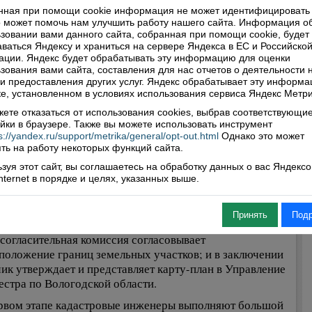
ы.
нная при помощи cookie информация не может идентифицировать 
 может помочь нам улучшить работу нашего сайта. Информация о
 выполняются комплексные кадастровые работы?
зовании вами данного сайта, собранная при помощи cookie, будет
ваться Яндексу и храниться на сервере Яндекса в ЕС и Российско
ованием для выполнения комплексных кадастровых
ции. Яндекс будет обрабатывать эту информацию для оценки
 является государственный или муниципальный контракт.
зования вами сайта, составления для нас отчетов о деятельности 
 и предоставления других услуг. Яндекс обрабатывает эту информа
чиком комплексных кадастровых работ выступает
е, установленном в условиях использования сервиса Яндекс Метри
омоченный орган местного самоуправления
ете отказаться от использования cookies, выбрав соответствующи
ипального района (городского округа).
йки в браузере. Также вы можете использовать инструмент
нителями комплексных кадастровых работ являются
s://yandex.ru/support/metrika/general/opt-out.html
Однако это может
ть на работу некоторых функций сайта.
тровые инженеры, которые выполняют работы на
ании контракта.
зуя этот сайт, вы соглашаетесь на обработку данных о вас Яндекс
Internet в порядке и целях, указанных выше.
лексные кадастровые работы проводятся в
ющем порядке:
Принять
Под
нитель разрабатывает проект карты-плана территории,
 согласительная комиссия согласовывает
положение границ земельных участков; и в заключении
чик утверждает и представляет карту-план в Управление
естра по Вологодской области.
рвом этапе кадастровые инженеры выполняют большой