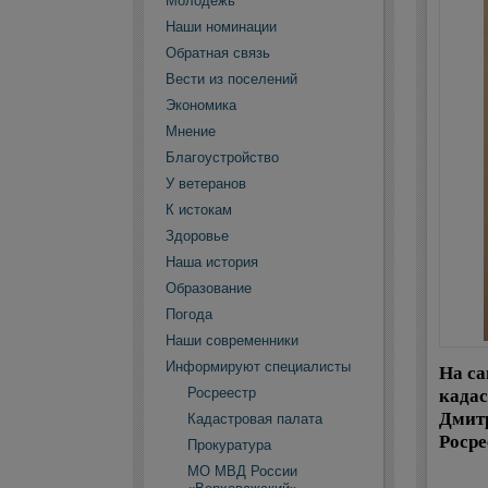
Молодежь
Наши номинации
Обратная связь
Вести из поселений
Экономика
Мнение
Благоустройство
У ветеранов
К истокам
Здоровье
Наша история
Образование
Погода
Наши современники
Информируют специалисты
На са
кадас
Росреестр
Дмитр
Кадастровая палата
Росре
Прокуратура
МО МВД России