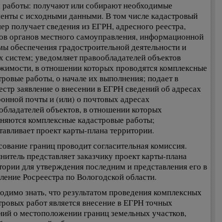
 работы: получают или собирают необходимые
енты с исходными данными. В том числе кадастровый
ер получает сведения из ЕГРН, адресного реестра,
ов органов местного самоуправления, информационной
мы обеспечения градостроительной деятельности и
х систем; уведомляет правообладателей объектов
жимости, в отношении которых проводятся комплексные
тровые работы, о начале их выполнения; подает в
естр заявление о внесении в ЕГРН сведений об адресах
ронной почты и (или) о почтовых адресах
обладателей объектов, в отношении которых
няются комплексные кадастровые работы;
тавливает проект карты-плана территории.
сование границ проводит согласительная комиссия.
нитель представляет заказчику проект карты-плана
тории для утверждения последним и представления его в
ление Росреестра по Вологодской области.
одимо знать, что результатом проведения комплексных
тровых работ является внесение в ЕГРН точных
ний о местоположении границ земельных участков,