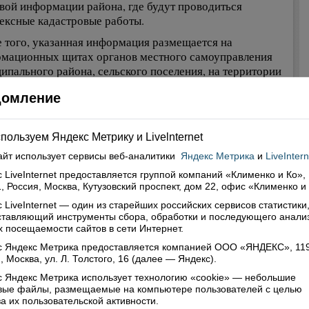
вой информации района, где будут проводиться
ексные кадастровые работы.
 того, указанная информация размещается на
мационных щитах органов местного самоуправления
ипального района, сельского поселения, на территории
ого планируется выполнение комплексных кадастровых
домление
, а также на сайте Росреестра (региональной вкладке
ления).
 узнать, проводятся ли комплексные кадастровые
пользуем Яндекс Метрику и Livelnternet
ы в отношении вашего земельного участка, жилого
айт использует сервисы
веб-аналитики
Яндекс Метрика
и
LiveIntern
 т.п.?
 LiveInternet предоставляется группой компаний «Клименко и Ко»,
 этого необходимо знать, в каких кадастровых кварталах
, Россия, Москва, Кутузовский проспект, дом 22, офис «Клименко и
дятся кадастровые работы, а также кадастровый номер
 LiveInternet — один из старейших российских сервисов статистики
о объекта недвижимости. Кадастровый квартал
ставляющий инструменты сбора, обработки и последующего анали
еляется первыми одиннадцатью цифрами в кадастровом
 посещаемости сайтов в сети Интернет.
е объекта недвижимости. Если первые одиннадцать
с Яндекс Метрика предоставляется компанией ООО «ЯНДЕКС», 11
кадастрового номера вашего объекта недвижимости и
, Москва, ул. Л. Толстого, 16 (далее — Яндекс).
трового квартала, в котором проводятся кадастровые
 Яндекс Метрика использует технологию «cookie» — небольшие
ы, совпадают, значит, в отношении вашего объекта
овые файлы, размещаемые на компьютере пользователей с целью
жимости будут проводиться комплексные кадастровые
а их пользовательской активности.