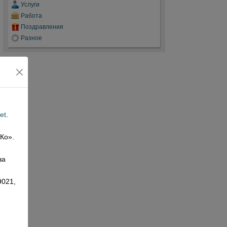
Услуги
Работа
Поздравления
Разное
et
.
 Ко».
,
за
9021,