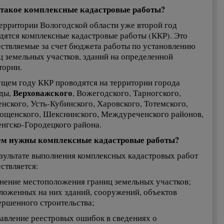
 такое комплексные кадастровые работы?
территории Вологодской области уже второй год
дятся комплексные кадастровые работы (ККР). Это
ствляемые за счет бюджета работы по установлению
ц земельных участков, зданий на определенной
тории.
ущем году ККР проводятся на территории города
Верховажского
ды,
, Вожегодского, Тарногского,
нского, Усть-Кубинского, Харовского, Тотемского,
ощенского, Шекснинского, Междуреченского районов,
нгско-Городецкого района.
ем нужны комплексные кадастровые работы?
езультате выполнения комплексных кадастровых работ
ствляется:
чнение местоположения границ земельных участков;
ложенных на них зданий, сооружений, объектов
ершенного строительства;
равление реестровых ошибок в сведениях о