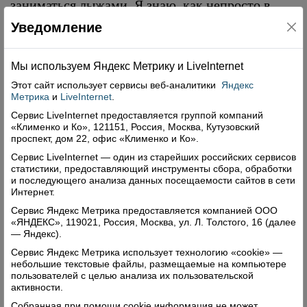
заниматься лыжами. Я знаю, как непросто в
районе с покупкой инвентаря для детей. Очень
Уведомление
надеюсь, что новые лыжи будут востребованы и
привлекут в секцию еще больше ребят, которые
Мы используем Яндекс Метрику и Livelnternet
в будущем добьются хороших спортивных
Этот сайт использует сервисы
веб-аналитики
Яндекс
результатов.
Метрика
и
LiveInternet
.
Сервис LiveInternet предоставляется группой компаний
«Клименко и Ко», 121151, Россия, Москва, Кутузовский
Поделиться
проспект, дом 22, офис «Клименко и Ко».
Сервис LiveInternet — один из старейших российских сервисов
статистики, предоставляющий инструменты сбора, обработки
Комментарии (0)
и последующего анализа данных посещаемости сайтов в сети
Интернет.
Оставить комментарий
Сервис Яндекс Метрика предоставляется компанией ООО
«ЯНДЕКС», 119021, Россия, Москва, ул. Л. Толстого, 16 (далее
— Яндекс).
Сервис Яндекс Метрика использует технологию «cookie» —
небольшие текстовые файлы, размещаемые на компьютере
пользователей с целью анализа их пользовательской
активности.
Свежий номер
Собранная при помощи cookie информация не может