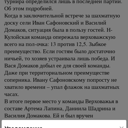
турнира определился лишь в последней партии.
Об этом подробней.
Когда в заключительной встрече за шахматную
доску сели Иван Сафоновский и Василий
Домаков, ситуация была в пользу гостей. Н-
Кулойская команда опережала верховажскую
всего на пол-очка: 13 против 12,5. Зыбкое
преимущество. Если гостям было достаточно
ничьей, то хозяев устраивала лишь победа. И
Вася Домаков добыл ее для своей команды.
Даже при территориальном преимуществе
соперника. Ивану Сафоновскому попросту не
хватило времени – упал флажок на шахматных
часах.
В итоге первое место у команды Верховажья в
составе Артема Лапина, Даниила Шадрина и
Василия Домакова. Ей и был вручен
переходящий кубок за победу в районном