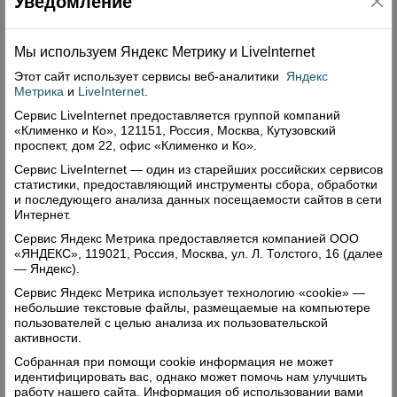
Уведомление
турнире. Медали и дипломы за второе место
получило трио из Н-Кулоя: Андрей
Макаровский, Иван Сафоновский и Денис
Мы используем Яндекс Метрику и Livelnternet
Шутов.
Этот сайт использует сервисы
веб-аналитики
Яндекс
В личном зачете сразу два шахматиста набрали
Метрика
и
LiveInternet
.
одинаковое количество очков – пять. Победа в
Сервис LiveInternet предоставляется группой компаний
«Клименко и Ко», 121151, Россия, Москва, Кутузовский
личной встрече принесла «золото»
проспект, дом 22, офис «Клименко и Ко».
верховажанину Артему Лапину. «Серебро» в
Сервис LiveInternet — один из старейших российских сервисов
активе Андрея Макаровского из Н-Кулоя.
статистики, предоставляющий инструменты сбора, обработки
и последующего анализа данных посещаемости сайтов в сети
Замкнул тройку призеров Даниил Шадрин из
Интернет.
команды Верховажья.
Сервис Яндекс Метрика предоставляется компанией ООО
Параллельно проходили игры девушек-
«ЯНДЕКС», 119021, Россия, Москва, ул. Л. Толстого, 16 (далее
шахматисток. Их было всего две. Убедительную
— Яндекс).
победу одержала верховажанка Надежда
Сервис Яндекс Метрика использует технологию «cookie» —
небольшие текстовые файлы, размещаемые на компьютере
Зажигина. Второе место у Виктории
пользователей с целью анализа их пользовательской
Воронцовой из Чушевиц.
активности.
Собранная при помощи cookie информация не может
идентифицировать вас, однако может помочь нам улучшить
Владимир Басов.
работу нашего сайта. Информация об использовании вами