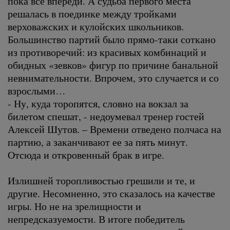
пока все впереди. А судьба первого места
решалась в поединке между тройками
верховажских и кулойских школьников.
Большинство партий было прямо-таки соткано
из противоречий: из красивых комбинаций и
обидных «зевков» фигур по причине банальной
невнимательности. Впрочем, это случается и со
взрослыми…
- Ну, куда торопятся, словно на вокзал за
билетом спешат, - недоумевал тренер гостей
Алексей Шутов. – Времени отведено полчаса на
партию, а заканчивают ее за пять минут.
Отсюда и откровенный брак в игре.
Излишней торопливостью грешили и те, и
другие. Несомненно, это сказалось на качестве
игры. Но не на зрелищности и
непредсказуемости. В итоге победитель