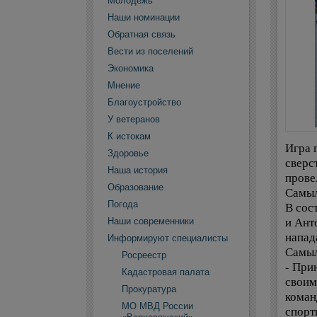
Молодежь
Наши номинации
Обратная связь
Вести из поселений
Экономика
Мнение
Благоустройство
У ветеранов
К истокам
Игра 
Здоровье
сверс
Наша история
прове
Образование
Самыл
Погода
В сос
и Ант
Наши современники
напад
Информируют специалисты
Самыл
Росреестр
- При
Кадастровая палата
своим
Прокуратура
коман
МО МВД России
спорт