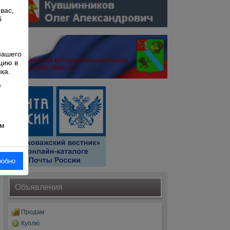
вас,
б
й
нашего
цию в
ка.
е
ом
робно
Объявления
Продам
Куплю