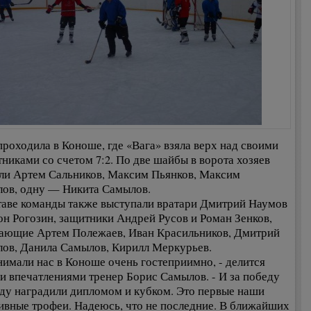
проходила в Коноше, где «Вага» взяла верх над своими
тниками со счетом 7:2. По две шайбы в ворота хозяев
ли Артем Сальников, Максим Пьянков, Максим
ов, одну — Никита Самылов.
таве команды также выступали вратари Дмитрий Наумов
он Рогозин, защитники Андрей Русов и Роман Зенков,
ающие Артем Полежаев, Иван Красильников, Дмитрий
ов, Данила Самылов, Кирилл Меркурьев.
нимали нас в Коноше очень гостеприимно, - делится
и впечатлениями тренер Борис Самылов. - И за победу
ду наградили дипломом и кубком. Это первые наши
ивные трофеи. Надеюсь, что не последние. В ближайших