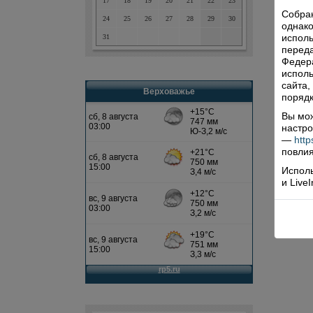
17
18
19
20
21
22
23
Собра
24
25
26
27
28
29
30
однако
исполь
31
переда
Федера
исполь
сайта,
Верховажье
порядк
Вы мож
настро
—
http
повлия
Исполь
и Live