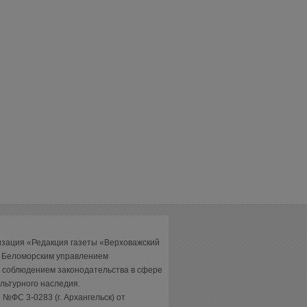
изация «Редакция газеты «Верховажский
а Беломорским управлением
 соблюдением законодательства в сфере
льтурного наследия.
№ФС 3-0283 (г. Архангельск) от