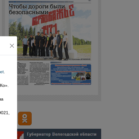
et
.
 Ко».
,
за
9021,