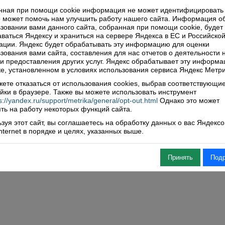
нная при помощи cookie информация не может идентифицировать 
 может помочь нам улучшить работу нашего сайта. Информация о
зовании вами данного сайта, собранная при помощи cookie, будет
ваться Яндексу и храниться на сервере Яндекса в ЕС и Российско
ции. Яндекс будет обрабатывать эту информацию для оценки
зования вами сайта, составления для нас отчетов о деятельности 
 и предоставления других услуг. Яндекс обрабатывает эту информа
е, установленном в условиях использования сервиса Яндекс Метри
ете отказаться от использования cookies, выбрав соответствующи
йки в браузере. Также вы можете использовать инструмент
s://yandex.ru/support/metrika/general/opt-out.html
Однако это может
ть на работу некоторых функций сайта.
зуя этот сайт, вы соглашаетесь на обработку данных о вас Яндекс
Internet в порядке и целях, указанных выше.
Принять
Под