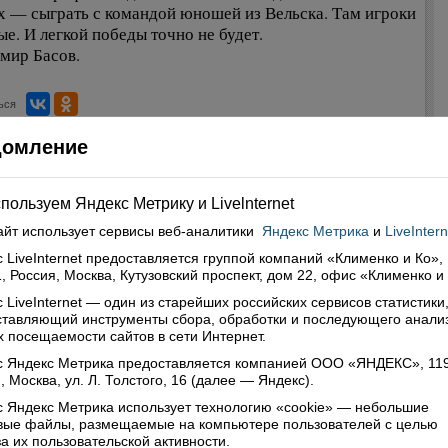
х — сыграть с командой юношей из Вельска. Там игроки
ые. И легкой победы точно не будет.
мир Басов.
ься
домление
нтарии (0)
пользуем Яндекс Метрику и Livelnternet
ить комментарий
айт использует сервисы
веб-аналитики
Яндекс Метрика
и
LiveIntern
 LiveInternet предоставляется группой компаний «Клименко и Ко»,
, Россия, Москва, Кутузовский проспект, дом 22, офис «Клименко и
 LiveInternet — один из старейших российских сервисов статистики
ставляющий инструменты сбора, обработки и последующего анали
 посещаемости сайтов в сети Интернет.
с Яндекс Метрика предоставляется компанией ООО «ЯНДЕКС», 11
, Москва, ул. Л. Толстого, 16 (далее — Яндекс).
 Яндекс Метрика использует технологию «cookie» — небольшие
овые файлы, размещаемые на компьютере пользователей с целью
а их пользовательской активности.