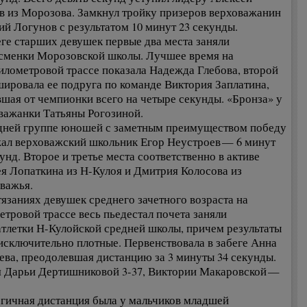
в из Морозова. Замкнул тройку призеров верховажанин
ий Логунов с результатом 10 минут 23 секунды.
еге старших девушек первые два места заняли
сменки Морозовской школы. Лучшее время на
илометровой трассе показала Надежда Глебова, второй
ировала ее подруга по команде Виктория Заплатина,
вшая от чемпионки всего на четыре секунды. «Бронза» у
важанки Татьяны Рогозиной.
дней группе юношей с заметным преимуществом победу
ал верховажский школьник Егор Неустроев — 6 минут
унд. Второе и третье места соответственно в активе
я Лопаткина из Н-Кулоя и Дмитрия Колосова из
важья.
тязаниях девушек среднего зачетного возраста на
етровой трассе весь пьедестал почета заняли
атлетки Н-Кулойской средней школы, причем результаты
исключительно плотные. Первенствовала в забеге Анна
ева, преодолевшая дистанцию за 3 минуты 34 секунды.
 Дарьи Дертишниковой 3-37, Виктории Макаровской —
гичная дистанция была у мальчиков младшей