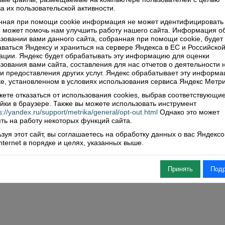
акиады будут подведены в мае следующего года.
а их пользовательской активности.
ним, что по результатам прошлого сезона победителем
акиады были спортсмены Верховажской средней школы.
нная при помощи cookie информация не может идентифицировать 
 может помочь нам улучшить работу нашего сайта. Информация о
зовании вами данного сайта, собранная при помощи cookie, будет
имир БАСОВ
ваться Яндексу и храниться на сервере Яндекса в ЕС и Российско
ции. Яндекс будет обрабатывать эту информацию для оценки
зования вами сайта, составления для нас отчетов о деятельности 
ься
 и предоставления других услуг. Яндекс обрабатывает эту информа
е, установленном в условиях использования сервиса Яндекс Метри
ете отказаться от использования cookies, выбрав соответствующи
йки в браузере. Также вы можете использовать инструмент
нтарии (0)
s://yandex.ru/support/metrika/general/opt-out.html
Однако это может
ть на работу некоторых функций сайта.
ить комментарий
зуя этот сайт, вы соглашаетесь на обработку данных о вас Яндекс
Internet в порядке и целях, указанных выше.
Принять
Под