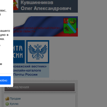
вас,
б
й
нашего
цию в
ка.
е
ом
робно
Объявления
Продам
Куплю