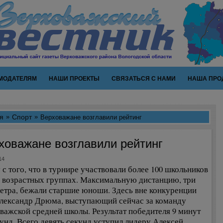
МОДАТЕЛЯМ
НАШИ ПРОЕКТЫ
СВЯЗАТЬСЯ С НАМИ
НАША ПРО
я
Спорт
Верховажане возглавили рейтинг
ховажане возглавили рейтинг
14
 с того, что в турнире участвовали более 100 школьников
х возрастных группах. Максимальную дистанцию, три
етра, бежали старшие юноши. Здесь вне конкуренции
лександр Дрюма, выступающий сейчас за команду
важской средней школы. Результат победителя 9 минут
кунд. Всего девять секунд уступил лидеру Алексей