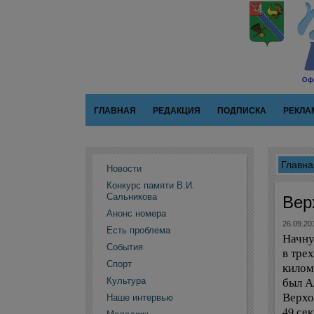
ГЛАВНАЯ
РЕДАКЦИЯ
ПОДПИСКА
РЕКЛА
Главна
Новости
Конкурс памяти В.И.
Сальникова
Вер
Анонс номера
26.09.20
Есть проблема
Начну
События
в тре
Спорт
килом
был А
Культура
Верхо
Наше интервью
49 се