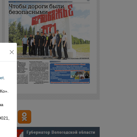
et
.
 Ко».
,
за
9021,