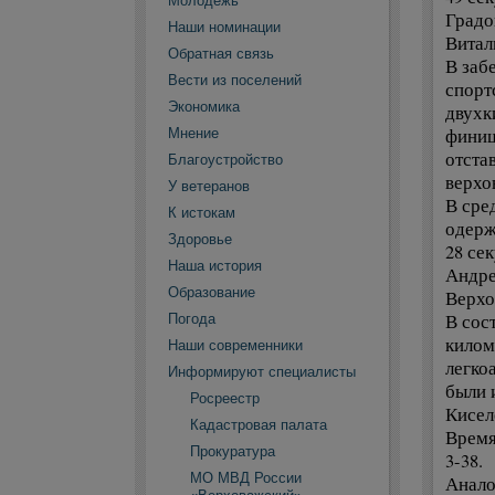
Молодежь
Градо
Наши номинации
Витал
Обратная связь
В заб
Вести из поселений
спорт
Экономика
двухк
финиш
Мнение
отста
Благоустройство
верхо
У ветеранов
В сре
К истокам
одерж
Здоровье
28 сек
Наша история
Андре
Образование
Верхо
В сос
Погода
килом
Наши современники
легко
Информируют специалисты
были 
Росреестр
Кисел
Кадастровая палата
Время
Прокуратура
3-38.
МО МВД России
Анало