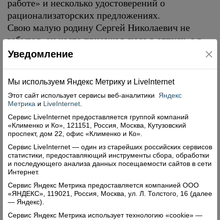
работе» и несколько удостоверений о
рационализаторских предложениях.
Свою малую родину Сергей Николаевич не
забывал, он часто приезжал сюда в отпуск, а в
2008-м — вернулся насовсем. С тех пор его имя
Уведомление
часто встречается в спортивной хронике нашей
газеты. В прошлом году он стал лучшим среди
Мы используем Яндекс Метрику и Livelnternet
верховажан на марафоне «Дорогой
Этот сайт использует сервисы
веб-аналитики
Яндекс
Ломоносова», участвует в Харовском и
Метрика
и
LiveInternet
.
Устьянском лыжных марафонах, ведет в ФОКе
Сервис LiveInternet предоставляется группой компаний
секцию бега и лыж для взрослых, а с 2014 года
«Клименко и Ко», 121151, Россия, Москва, Кутузовский
проспект, дом 22, офис «Клименко и Ко».
— занятия по скандинавской ходьбе.
Сервис LiveInternet — один из старейших российских сервисов
В 2010 году по инициативе спортсмена начала
статистики, предоставляющий инструменты сбора, обработки
обустраиваться лыжная трасса на Цуварихе.
и последующего анализа данных посещаемости сайтов в сети
Сергей Николаевич практически своими руками
Интернет.
построил замечательный дом, под крышей
Сервис Яндекс Метрика предоставляется компанией ООО
«ЯНДЕКС», 119021, Россия, Москва, ул. Л. Толстого, 16 (далее
которого уживаются несколько поколений
— Яндекс).
большой семьи. Его сын Александр и дочь
Сервис Яндекс Метрика использует технологию «cookie» —