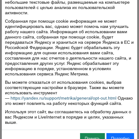
Мария — профессиональные спортсмены,
небольшие текстовые файлы, размещаемые на компьютере
пользователей с целью анализа их пользовательской
сыновья Юрий и Николай тоже не чужды
активности.
спорту. Конечно, я не могла не спросить — а
Собранная при помощи cookie информация не может
сколько деревьев он посадил? Тогда Сергей
идентифицировать вас, однако может помочь нам улучшить
Николаевич показал мне яблони и еще большое
работу нашего сайта. Информация об использовании вами
данного сайта, собранная при помощи cookie, будет
хозяйство, где и козы, и куры, и милые цыплята.
передаваться Яндексу и храниться на сервере Яндекса в ЕС и
«Для спорта всегда можно найти время», —
Российской Федерации. Яндекс будет обрабатывать эту
информацию для оценки использования вами сайта,
сказал под конец беседы Сергей Николаевич и
составления для нас отчетов о деятельности нашего сайта, и
продемонстрировал стойку на руках. Не каждый
предоставления других услуг. Яндекс обрабатывает эту
информацию в порядке, установленном в условиях
ветеран так может!
использования сервиса Яндекс Метрика.
Наталья Копылова
Вы можете отказаться от использования cookies, выбрав
соответствующие настройки в браузере. Также вы можете
использовать инструмент
—
https://yandex.ru/support/metrika/general/opt-out.html
Однако
это может повлиять на работу некоторых функций сайта.
Поделиться
Используя этот сайт, вы соглашаетесь на обработку данных о
вас Яндексом и LiveInternet в порядке и целях, указанных
Комментарии (0)
выше.
Оставить комментарий
Принять
Подробно