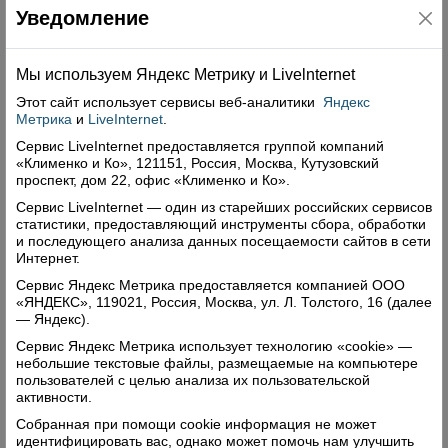
Елены Кирилловской
Собрания
, начальника
Уведомление
Елены
территориального сектора загс
Пинаевской
.
Мы используем Яндекс Метрику и Livelnternet
Александра Дружинина. Фото автора
Этот сайт использует сервисы
веб-аналитики
Яндекс
«Верховажский вестник» №48 за 2024 года
Метрика
и
LiveInternet
.
Сервис LiveInternet предоставляется группой компаний
Поделиться
«Клименко и Ко», 121151, Россия, Москва, Кутузовский
проспект, дом 22, офис «Клименко и Ко».
Сервис LiveInternet — один из старейших российских сервисов
Комментарии (0)
статистики, предоставляющий инструменты сбора, обработки
и последующего анализа данных посещаемости сайтов в сети
Оставить комментарий
Интернет.
Сервис Яндекс Метрика предоставляется компанией ООО
«ЯНДЕКС», 119021, Россия, Москва, ул. Л. Толстого, 16 (далее
— Яндекс).
Сервис Яндекс Метрика использует технологию «cookie» —
небольшие текстовые файлы, размещаемые на компьютере
пользователей с целью анализа их пользовательской
Свежий номер
активности.
Собранная при помощи cookie информация не может
идентифицировать вас, однако может помочь нам улучшить