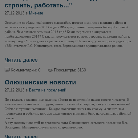
строить, работать..."
27.12.2013 в
Мнение
Освещение проблем «районного масштаба», плюсов и минусов в жизни района и
верховажан в уходящем 2013 году «ВВ» традиционно завершает беседой с главой
района. Чем памятен всем нам 2013 год? Какие перемены ожидаются в
приближающемся 2014? С какими результатами во всех отраслях подходит район к
новому году? Что не удалось решить и почему? На эти и другие вопросы редактора
«ВВ» отвечает Г.С. Непомилуев, глава Верховажского муниципального района.
Читать далее
Комментарии: 0
Просмотры: 3160
Олюшинские новости
27.12.2013 в
Вести из поселений
По отзывам, редакционная колонка «Вести из поселений» нашла своего читателя. В
«начале пути» она шла с трудом, главы поселений говорили, что у них нет новостей.
Сейчас ситуация изменилась. Каждое поселение живет по-своему, а значит, там
происходят и события, которые заслуживают внимания быть на страницах районной
газеты.
А эту колонку новостей подготовила глава Олюшинского сельского поселения В.А.
Васендина. Мы приветствуем такое сотрудничество.
Читать далее