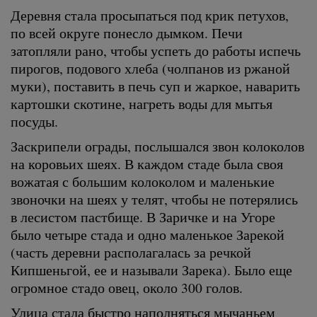
Деревня стала просыпаться под крик петухов,
по всей округе понесло дымком. Печи
затопляли рано, чтобы успеть до работы испечь
пирогов, подового хлеба (чолпанов из ржаной
муки), поставить в печь суп и жаркое, наварить
картошки скотине, нагреть воды для мытья
посуды.
Заскрипели ограды, послышался звон колоколов
на коровьих шеях. В каждом стаде была своя
вожатая с большим колоколом и маленькие
звоночки на шеях у телят, чтобы не потерялись
в лесистом пастбище. В Заричке и на Угоре
было четыре стада и одно маленькое Зарекой
(часть деревни располагалась за речкой
Кипшеньгой, ее и называли Зарека). Было еще
огромное стадо овец, около 300 голов.
Улица стала быстро наполняться мычаньем