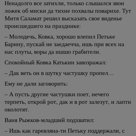
Ненадолго все затихли, только слышался звон
ложек об миски да тихие похвалы поварихе. Тут
Митя Саламат решил высказать свое виденье
происшедшего на празднике:
– Молодечь, Ковка, хорошо влепил Петьке
Барину, пускай не заедаечча, ишь при всех на
нас плуты, воры да ишшо грабители.
Спокойный Ковка Катькин завозражал:
– Дак веть он в шутку частушку пропел…
Ему не дали заговорить:
– А пусть другие частушки поет, нечего
терпеть, открой рот, дак и в рот залезут, и лапти
околотят.
Ваня Рыжков-младший подхватил:
– Ишь как гаревляна-ти Петьку поддержали, с