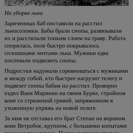
На уборке льна
Зариченных баб поставили на расстил
льносоломки. Бабы брали снопы, развязывали
их и расстилали тонким слоем на траву. Работа
спорилась, поле быстро покрывалось
сплошными лентами льна. Мужики едва
поспевали подвозить снопы.
Подростки надумали соревноваться с мужиками
и между собой, кто быстрее нагрузит телегу и
подвезет снопы бабам на расстил. Проворно
ездил Ваня Марикин на своем Бурке, стройном
коне со стриженой гривой, запряженном в
ухоженную упряжь на новой телеге.
За ним не отставал его брат Степан на вороном
коне Ветробое, крупном, с большими копытами
русском тяжеловозе. Потом вырвался вперед