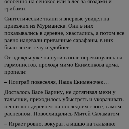
особенно на сенокос или в лес за ягодами и
грибами.
Синтетические ткани я впервые увидел на
приезжих из Мурманска. Они в них
показывались в деревне, хвастались, а потом все
равно надевали привычные сарафаны, в них
было легче телу и удобнее.
От одежды уже на пути в поле перекинулись на
гармонистов, проходя мимо Екименкова дома,
пропели:
– Поиграй повеселяя, Паша Екименочек…
Досталось Васе Варину, не дотягивал мехи у
тальянки, приходилось убыстрять и укорачивать
песни «по деревне» на последнем слоге, самом
распевном. Повосхищались Митей Саламатом:
– Играет ровно, вокурат, а ишшо на тальянке