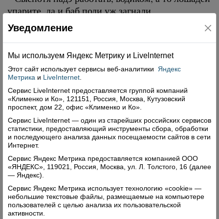
упарите, да и баб поди уж загнали.
Бабы подхватили:
Уведомление
– Не поспеваем за вам, маленько потише.
Мы используем Яндекс Метрику и Livelnternet
Егорко Бычин подначил:
Этот сайт использует сервисы
веб-аналитики
Яндекс
– Ага, пошти отплясали вчерась на празднике,
Метрика
и
LiveInternet
.
дак и спины не гнучча.
Сервис LiveInternet предоставляется группой компаний
«Клименко и Ко», 121151, Россия, Москва, Кутузовский
Бабы захохотали:
проспект, дом 22, офис «Клименко и Ко».
Сервис LiveInternet — один из старейших российских сервисов
– Ты-то старый, чево не плясав? Клюшка
статистики, предоставляющий инструменты сбора, обработки
мешает?
и последующего анализа данных посещаемости сайтов в сети
Интернет.
Егор заерзал на возу:
Сервис Яндекс Метрика предоставляется компанией ООО
«ЯНДЕКС», 119021, Россия, Москва, ул. Л. Толстого, 16 (далее
– Вот я вас клюшкой-то по спинам отхожу.
— Яндекс).
Бабы захохотали еще звонче:
Сервис Яндекс Метрика использует технологию «cookie» —
небольшие текстовые файлы, размещаемые на компьютере
– А ведь тебе, Егорко, с возу-ту не слезти, а
пользователей с целью анализа их пользовательской
активности.
ежели и слезешь, дак не догнать.