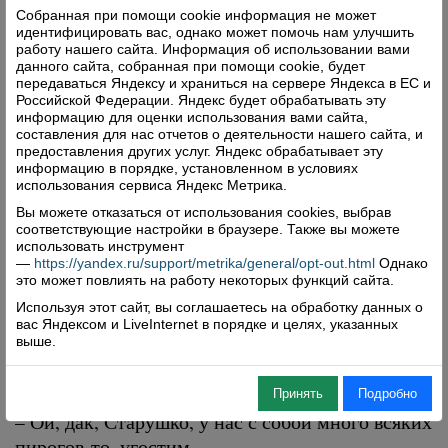
Собранная при помощи cookie информация не может
Старко подзуживает Егора:
идентифицировать вас, однако может помочь нам улучшить
работу нашего сайта. Информация об использовании вами
– Слизь-ко, Егорко, с возу-ту, да догони
данного сайта, собранная при помощи cookie, будет
передаваться Яндексу и храниться на сервере Яндекса в ЕС и
которую, ха-ха-ха.
Российской Федерации. Яндекс будет обрабатывать эту
информацию для оценки использования вами сайта,
Егор не растерялся:
составления для нас отчетов о деятельности нашего сайта, и
предоставления других услуг. Яндекс обрабатывает эту
– Ты не на возу сидишь, сам догони.
информацию в порядке, установленном в условиях
использования сервиса Яндекс Метрика.
Аристарх Григорьевич за словом в карман не
Вы можете отказаться от использования cookies, выбрав
полез:
соответствующие настройки в браузере. Также вы можете
использовать инструмент
– А мне, Егор, нельзя за девкам бегать, Анюшка
—
https://yandex.ru/support/metrika/general/opt-out.html
Однако
узнает, дак пирогов не напекот.
это может повлиять на работу некоторых функций сайта.
Используя этот сайт, вы соглашаетесь на обработку данных о
вас Яндексом и LiveInternet в порядке и целях, указанных
выше.
«Пора и паужинат»
Женщины наперебой заорали:
Принять
Подробно
– Ой, дак, Старушко, у нас с собой много всяких
пирогов-то, угостим.