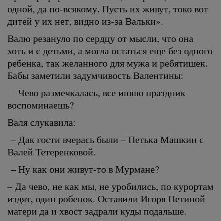
одной, да по-всякому. Пусть их живут, токо вот
дитей у их нет, видно из-за Вальки».
Валю резануло по сердцу от мысли, что она
хоть и с детьми, а могла остаться еще без одного
ребенка, так желанного для мужа и ребятишек.
Бабы заметили задумчивость Валентины:
– Чево размечкалась, все ишшо праздник
воспоминаешь?
Валя слукавила:
– Дак гости вчерась были – Петька Машкин с
Валей Тетеренковой.
– Ну как они живут-то в Мурмане?
– Да чево, не как мы, не уробились, по курортам
издят, один робенок. Оставили Игоря Петиной
матери да и хвост задрали куды подальше.