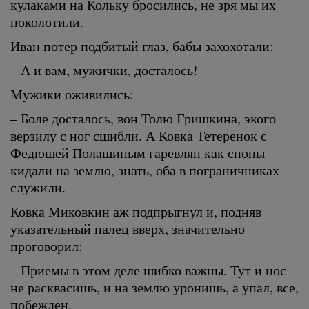
кулаками на Кольку бросились, не зря мы их
поколотили.
Иван потер подбитый глаз, бабы захохотали:
– А и вам, мужички, досталось!
Мужики оживились:
– Боле досталось, вон Толю Гришкина, экого
верзилу с ног сшибли. А Ковка Тетеренок с
Федюшей Полашиным гаревлян как снопы
кидали на землю, знать, оба в пограничниках
служили.
Ковка Миковкин аж подпрыгнул и, подняв
указательный палец вверх, значительно
проговорил:
– Приемы в этом деле шибко важны. Тут и нос
не расквасишь, и на землю уронишь, а упал, все,
побежден.