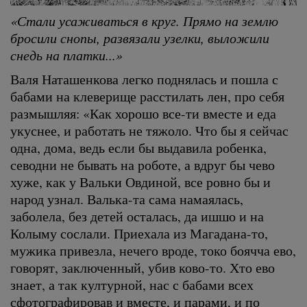
«Стали усаживаться в круг. Прямо на землю
бросили снопы, развязали узелки, выложили
снедь на платки...»
Валя Наташенкова легко поднялась и пошла с
бабами на клеверище расстилать лен, про себя
размышляя: «Как хорошо все-ти вместе и еда
укуснее, и работать не тяжоло. Что бы я сейчас
одна, дома, ведь если бы выдавила робенка,
севодни не бывать на роботе, а вдруг бы чево
хуже, как у Вальки Овдиной, все ровно бы и
народ узнал. Валька-та сама намаялась,
заболела, без детей осталась, да ишшо и на
Колыму сослали. Приехала из Магадана-то,
мужика привезла, нечего вроде, токо боячча ево,
говорят, заключенный, убив ково-то. Хто ево
знает, а так културной, нас с бабами всех
сфотографировав и вместе, и парами, и по