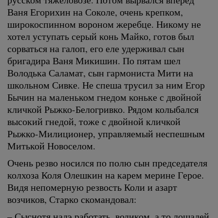
Ваня Егорихин на Соколе, очень крепком,
широкоспинном вороном жеребце. Никому не
хотел уступать серый конь Майко, готов был
сорваться на галоп, его еле удерживал сын
бригадира Ваня Микишин. По пятам шел
Володька Саламат, сын гармониста Мити на
школьном Сивке. Не спеша трусил за ним Егор
Бычин на маленьком гнедом коньке с двойной
кличкой Рыжко-Белогривко. Рядом колыбался
высокий гнедой, тоже с двойной кличкой
Рыжко-Милиционер, управляемый неспешным
Митькой Новоселом.
Очень резво носился по полю сын председателя
колхоза Коля Олешкин на карем мерине Герое.
Видя непомерную резвость Коли и азарт
возчиков, Старко скомандовал:
– Сыснотя надэ работать, водиком, а то лошадей