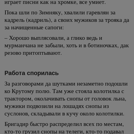
играет писни как на хромке, все умиет.
Пока шли по Зимняку, хвалили гаревлян за
кадрель (кадриль), а своих мужиков за трояка да
за начищенные сапоги:
– Хорошо выплясовали, а глико ведь и
мурманчана не забыли, хоть и в ботиночках, дак
резово притоптывают.
Работа спорилась
За разговорами да шутками незаметно подошли
ко Крутому полю. Там уже стояла колотилка с
трактором, околачивать снопы от головок льна,
мужики подвозили на лошадях снопы из
суслонов, складывали в кучу около колотилки.
Бригадир быстро распределил всех по местам,
кто-то грузил снопы на телеги, кто-то подавал