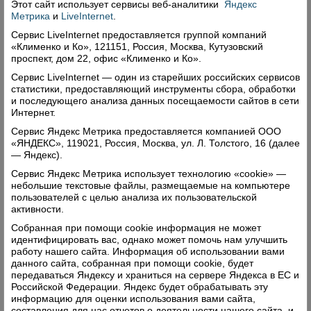
рублей. Переработчики активно закупали
Этот сайт использует сервисы
веб-аналитики
Яндекс
Метрика
и
LiveInternet
.
«кругляк», увеличивали объемы производства,
Сервис LiveInternet предоставляется группой компаний
создавали запасы сырья на межсезонье. В целом
«Клименко и Ко», 121151, Россия, Москва, Кутузовский
по региону были заготовлены рекордные 17,7
проспект, дом 22, офис «Клименко и Ко».
миллиона кубометров древесины. Нарасхват
Сервис LiveInternet — один из старейших российских сервисов
шли и верховажские «хвоя» и «листва».
статистики, предоставляющий инструменты сбора, обработки
и последующего анализа данных посещаемости сайтов в сети
Освоение расчетной лесосеки по местному
Интернет.
лесфонду тогда превысило 85 процентов. В
Сервис Яндекс Метрика предоставляется компанией ООО
следующем году тенденция к росту объемов
«ЯНДЕКС», 119021, Россия, Москва, ул. Л. Толстого, 16 (далее
— Яндекс).
заготовки древесины верховажскими
Сервис Яндекс Метрика использует технологию «cookie» —
арендаторами продолжилась.
небольшие текстовые файлы, размещаемые на компьютере
пользователей с целью анализа их пользовательской
Даже несмотря на то, что уже в начале 2019-го
активности.
крупнейшие мировые производители объявили
Собранная при помощи cookie информация не может
о снижении цен на свою продукцию в среднем
идентифицировать вас, однако может помочь нам улучшить
на 10-15 процентов. Это потянуло за собой весь
работу нашего сайта. Информация об использовании вами
данного сайта, собранная при помощи cookie, будет
рынок лесоматериалов, подешевели древесина и
передаваться Яндексу и храниться на сервере Яндекса в ЕС и
целлюлоза. Склады производителей целлюлозы
Российской Федерации. Яндекс будет обрабатывать эту
информацию для оценки использования вами сайта,
и бумаги в Швеции и Финляндии оказались
составления для нас отчетов о деятельности нашего сайта, и