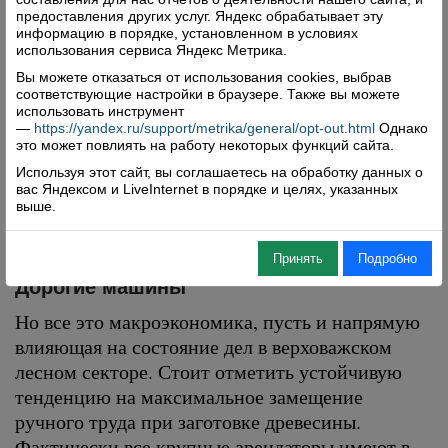
затоварены балансами из России. С того
предоставления других услуг. Яндекс обрабатывает эту
информацию в порядке, установленном в условиях
времени, по мнению аналитиков группы
использования сервиса Яндекс Метрика.
компаний «Вологодские лесопромышленники»,
Вы можете отказаться от использования cookies, выбрав
ситуация существенно не изменилась. Пусть и
соответствующие настройки в браузере. Также вы можете
использовать инструмент
удалось как минимум стабилизировать цены. В
—
https://yandex.ru/support/metrika/general/opt-out.html
Однако
долгосрочной перспективе эксперты
это может повлиять на работу некоторых функций сайта.
рассчитывают возвращения пусть не к
Используя этот сайт, вы соглашаетесь на обработку данных о
значениям 2018 года, то хотя бы – первого
вас Яндексом и LiveInternet в порядке и целях, указанных
выше.
квартала 2019-го.
Принять
Подробно
Дорогие машины
Но все это макроэкономика, пусть и напрямую
влияющая на состояние дел в верховажском
лесном секторе. Стоит отметить устойчивую
тенденцию на максимальное замещение
ручного труда при заготовке древесины.
Фактически все крупные арендаторы имеют в