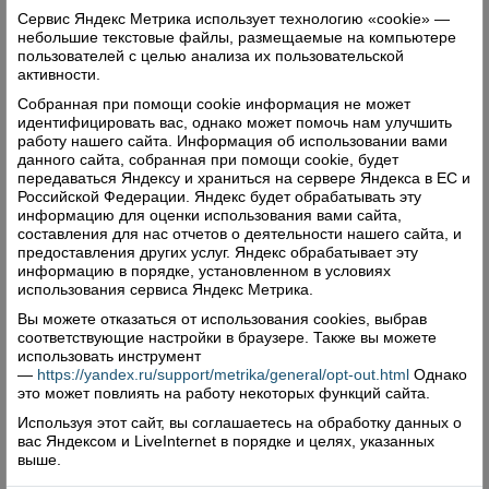
гости посмотрели новую постановку этого
Сервис Яндекс Метрика использует технологию «cookie» —
небольшие текстовые файлы, размещаемые на компьютере
сезона – спектакль «Посадская история.
пользователей с целью анализа их пользовательской
Продолжение».
активности.
Собранная при помощи cookie информация не может
Ульяна Пивоварова. Фото автора
идентифицировать вас, однако может помочь нам улучшить
работу нашего сайта. Информация об использовании вами
данного сайта, собранная при помощи cookie, будет
передаваться Яндексу и храниться на сервере Яндекса в ЕС и
Читайте также:
Российской Федерации. Яндекс будет обрабатывать эту
информацию для оценки использования вами сайта,
Первый визит владыки Игнатия
составления для нас отчетов о деятельности нашего сайта, и
предоставления других услуг. Яндекс обрабатывает эту
С помощью Божией и людской. В
информацию в порядке, установленном в условиях
Липецком поселении продолжается
использования сервиса Яндекс Метрика.
восстановление церковной святыни
Вы можете отказаться от использования cookies, выбрав
соответствующие настройки в браузере. Также вы можете
Во имя Пресвятой Богородицы.
использовать инструмент
Корреспондент "ВВ" принял участие в
—
https://yandex.ru/support/metrika/general/opt-out.html
Однако
уникальном крестном ходу
это может повлиять на работу некоторых функций сайта.
Используя этот сайт, вы соглашаетесь на обработку данных о
Поделиться
вас Яндексом и LiveInternet в порядке и целях, указанных
выше.
Комментарии (0)