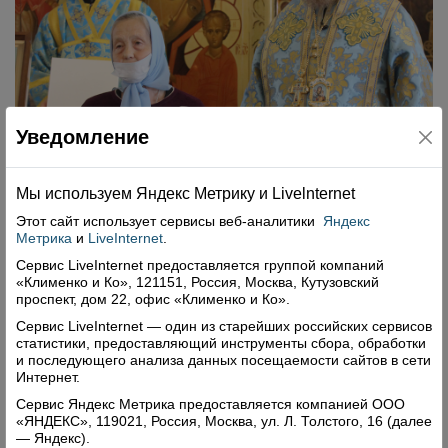
Уведомление
Мы используем Яндекс Метрику и Livelnternet
Этот сайт использует сервисы
веб-аналитики
Яндекс
Метрика
и
LiveInternet
.
Сервис LiveInternet предоставляется группой компаний
Галина Николаевна Кулешева награждена
«Клименко и Ко», 121151, Россия, Москва, Кутузовский
проспект, дом 22, офис «Клименко и Ко».
медалью преподобного Кирилла Белозерского III
степени
Сервис LiveInternet — один из старейших российских сервисов
статистики, предоставляющий инструменты сбора, обработки
и последующего анализа данных посещаемости сайтов в сети
Завершился день пребывания в Верховажье для
Интернет.
митрополита Саввы и всех, кто сопровождал его
Сервис Яндекс Метрика предоставляется компанией ООО
на богослужении и в поездке, посещением
«ЯНДЕКС», 119021, Россия, Москва, ул. Л. Толстого, 16 (далее
камерного православного театра при ЦТНК, где
— Яндекс).