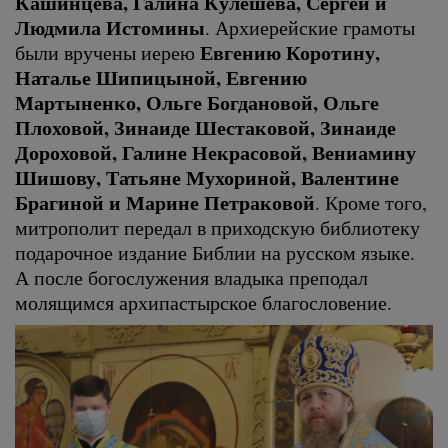
Кашинцева, Галина Кулешева, Сергей и
Людмила Истомины
. Архиерейские грамоты
Евгению Коротину,
были вручены иерею
Наталье Шипицыной, Евгению
Мартыненко, Ольге Богдановой, Ольге
Плоховой, Зинаиде Шестаковой, Зинаиде
Дороховой, Галине Некрасовой, Вениамину
Шишову, Татьяне Мухориной, Валентине
Брагиной и Марине Петраковой
. Кроме того,
митрополит передал в приходскую библиотеку
подарочное издание Библии на русском языке.
А после богослужения владыка преподал
молящимся архипастырское благословение.