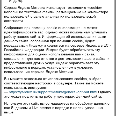
— Яндекс).
споров между участниками образовательного
процесса, комиссия по медиации, классное
Сервис Яндекс Метрика использует технологию «cookie» —
небольшие текстовые файлы, размещаемые на компьютере
собрание, общее собрание трудового
пользователей с целью анализа их пользовательской
коллектива.
активности.
Собранная при помощи cookie информация не может
идентифицировать вас, однако может помочь нам улучшить
работу нашего сайта. Информация об использовании вами
Материально-техническая база
данного сайта, собранная при помощи cookie, будет
передаваться Яндексу и храниться на сервере Яндекса в ЕС и
школы в цифрах
Российской Федерации. Яндекс будет обрабатывать эту
информацию для оценки использования вами сайта,
шесть
–
зданий – учебных корпусов.
составления для нас отчетов о деятельности нашего сайта, и
предоставления других услуг. Яндекс обрабатывает эту
30
–
учебных кабинетов общей площадью 1800
информацию в порядке, установленном в условиях
использования сервиса Яндекс Метрика.
квадратных метров.
Вы можете отказаться от использования cookies, выбрав
19362
–
экз. – книжный фонд библиотеки, в том
соответствующие настройки в браузере. Также вы можете
использовать инструмент
4146
числе учебников
экз., но не хватает новых
—
https://yandex.ru/support/metrika/general/opt-out.html
Однако
научных и методических изданий,
это может повлиять на работу некоторых функций сайта.
художественной литературы. С 2018 года
Используя этот сайт, вы соглашаетесь на обработку данных о
появилась возможность пользоваться
вас Яндексом и LiveInternet в порядке и целях, указанных
выше.
обучающимся, учителям, работникам школы,