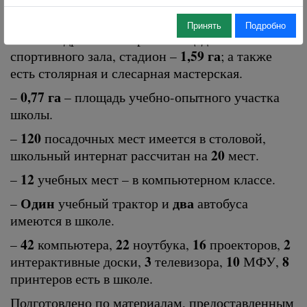
родителям электронной библиотекой ЛитРес.
Принять
Подробно
322
–
квадратных метра – площадь школьного
1,59 га
спортивного зала, стадион –
; а также
есть столярная и слесарная мастерская.
0,77 га
–
– площадь учебно-опытного участка
школы.
120
–
посадочных мест имеется в столовой,
20
школьный интернат рассчитан на
мест.
12
–
учебных мест – в компьютерном классе.
Один
два
–
учебный трактор и
автобуса
имеются в школе.
42
22
16
2
–
компьютера,
ноутбука,
проекторов,
3
10
8
интерактивные доски,
телевизора,
МФУ,
принтеров есть в школе.
Подготовлено по материалам, предоставленным