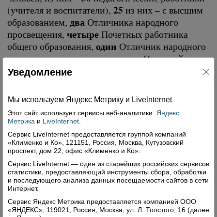
25
(учителя и воспитатели),
из них – с высшим
два
образованием,
Отличника народного
четыре
просвещения,
Почетных работника
один
общего образования,
Отличник народного
пять
просвещения,
награждены Почетной
грамотой министерства образования. Имеют
Уведомление
13
9
высшую категорию
человек, первую –
13
человек,
учителей – выпускники
Мы используем Яндекс Метрику и Livelnternet
Чушевицкой средней школы.
Этот сайт использует сервисы
веб-аналитики
Яндекс
Метрика
и
LiveInternet
.
Высшим органом самоуправления школы
является Конференция педагогов, учащихся и
Сервис LiveInternet предоставляется группой компаний
«Клименко и Ко», 121151, Россия, Москва, Кутузовский
родителей. В структуру самоуправления школы
проспект, дом 22, офис «Клименко и Ко».
входят Совет школы, родительский комитет
Сервис LiveInternet — один из старейших российских сервисов
школы и класса, педагогический совет,
статистики, предоставляющий инструменты сбора, обработки
и последующего анализа данных посещаемости сайтов в сети
методический совет с методическими
Интернет.
объединениями и творческими группами, совет
Сервис Яндекс Метрика предоставляется компанией ООО
дела школы, комиссия по урегулированию
«ЯНДЕКС», 119021, Россия, Москва, ул. Л. Толстого, 16 (далее