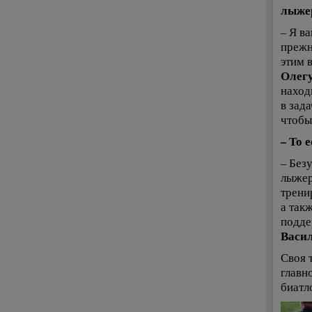
лыжер
– Я ва
прежн
этим 
Олег
наход
в зад
чтобы
– То 
– Без
лыжер
трени
а так
подде
Васи
Своя 
главн
биатл