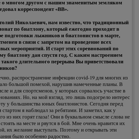
 о многом другом с нашим знаменитым земляком
едовал корреспондент «ВВ».
толий Николаевич, нам известно, что традиционный
онат по биатлону, который ежегодно проходит в
е подготовки лыжников и биатлонистов в марте,
тменен в связи с запретом на проведение всех
вых мероприятий. И старт этих соревнований по
му биатлону дан спустя год. С каким настроением
 такого длительного перерыва Вы приветствовали
тников?
ечно, распространение инфекции соvid-19 для многих из
тало большой помехой, нарушив намеченные планы. В
исле и для спортсменов, у которых сорвалось участие в
нованиях. Но, на мой взгляд, это лишь подогрело интерес
рту у большинства юных биатлонистов. Сегодня перед
 стартом я наблюдал за ребятами. И заметил, как у
го из них горят глаза! Они в буквальном смысле слова не
 стоять на месте и рвутся в бой. Мне очень нравится их
ой, их желание выступать. Поэтому и открывать эти
зания было особенно радостно.