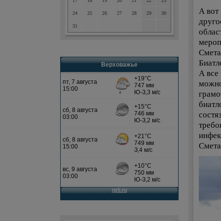
17
18
19
20
21
22
23
А вот 
24
25
26
27
28
29
30
друго
31
облас
мероп
Смета
Биатл
Верховажье
А все
можно
грамо
биатл
состя
требо
инфек
Смета