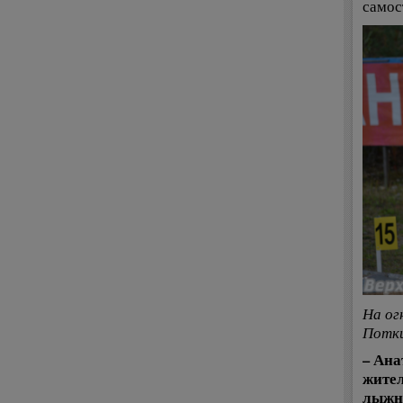
самос
На ог
Потк
– Ана
жител
лыжни