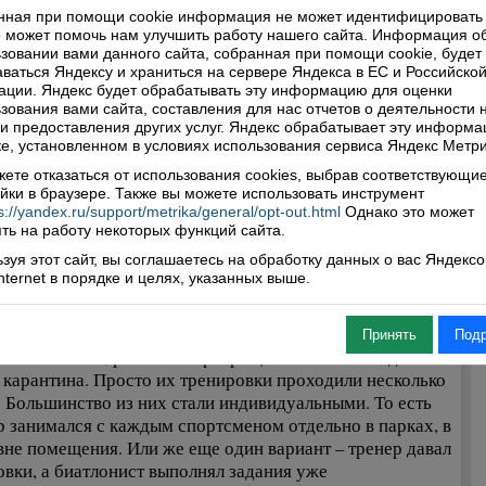
ивных мероприятий не сняты до сих пор. По этой же
нная при помощи cookie информация не может идентифицировать 
 может помочь нам улучшить работу нашего сайта. Информация о
не к нам не смогло приехать 45 участников из
зовании вами данного сайта, собранная при помощи cookie, будет
гельской области. По-моему, это не совсем обдуманное
ваться Яндексу и храниться на сервере Яндекса в ЕС и Российско
ие. Полный запрет на проведение и участие в сезонных
ции. Яндекс будет обрабатывать эту информацию для оценки
нованиях может обернуться непоправимыми
зования вами сайта, составления для нас отчетов о деятельности 
 и предоставления других услуг. Яндекс обрабатывает эту информа
дствиями. Это, к примеру, потеря интереса к спорту. Или
е, установленном в условиях использования сервиса Яндекс Метри
уже – потеря обязательных навыков у спортсменов. К
ью, наше областное руководство это понимает. И
ете отказаться от использования cookies, выбрав соответствующи
йки в браузере. Также вы можете использовать инструмент
ние осенние состязания проходят в прежнем формате.
s://yandex.ru/support/metrika/general/opt-out.html
Однако это может
ишки с удовольствием и азартом выходят на старт.
ть на работу некоторых функций сайта.
и спортивные центры были закрыты, то как все это
зуя этот сайт, вы соглашаетесь на обработку данных о вас Яндекс
 занимались спортсмены? Ведь перенести
Internet в порядке и целях, указанных выше.
ровки, как учебные занятия в школе, в онлайн-
 невозможно.
Принять
Под
колько я знаю, ребята не прекращали заниматься даже во
 карантина. Просто их тренировки проходили несколько
. Большинство из них стали индивидуальными. То есть
р занимался с каждым спортсменом отдельно в парках, в
 вне помещения. Или же еще один вариант – тренер давал
овки, а биатлонист выполнял задания уже