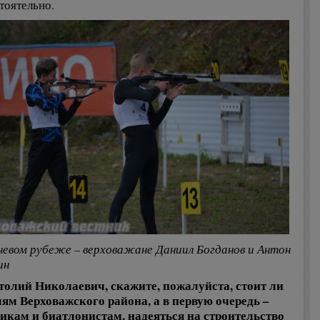
тоятельно.
невом рубеже – верховажане Даниил Богданов и Антон
ин
толий Николаевич, скажите, пожалуйста, стоит ли
ям Верховажского района, а в первую очередь –
кам и биатлонистам, надеяться на строительство