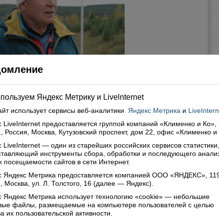
домление
пользуем Яндекс Метрику и Livelnternet
айт использует сервисы
веб-аналитики
Яндекс Метрика
и
LiveIntern
 LiveInternet предоставляется группой компаний «Клименко и Ко»,
, Россия, Москва, Кутузовский проспект, дом 22, офис «Клименко и
 LiveInternet — один из старейших российских сервисов статистики
ставляющий инструменты сбора, обработки и последующего анали
 посещаемости сайтов в сети Интернет.
лий Николаевич Алябьев
с Яндекс Метрика предоставляется компанией ООО «ЯНДЕКС», 11
но ли сказать, что пандемия парализовала большую
, Москва, ул. Л. Толстого, 16 (далее — Яндекс).
 социальных сфер, в том числе и спорт? И чем это
 Яндекс Метрика использует технологию «cookie» — небольшие
 грозить спортсменам?
овые файлы, размещаемые на компьютере пользователей с целью
а их пользовательской активности.
екоторых регионах ограничения на проведение