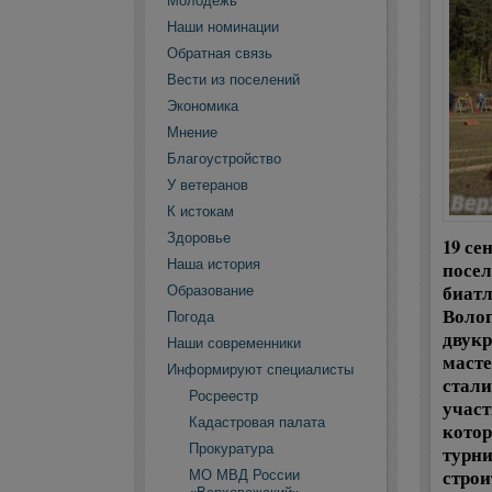
Молодежь
Наши номинации
Обратная связь
Вести из поселений
Экономика
Мнение
Благоустройство
У ветеранов
К истокам
Здоровье
19 се
Наша история
посел
биатл
Образование
Волог
Погода
двукр
Наши современники
масте
Информируют специалисты
стали
Росреестр
участ
Кадастровая палата
котор
Прокуратура
турни
строи
МО МВД России