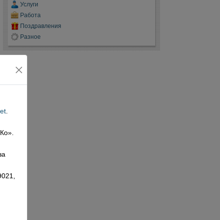
Услуги
Работа
Поздравления
Разное
et
.
 Ко».
,
за
9021,