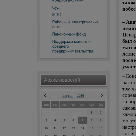
«Верховажский»
также
Суд
побес
МЧС
– Ана
Районные электрические
сети
чемпи
Центр
Пенсионный фонд
был о
Поддержка малого и
массо
среднего
предпринимательства
летне
после
учас
– Кон
Архив новостей
нас с
том ч
сорев
август
2026
к спо
пон
втр
срд
чет
пят
суб
вск
самым
каждо
1
2
могут
3
4
5
6
7
8
9
настр
10
11
12
13
14
15
16
состя