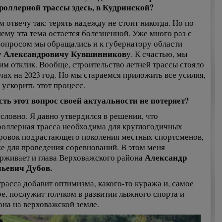
оллерной трассы здесь, в Кудринской?
м отвечу так: терять надежду не стоит никогда. Но по-
ему эта тема остается болезненной. Уже много раз с
вопросом мы обращались и к губернатору области
у Александровичу Кувшинников
у. К счастью, мы
им отклик. Вообще, строительство летней трассы стояло
ачах на 2023 год. Но мы стараемся приложить все усилия,
 ускорить этот процесс.
есть этот вопрос своей актуальности не потеряет?
условно. Я давно утвердился в решении, что
оллерная трасса необходима для круглогодичных
ровок подрастающего поколения местных спортсменов,
же для проведения соревнований. В этом меня
Александр
рживает и глава Верховажского района
льевич Дубов.
трасса добавит оптимизма, какого-то куража и, самое
ое, послужит толчком в развитии лыжного спорта и
она на верховажской земле.