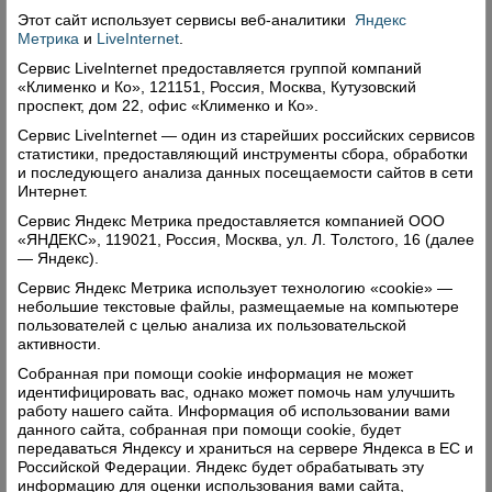
Этот сайт использует сервисы
веб-аналитики
Яндекс
Метрика
и
LiveInternet
.
Сервис LiveInternet предоставляется группой компаний
«Клименко и Ко», 121151, Россия, Москва, Кутузовский
проспект, дом 22, офис «Клименко и Ко».
Сервис LiveInternet — один из старейших российских сервисов
статистики, предоставляющий инструменты сбора, обработки
и последующего анализа данных посещаемости сайтов в сети
Интернет.
Сервис Яндекс Метрика предоставляется компанией ООО
«ЯНДЕКС», 119021, Россия, Москва, ул. Л. Толстого, 16 (далее
— Яндекс).
Сервис Яндекс Метрика использует технологию «cookie» —
небольшие текстовые файлы, размещаемые на компьютере
Всё в твоих руках
пользователей с целью анализа их пользовательской
активности.
17.09.2014 в
Молодежь
Собранная при помощи cookie информация не может
Сегодняшние интернет, телевидение и другие
идентифицировать вас, однако может помочь нам улучшить
средства массовой информации пестрят
работу нашего сайта. Информация об использовании вами
объявлениями об отдыхе в любой точке земного
данного сайта, собранная при помощи cookie, будет
шара. Острова с экзотическими названиями и
передаваться Яндексу и храниться на сервере Яндекса в ЕС и
самые красивые уголки нашей страны и планеты
Российской Федерации. Яндекс будет обрабатывать эту
информацию для оценки использования вами сайта,
«зазывают к себе» чудесными видами и