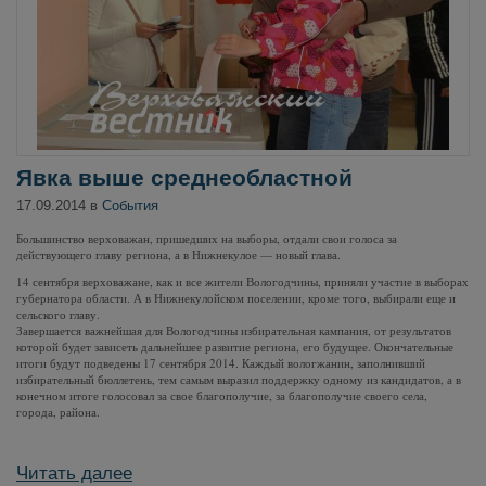
Явка выше среднеобластной
17.09.2014 в
События
Большинство верховажан, пришедших на выборы, отдали свои голоса за
действующего главу региона, а в Нижнекулое — новый глава.
14 сентября верховажане, как и все жители Вологодчины, приняли участие в выборах
губернатора области. А в Нижнекулойском поселении, кроме того, выбирали еще и
сельского главу.
Завершается важнейшая для Вологодчины избирательная кампания, от результатов
которой будет зависеть дальнейшее развитие региона, его будущее. Окончательные
итоги будут подведены 17 сентября 2014. Каждый вологжанин, заполнивший
избирательный бюллетень, тем самым выразил поддержку одному из кандидатов, а в
конечном итоге голосовал за свое благополучие, за благополучие своего села,
города, района.
Читать далее