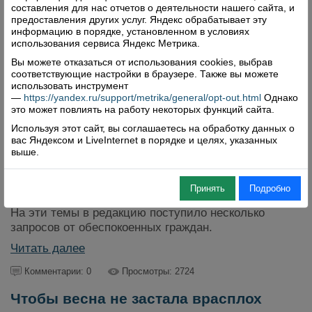
составления для нас отчетов о деятельности нашего сайта, и
панорамами. Стоит только заплатить, и, как
предоставления других услуг. Яндекс обрабатывает эту
говорится – любой каприз за ваши деньги. Но как
информацию в порядке, установленном в условиях
быть, если «финансы поют романсы», а сердце
использования сервиса Яндекс Метрика.
рвется в путь и посмотреть мир хочется? Неужели о
Вы можете отказаться от использования cookies, выбрав
путешествии остается только мечтать? Мечтать –
соответствующие настройки в браузере. Также вы можете
использовать инструмент
обязательно. А еще … становиться волонтером.
—
https://yandex.ru/support/metrika/general/opt-out.html
Однако
Читать далее
это может повлиять на работу некоторых функций сайта.
Используя этот сайт, вы соглашаетесь на обработку данных о
Комментарии: 0
Просмотры: 2745
вас Яндексом и LiveInternet в порядке и целях, указанных
выше.
Об асфальте на Гагарина и новом
доме на Кошеве
Принять
Подробно
17.09.2014 в
Обратная связь
На эти темы в редакцию поступило несколько
запросов от обеспокоенных граждан.
Читать далее
Комментарии: 0
Просмотры: 2724
Чтобы весна не застала врасплох