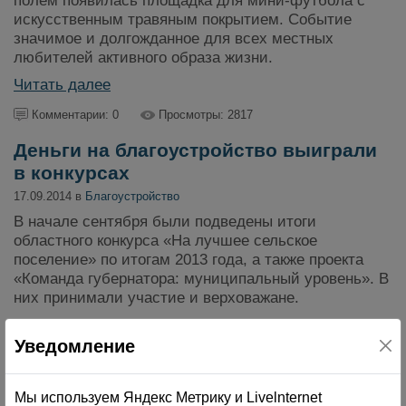
полем появилась площадка для мини-футбола с
искусственным травяным покрытием. Событие
значимое и долгожданное для всех местных
любителей активного образа жизни.
Читать далее
Комментарии: 0
Просмотры: 2817
Деньги на благоустройство выиграли
в конкурсах
17.09.2014 в
Благоустройство
В начале сентября были подведены итоги
областного конкурса «На лучшее сельское
поселение» по итогам 2013 года, а также проекта
«Команда губернатора: муниципальный уровень». В
них принимали участие и верховажане.
Читать далее
Уведомление
Комментарии: 0
Просмотры: 2589
Мы используем Яндекс Метрику и Livelnternet