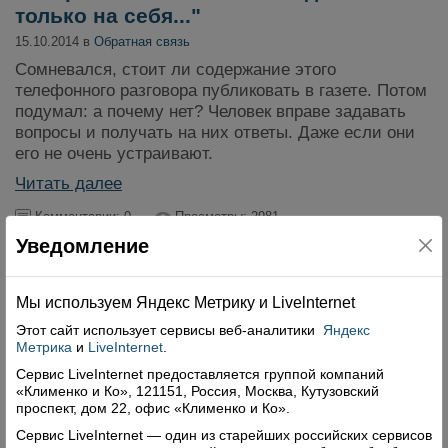
только на себя..."
15.10.2014 в
Обратная связь
Сомневался, стоит ли содержание этого
телефонного разговора публиковать в газете. Потом
подумал: а почему нет? Человек вправе задавать
вопросы и получать на них ответы. Даже если они
его не очень устраивают.
Читать далее
Комментарии: 0
Просмотры: 2981
Уведомление
Мы используем Яндекс Метрику и Livelnternet
Этот сайт использует сервисы
веб-аналитики
Яндекс
Метрика
и
LiveInternet
.
Сервис LiveInternet предоставляется группой компаний
«Клименко и Ко», 121151, Россия, Москва, Кутузовский
проспект, дом 22, офис «Клименко и Ко».
Сервис LiveInternet — один из старейших российских сервисов