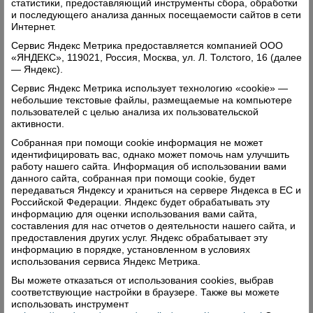
статистики, предоставляющий инструменты сбора, обработки
и последующего анализа данных посещаемости сайтов в сети
Интернет.
Сервис Яндекс Метрика предоставляется компанией ООО
«ЯНДЕКС», 119021, Россия, Москва, ул. Л. Толстого, 16 (далее
— Яндекс).
"Легкий старт"
Сервис Яндекс Метрика использует технологию «cookie» —
15.10.2014 в
Спорт
небольшие текстовые файлы, размещаемые на компьютере
пользователей с целью анализа их пользовательской
На паркете вологодского СКК «Спектр» в конце
активности.
сентября показали себя не только опытные танцоры
Собранная при помощи cookie информация не может
«Комильфо», но и юное поколение коллектива, для
идентифицировать вас, однако может помочь нам улучшить
которого это первые соревнования на выезде.
работу нашего сайта. Информация об использовании вами
данного сайта, собранная при помощи cookie, будет
Читать далее
передаваться Яндексу и храниться на сервере Яндекса в ЕС и
Российской Федерации. Яндекс будет обрабатывать эту
Комментарии: 0
Просмотры: 2946
информацию для оценки использования вами сайта,
составления для нас отчетов о деятельности нашего сайта, и
предоставления других услуг. Яндекс обрабатывает эту
информацию в порядке, установленном в условиях
использования сервиса Яндекс Метрика.
Свежий номер
Вы можете отказаться от использования cookies, выбрав
соответствующие настройки в браузере. Также вы можете
использовать инструмент