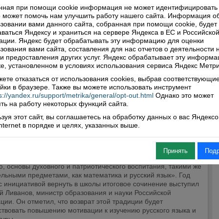
нная при помощи cookie информация не может идентифицировать 
 может помочь нам улучшить работу нашего сайта. Информация о
зовании вами данного сайта, собранная при помощи cookie, будет
ваться Яндексу и храниться на сервере Яндекса в ЕС и Российско
ции. Яндекс будет обрабатывать эту информацию для оценки
зования вами сайта, составления для нас отчетов о деятельности 
 и предоставления других услуг. Яндекс обрабатывает эту информа
е, установленном в условиях использования сервиса Яндекс Метри
ете отказаться от использования cookies, выбрав соответствующи
йки в браузере. Также вы можете использовать инструмент
 оно — это старое новое сочинение?
s://yandex.ru/support/metrika/general/opt-out.html
Однако это может
4 в
Молодежь
ть на работу некоторых функций сайта.
ое сочинение на выпускных экзаменах в средних школах было
зуя этот сайт, вы соглашаетесь на обработку данных о вас Яндекс
о в 2009 году в связи с введением ЕГЭ. Позже вопрос о его
Internet в порядке и целях, указанных выше.
щении неоднократно поднимался чиновниками, экспертами,
вателями и деятелями культуры. В декабре 2012 года к
нту обратился Александр Шолохов, внук известного писателя,
Принять
Под
 попросил главу государства «...сделать литературу и
, основы духовного и патриотического воспитания, такими же
льными предметами, как математика и русский язык». Год
с инициативой вернуть в школы итоговое сочинение выступил
й Ливанов, министр образования и науки Российской
ии. Он отметил, что возврат этой традиции будет
ствовать повышению мотивации к изучению русского языка и