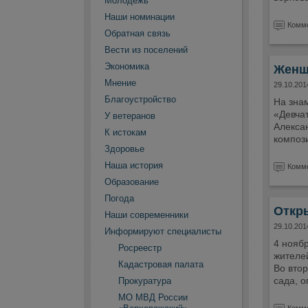
Молодежь
Наши номинации
Комме
Обратная связь
Вести из поселений
Экономика
Женщ
Мнение
29.10.201
Благоустройство
На зна
«Девчат
У ветеранов
Алекса
К истокам
компози
Здоровье
Наша история
Комме
Образование
Погода
Откр
Наши современники
29.10.201
Информируют специалисты
4 ноябр
Росреестр
жителей
Кадастровая палата
Во вто
сада, о
Прокуратура
МО МВД России