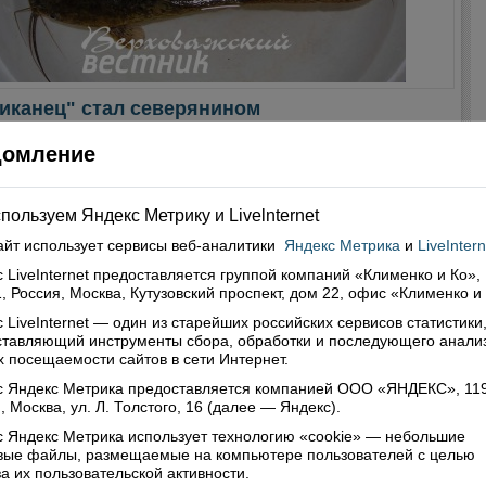
иканец" стал северянином
4 в
Мнение
домление
не по-прежнему остается немало экономических ниш, которые
ным причинам не торопится занимать местный бизнес. И не
в сфере услуг, но и в производстве реальной продукции. А ведь
пользуем Яндекс Метрику и Livelnternet
асть деятельности сейчас как никогда актуальна в связи с
ием обоюдных торговых санкций. Зато пример деловой
айт использует сервисы
веб-аналитики
Яндекс Метрика
и
LiveIntern
ости и хватки демонстрируют тотемские предприниматели. Чем
 LiveInternet предоставляется группой компаний «Клименко и Ко»,
аши?
, Россия, Москва, Кутузовский проспект, дом 22, офис «Клименко и
Читать далее
 LiveInternet — один из старейших российских сервисов статистики
нтарии: 0
Просмотры: 3913
ставляющий инструменты сбора, обработки и последующего анали
 посещаемости сайтов в сети Интернет.
с Яндекс Метрика предоставляется компанией ООО «ЯНДЕКС», 11
, Москва, ул. Л. Толстого, 16 (далее — Яндекс).
 Яндекс Метрика использует технологию «cookie» — небольшие
овые файлы, размещаемые на компьютере пользователей с целью
а их пользовательской активности.