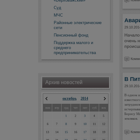
«Верховажский»
Комме
Суд
МЧС
Авар
Районные электрические
сети
29.10.201
Начало
Пенсионный фонд
очень 
Поддержка малого и
происше
среднего
предпринимательства
Комме
В Пит
Архив новостей
29.10.201
В одном и
октябрь
2014
известног
затруднил
пон
втр
срд
чет
пят
суб
вск
исчерпыва
Борису Ми
1
2
3
4
5
земляков.
6
7
8
9
10
11
12
Комме
13
14
15
16
17
18
19