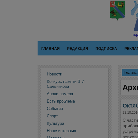
ГЛАВНАЯ
РЕДАКЦИЯ
ПОДПИСКА
РЕКЛА
Главна
Новости
Конкурс памяти В.И.
Арх
Сальникова
Анонс номера
Есть проблема
Октя
События
29.10.201
Спорт
С част
Культура
прибави
Наше интервью
устреми
верхов