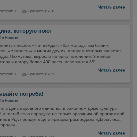
Читать далее
нтарии: 0
Просмотры: 2611
ина, которую поют
4 в
Новости
менитых песнях «На- дежда», «Как молоды мы были»,
а», «Нежность» и многих других, автором которых является
ндра Пахмутова, выросло не одно поколение. 9 ноября
тору и автору более 400 песен исполнится 85!
Читать далее
нтарии: 0
Просмотры: 2855
ывайте погреба!
4 в
Новости
я, в День народного единства, в районном Доме культуры
 и гостей села порадуют не только праздничной программой.
рник в РДК пройдёт ещё и ярмарка-распродажа «Дары леса,
города».
Читать далее