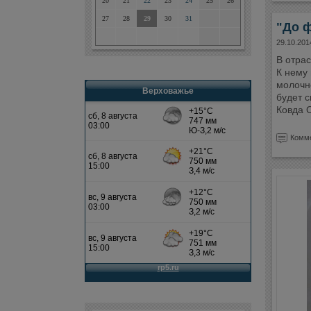
20
21
22
23
24
25
26
27
28
29
30
31
"До ф
29.10.201
В отрас
К нему
молочн
Верховажье
будет с
Ковда 
Комме