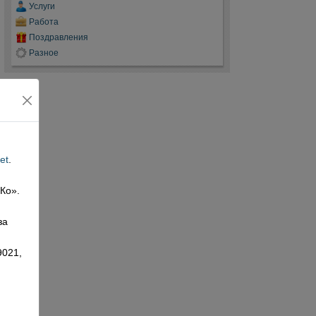
Услуги
Работа
Поздравления
Разное
et
.
 Ко».
,
за
9021,