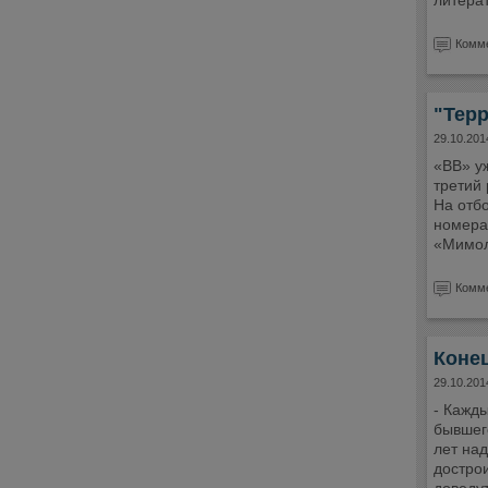
литера
Комме
"Терр
29.10.201
«ВВ» у
третий
На отб
номера
«Мимол
Комме
Коне
29.10.201
- Кажд
бывшег
лет над
дострои