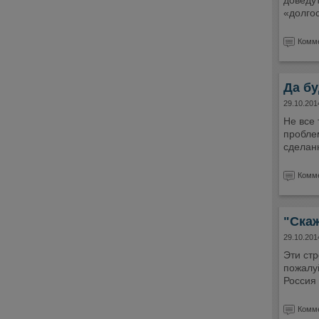
доведут
«долго
Комме
Да бу
29.10.201
Не все
пробле
сделанн
Комме
"Скаж
29.10.201
Эти ст
пожалу
Россия 
Комме