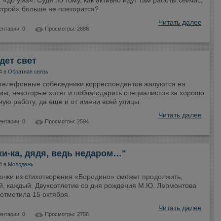
 «до ума». Судя по тому, как активно идут там работы сейчас,
строй» больше не повторится?
Читать далее
нтарии: 0
Просмотры: 2688
дет свет
4 в
Обратная связь
 телефонные собеседники корреспондентов жалуются на
мы, некоторые хотят и поблагодарить специалистов за хорошо
ую работу, да еще и от имени всей улицы.
Читать далее
нтарии: 0
Просмотры: 2594
и-ка, дядя, ведь недаром…"
4 в
Молодежь
рочки из стихотворения «Бородино» сможет продолжить,
й, каждый. Двухсотлетие со дня рождения М.Ю. Лермонтова
отметила 15 октября.
Читать далее
нтарии: 0
Просмотры: 2756