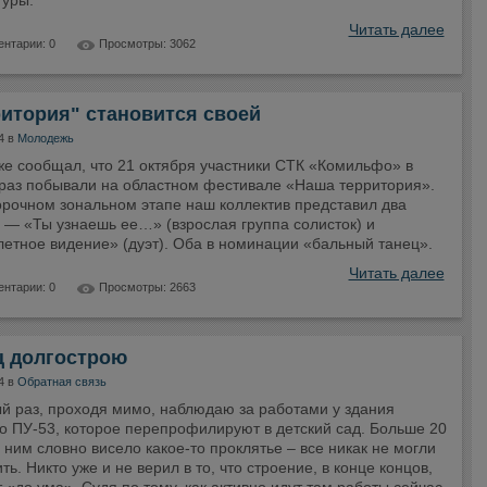
туры.
Читать далее
нтарии: 0
Просмотры: 3062
итория" становится своей
4 в
Молодежь
же сообщал, что 21 октября участники СТК «Комильфо» в
 раз побывали на областном фестивале «Наша территория».
орочном зональном этапе наш коллектив представил два
 — «Ты узнаешь ее…» (взрослая группа солисток) и
етное видение» (дуэт). Оба в номинации «бальный танец».
Читать далее
нтарии: 0
Просмотры: 2663
ц долгострою
4 в
Обратная связь
ый раз, проходя мимо, наблюдаю за работами у здания
о ПУ-53, которое перепрофилируют в детский сад. Больше 20
 ним словно висело какое-то проклятье – все никак не могли
ть. Никто уже и не верил в то, что строение, в конце концов,