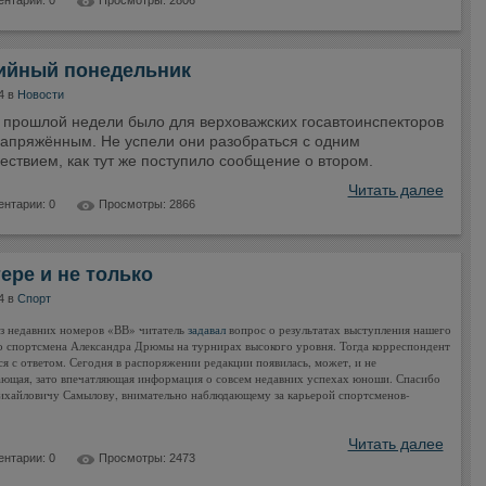
нтарии: 0
Просмотры: 2806
ийный понедельник
4 в
Новости
 прошлой недели было для верховажских госавтоинспекторов
напряжённым. Не успели они разобраться с одним
ствием, как тут же поступило сообщение о втором.
Читать далее
нтарии: 0
Просмотры: 2866
ере и не только
4 в
Спорт
з недавних номеров «ВВ» читатель
задавал
вопрос о результатах выступления нашего
о спортсмена Александра Дрюмы на турнирах высокого уровня. Тогда корреспондент
ся с ответом. Сегодня в распоряжении редакции появилась, может, и не
ющая, зато впечатляющая информация о совсем недавних успехах юноши. Спасибо
хайловичу Самылову, внимательно наблюдающему за карьерой спортсменов-
Читать далее
нтарии: 0
Просмотры: 2473