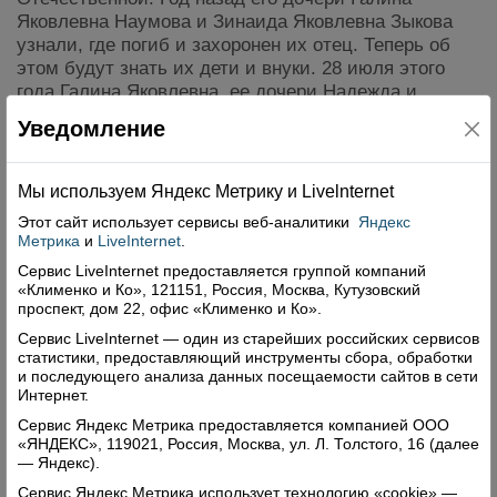
Яковлевна Наумова и Зинаида Яковлевна Зыкова
узнали, где погиб и захоронен их отец. Теперь об
этом будут знать их дети и внуки. 28 июля этого
года Галина Яковлевна, ее дочери Надежда и
Любовь и зять Михаил побывали на месте гибели и
Уведомление
захоронения Якова Прокопьевича.
Читать далее
Мы используем Яндекс Метрику и Livelnternet
Комментарии: 0
Просмотры: 3466
Этот сайт использует сервисы
веб-аналитики
Яндекс
Метрика
и
LiveInternet
.
Сервис LiveInternet предоставляется группой компаний
«Клименко и Ко», 121151, Россия, Москва, Кутузовский
проспект, дом 22, офис «Клименко и Ко».
Сервис LiveInternet — один из старейших российских сервисов
статистики, предоставляющий инструменты сбора, обработки
и последующего анализа данных посещаемости сайтов в сети
Интернет.
Сервис Яндекс Метрика предоставляется компанией ООО
«ЯНДЕКС», 119021, Россия, Москва, ул. Л. Толстого, 16 (далее
— Яндекс).
Сервис Яндекс Метрика использует технологию «cookie» —