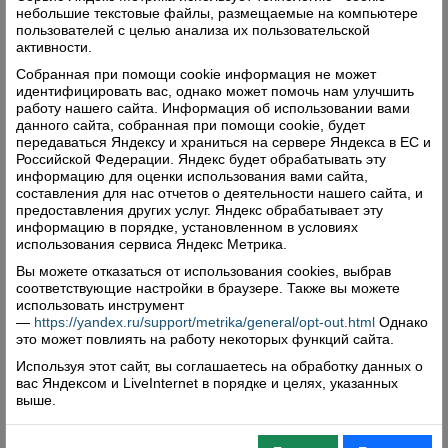
небольшие текстовые файлы, размещаемые на компьютере
пользователей с целью анализа их пользовательской
активности.
Свалка у обрыва
Собранная при помощи cookie информация не может
22.10.2014 в
Обратная связь
идентифицировать вас, однако может помочь нам улучшить
работу нашего сайта. Информация об использовании вами
И снова звонок о мусоре, о вреде экологии села и
данного сайта, собранная при помощи cookie, будет
об эстетической составляющей вопроса...
передаваться Яндексу и храниться на сервере Яндекса в ЕС и
Российской Федерации. Яндекс будет обрабатывать эту
Читать далее
информацию для оценки использования вами сайта,
составления для нас отчетов о деятельности нашего сайта, и
Комментарии: 0
Просмотры: 2916
предоставления других услуг. Яндекс обрабатывает эту
информацию в порядке, установленном в условиях
Уважительная причина
использования сервиса Яндекс Метрика.
22.10.2014 в
Обратная связь
Вы можете отказаться от использования cookies, выбрав
Очередной читатель, позвонивший в редакцию,
соответствующие настройки в браузере. Также вы можете
использовать инструмент
поинтересовался, почему в областных
—
https://yandex.ru/support/metrika/general/opt-out.html
Однако
соревнованиях по пневматическому биатлону,
это может повлиять на работу некоторых функций сайта.
которые прошли в Верховье, не участвовал
Используя этот сайт, вы соглашаетесь на обработку данных о
Александр Дрюма из Морозова? Ведь он бы
вас Яндексом и LiveInternet в порядке и целях, указанных
гарантированно принес верховажской сборной
выше.
«золото» в своей возрастной группе.
Читать далее