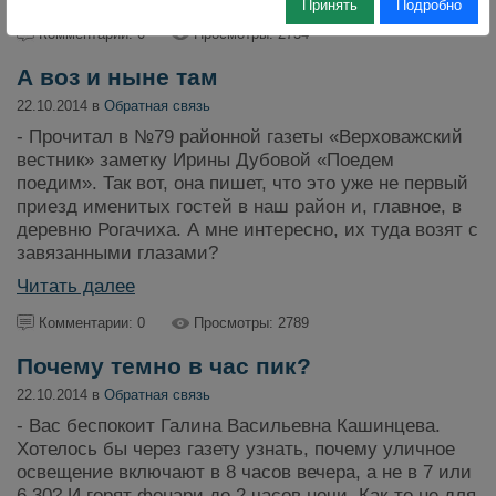
Принять
Подробно
Комментарии: 0
Просмотры: 2734
А воз и ныне там
22.10.2014 в
Обратная связь
- Прочитал в №79 районной газеты «Верховажский
вестник» заметку Ирины Дубовой «Поедем
поедим». Так вот, она пишет, что это уже не первый
приезд именитых гостей в наш район и, главное, в
деревню Рогачиха. А мне интересно, их туда возят с
завязанными глазами?
Читать далее
Комментарии: 0
Просмотры: 2789
Почему темно в час пик?
22.10.2014 в
Обратная связь
- Вас беспокоит Галина Васильевна Кашинцева.
Хотелось бы через газету узнать, почему уличное
освещение включают в 8 часов вечера, а не в 7 или
6.30? И горят фонари до 2 часов ночи. Как-то не для