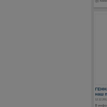
Комме
ГЕНН
наш 
12.12.201
В инфо