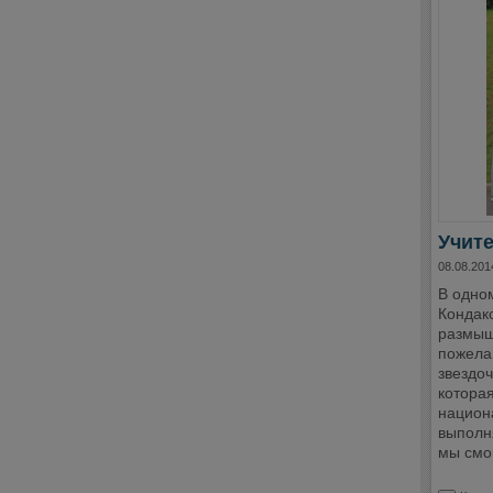
Учите
08.08.201
В одно
Кондако
размышл
пожела
звездоч
которая
национ
выполн
мы смог