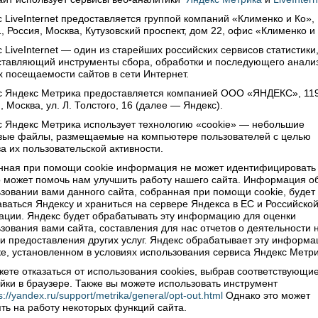
нтарии: 0
Просмотры: 3417
 LiveInternet предоставляется группой компаний «Клименко и Ко»,
, Россия, Москва, Кутузовский проспект, дом 22, офис «Клименко и
нового формата
 LiveInternet — один из старейших российских сервисов статистики
ставляющий инструменты сбора, обработки и последующего анали
4
 посещаемости сайтов в сети Интернет.
 полностью завершена замена существовавшей сети
с Яндекс Метрика предоставляется компанией ООО «ЯНДЕКС», 11
овых автоматических телефонных станций на цифровые.
, Москва, ул. Л. Толстого, 16 (далее — Яндекс).
 это было поэтапно, в течение нескольких лет. Причем, более
ны – уже в этом году. О выполненной масштабной
 Яндекс Метрика использует технологию «cookie» — небольшие
зации оборудования сельских АТС и о том, что это даст
овые файлы, размещаемые на компьютере пользователей с целью
ажанам, корреспондент «ВВ» беседует с начальником участка
а их пользовательской активности.
атации №4 Вологодского филиала ОАО «Ростелеком»
нная при помощи cookie информация не может идентифицировать 
ом Мухориным.
 может помочь нам улучшить работу нашего сайта. Информация о
Читать далее
зовании вами данного сайта, собранная при помощи cookie, будет
нтарии: 0
Просмотры: 2739
ваться Яндексу и храниться на сервере Яндекса в ЕС и Российско
ции. Яндекс будет обрабатывать эту информацию для оценки
зования вами сайта, составления для нас отчетов о деятельности 
 и предоставления других услуг. Яндекс обрабатывает эту информа
е, установленном в условиях использования сервиса Яндекс Метри
ете отказаться от использования cookies, выбрав соответствующи
йки в браузере. Также вы можете использовать инструмент
s://yandex.ru/support/metrika/general/opt-out.html
Однако это может
ть на работу некоторых функций сайта.