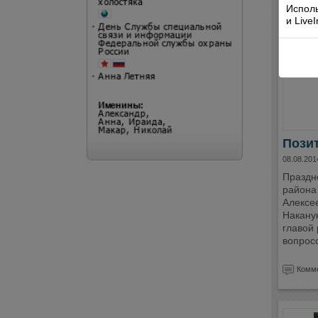
Исполь
и Live
Пози
08.08.201
Праздн
района
Алексее
Наканун
главой 
вопрос
Комме