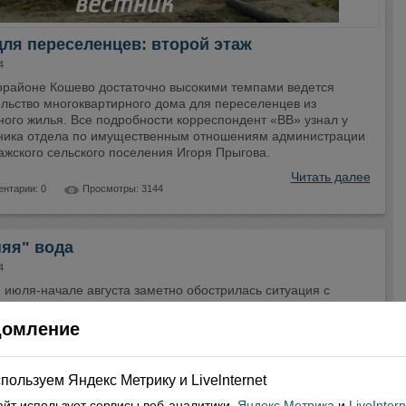
ля переселенцев: второй этаж
4
орайоне Кошево достаточно высокими темпами ведется
ельство многоквартирного дома для переселенцев из
ного жилья. Все подробности корреспондент «ВВ» узнал у
ника отдела по имущественным отношениям администрации
ажского сельского поселения Игоря Прыгова.
Читать далее
нтарии: 0
Просмотры: 3144
яя" вода
4
 июля-начале августа заметно обострилась ситуация с
абжением села Верховажья. Возникшие перебои с водой
и целый ряд жалоб в различные инстанции, в том числе и в
домление
ию. В чем причина? Корреспондент беседует с начальником
а водоснабжения МКП «Верховажская теплосеть» Алексеем
овым.
пользуем Яндекс Метрику и Livelnternet
Читать далее
айт использует сервисы
веб-аналитики
Яндекс Метрика
и
LiveIntern