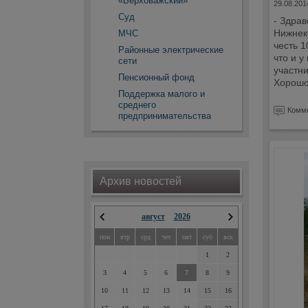
«Верховажский»
29.08.201
Суд
- Здрав
Нижнеку
МЧС
честь 
Районные электрические
что и у
сети
участни
Пенсионный фонд
Хорошо
Поддержка малого и
среднего
Комме
предпринимательства
Архив новостей
август
2026
пон
втр
срд
чет
пят
суб
вск
1
2
3
4
5
6
7
8
9
10
11
12
13
14
15
16