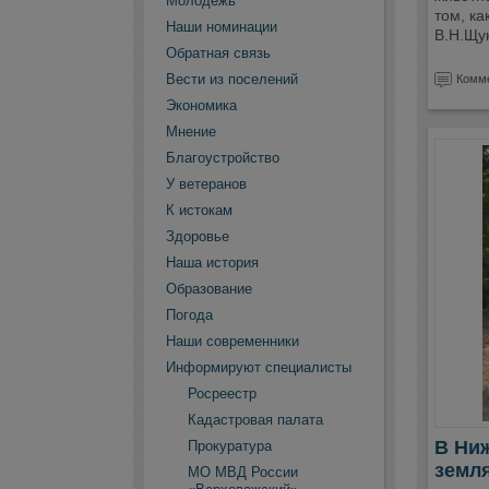
Молодежь
том, ка
Наши номинации
В.Н.Щук
Обратная связь
Вести из поселений
Комме
Экономика
Мнение
Благоустройство
У ветеранов
К истокам
Здоровье
Наша история
Образование
Погода
Наши современники
Информируют специалисты
Росреестр
Кадастровая палата
В Ниж
Прокуратура
земл
МО МВД России