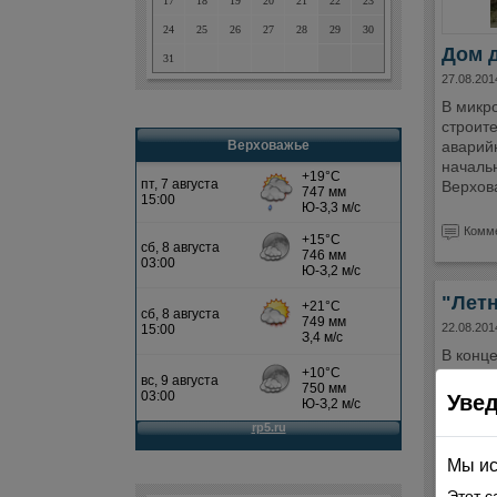
17
18
19
20
21
22
23
24
25
26
27
28
29
30
Дом д
31
27.08.201
В микр
строит
аварий
Верховажье
началь
Верхов
Комме
"Летн
22.08.201
В конце
водосн
породил
Уве
редакц
участк
Богдан
Мы ис
Этот с