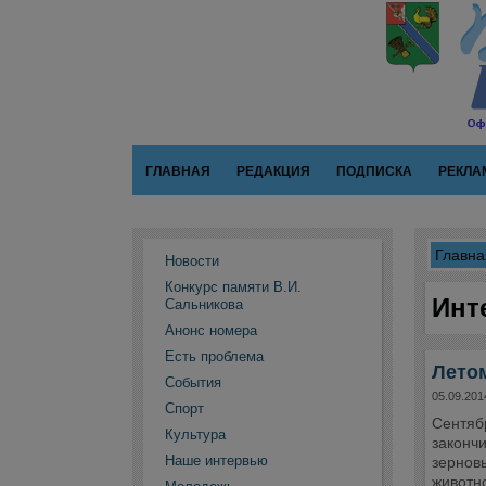
ГЛАВНАЯ
РЕДАКЦИЯ
ПОДПИСКА
РЕКЛА
Главна
Новости
Конкурс памяти В.И.
Инт
Сальникова
Анонс номера
Есть проблема
Летом
События
05.09.201
Спорт
Сентяб
Культура
закончи
Наше интервью
зерновы
животн