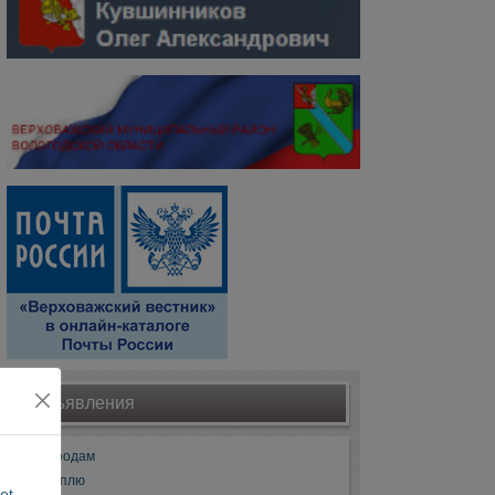
Объявления
Продам
Куплю
et
.