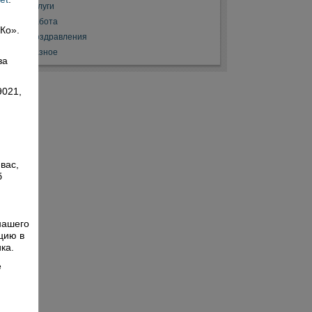
Услуги
Работа
 Ко».
Поздравления
,
Разное
за
9021,
вас,
б
й
нашего
цию в
ка.
е