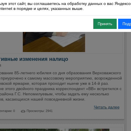
зуя этот сайт, вы соглашаетесь на обработку данных о вас Яндекс
Internet в порядке и целях, указанных выше.
Принять
Под
тивные изменения налицо
4
ование 85-летнего юбилея со дня образования Верховажского
 приурочено к самому массовому мероприятию, возрожденной
вской ярмарке, которая проходит нынче уже в 14-й раз.
е этого двойного праздника корреспондент «ВВ» встретился с
района Г.С. Непомилуевым, чтобы задать ему несколько
ов, касающихся нашей повседневной жизни.
Читать далее
нтарии: 0
Просмотры: 2941