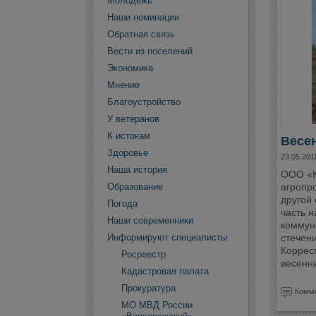
Молодежь
Наши номинации
Обратная связь
Вести из поселений
Экономика
Мнение
Благоустройство
У ветеранов
К истокам
Весе
Здоровье
23.05.201
Наша история
ООО «К
Образование
агропр
другой 
Погода
часть 
Наши современники
коммун
Информируют специалисты
стечени
Коррес
Росреестр
весенни
Кадастровая палата
Прокуратура
Комме
МО МВД России