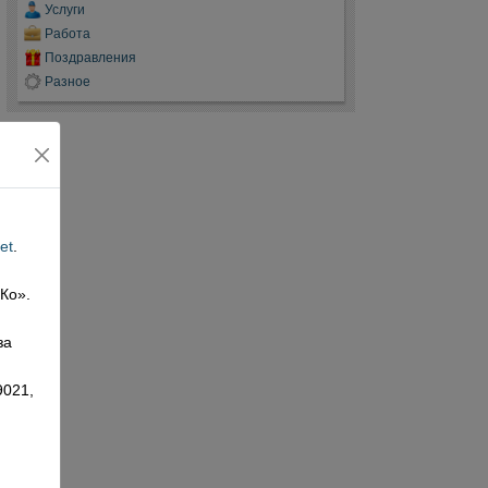
Услуги
Работа
Поздравления
Разное
et
.
 Ко».
,
за
9021,