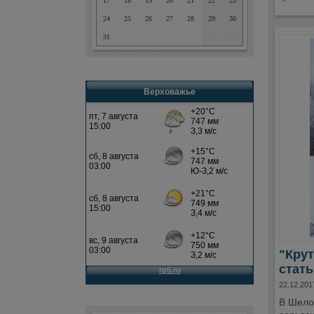
17
18
19
20
21
22
23
24
25
26
27
28
29
30
31
Верховажье
"Кру
стат
22.12.201
В Шело