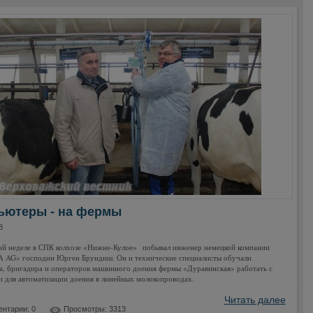
ьютеры - на фермы
8
й неделе в СПК колхозе «Нижне-Кулое» побывал инженер немецкой компании
 AG» господин Юрген Брундиш. Он и технические специалисты обучали
а, бригадира и операторов машинного доения фермы «Дуравинская» работать с
 для автоматизации доения в линейных молокопроводах.
Читать далее
нтарии: 0
Просмотры: 3313