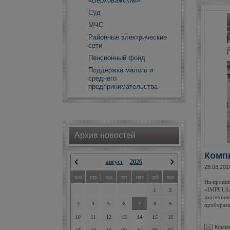
«Верховажский»
Суд
МЧС
Районные электрические
сети
Пенсионный фонд
Поддержка малого и
среднего
предпринимательства
Архив новостей
Комп
август
2026
28.03.201
пон
втр
срд
чет
пят
суб
вск
На прошло
«IMPULSA
1
2
зоотехник
приборами
3
4
5
6
7
8
9
10
11
12
13
14
15
16
Комме