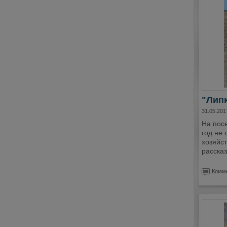
"Липк
31.05.201
На пос
год не 
хозяйс
рассказ
Комме