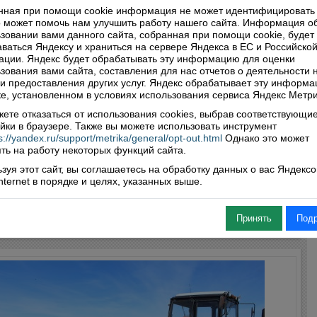
нная при помощи cookie информация не может идентифицировать 
 может помочь нам улучшить работу нашего сайта. Информация о
зовании вами данного сайта, собранная при помощи cookie, будет
ваться Яндексу и храниться на сервере Яндекса в ЕС и Российско
ции. Яндекс будет обрабатывать эту информацию для оценки
ва за урожай". Популярное выражение
зования вами сайта, составления для нас отчетов о деятельности 
ских времен оказалось актуальным для
 и предоставления других услуг. Яндекс обрабатывает эту информа
шнего года
е, установленном в условиях использования сервиса Яндекс Метри
7
ете отказаться от использования cookies, выбрав соответствующи
в каких сложных условиях проходили нынче заготовка кормов и
йки в браузере. Также вы можете использовать инструмент
урожая, районная газета писала неоднократно. Погода в
s://yandex.ru/support/metrika/general/opt-out.html
Однако это может
ть на работу некоторых функций сайта.
ьном смысле слова испытывала аграриев на прочность. Об
остях минувшей жатвы и готовности к зимовке скота
зуя этот сайт, вы соглашаетесь на обработку данных о вас Яндекс
пондент «ВВ» беседует с начальником управления сельского
Internet в порядке и целях, указанных выше.
тва районной администрации Вячеславом ЩУКИНЫМ.
Читать далее
нтарии: 0
Просмотры: 4634
Принять
Под