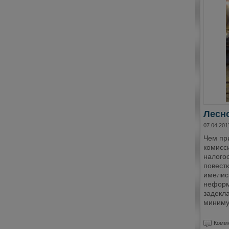
Лесно
07.04.201
Чем пр
комисс
налогоо
повест
имелис
неформ
задекл
минимум
Комме