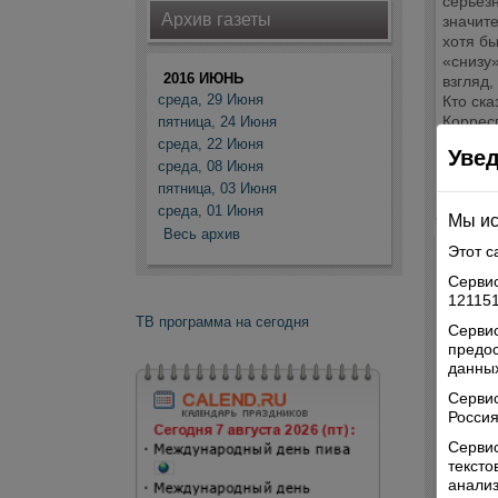
серьезн
Архив газеты
значит
хотя бы
«снизу»
2016 ИЮНЬ
взгляд,
среда, 29 Июня
Кто ска
Коррес
пятница, 24 Июня
прагма
среда, 22 Июня
Уве
среда, 08 Июня
Комме
пятница, 03 Июня
среда, 01 Июня
Мы ис
Весь архив
Этот с
Сервис
121151
ТВ программа на сегодня
Сервис
предо
данных
Серви
Россия
Сервис
текст
анализ