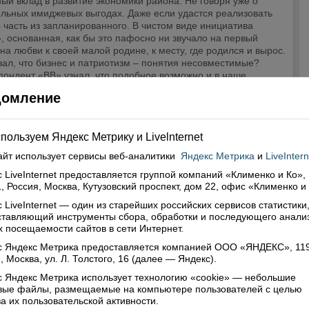
ый вклад в развитие экономики района. Не говоря уже о
ельных имиджевых выгодах. Даже если удастся реализовать
 часть из запланированного. В чистом виде инициатива
, основанная, как бы это пафосно ни звучало на первый
 на любви к своей малой родине, к месту, где родился и вырос.
зал, что бизнес и патриотизм – понятия несовместимые?
пондент «ВВ» узнал, что подобное возможно и в наше
тичное время.
домление
Читать далее
нтарии: 0
Просмотры: 4840
пользуем Яндекс Метрику и Livelnternet
айт использует сервисы
веб-аналитики
Яндекс Метрика
и
LiveIntern
 LiveInternet предоставляется группой компаний «Клименко и Ко»,
, Россия, Москва, Кутузовский проспект, дом 22, офис «Клименко и
 LiveInternet — один из старейших российских сервисов статистики
ставляющий инструменты сбора, обработки и последующего анали
 посещаемости сайтов в сети Интернет.
с Яндекс Метрика предоставляется компанией ООО «ЯНДЕКС», 11
, Москва, ул. Л. Толстого, 16 (далее — Яндекс).
 Яндекс Метрика использует технологию «cookie» — небольшие
овые файлы, размещаемые на компьютере пользователей с целью
а их пользовательской активности.