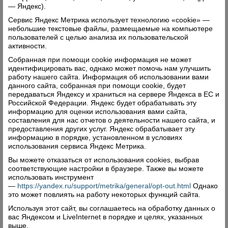
команды, первой из вновь образованных.
— Яндекс).
Читать далее
Сервис Яндекс Метрика использует технологию «cookie» —
небольшие текстовые файлы, размещаемые на компьютере
Комментарии: 0
Просмотры: 16773
пользователей с целью анализа их пользовательской
активности.
Собранная при помощи cookie информация не может
идентифицировать вас, однако может помочь нам улучшить
работу нашего сайта. Информация об использовании вами
данного сайта, собранная при помощи cookie, будет
передаваться Яндексу и храниться на сервере Яндекса в ЕС и
Российской Федерации. Яндекс будет обрабатывать эту
информацию для оценки использования вами сайта,
составления для нас отчетов о деятельности нашего сайта, и
предоставления других услуг. Яндекс обрабатывает эту
информацию в порядке, установленном в условиях
использования сервиса Яндекс Метрика.
Вы можете отказаться от использования cookies, выбрав
соответствующие настройки в браузере. Также вы можете
использовать инструмент
—
https://yandex.ru/support/metrika/general/opt-out.html
Однако
это может повлиять на работу некоторых функций сайта.
Используя этот сайт, вы соглашаетесь на обработку данных о
вас Яндексом и LiveInternet в порядке и целях, указанных
выше.