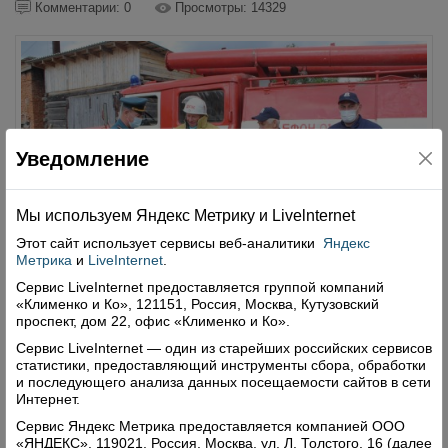
Комментарии: 0
Просмотры: 14329
Уведомление
Мы используем Яндекс Метрику и Livelnternet
Этот сайт использует сервисы
веб-аналитики
Яндекс
Метрика
и
LiveInternet
.
Сервис LiveInternet предоставляется группой компаний
«Клименко и Ко», 121151, Россия, Москва, Кутузовский
проспект, дом 22, офис «Клименко и Ко».
Прибыть первыми – главная задача
Сервис LiveInternet — один из старейших российских сервисов
18.07.2020
статистики, предоставляющий инструменты сбора, обработки
и последующего анализа данных посещаемости сайтов в сети
7 июля в д.Сметанино Верховского сельского
Интернет.
поселения состоялось торжественное открытие
Сервис Яндекс Метрика предоставляется компанией ООО
отдельного подразделения добровольной пожарной
«ЯНДЕКС», 119021, Россия, Москва, ул. Л. Толстого, 16 (далее