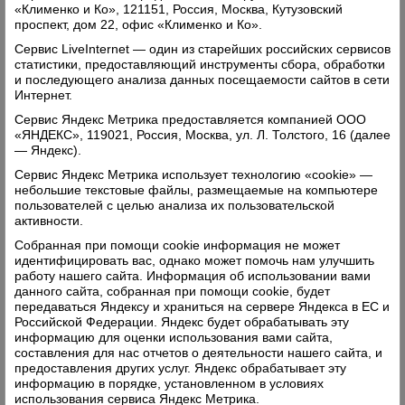
«Клименко и Ко», 121151, Россия, Москва, Кутузовский
проспект, дом 22, офис «Клименко и Ко».
Сервис LiveInternet — один из старейших российских сервисов
статистики, предоставляющий инструменты сбора, обработки
и последующего анализа данных посещаемости сайтов в сети
Интернет.
Сервис Яндекс Метрика предоставляется компанией ООО
«ЯНДЕКС», 119021, Россия, Москва, ул. Л. Толстого, 16 (далее
— Яндекс).
Сервис Яндекс Метрика использует технологию «cookie» —
небольшие текстовые файлы, размещаемые на компьютере
пользователей с целью анализа их пользовательской
А есть ли площадь?
активности.
Собранная при помощи cookie информация не может
07.12.2018
идентифицировать вас, однако может помочь нам улучшить
Коммунисты выступили с инициативой присвоить
работу нашего сайта. Информация об использовании вами
площади у районного Дома культуры имя вождя
данного сайта, собранная при помощи cookie, будет
передаваться Яндексу и храниться на сервере Яндекса в ЕС и
пролетариата – Владимира Ленина.
Российской Федерации. Яндекс будет обрабатывать эту
Читать далее
информацию для оценки использования вами сайта,
составления для нас отчетов о деятельности нашего сайта, и
Комментарии: 0
Просмотры: 1999
предоставления других услуг. Яндекс обрабатывает эту
информацию в порядке, установленном в условиях
использования сервиса Яндекс Метрика.