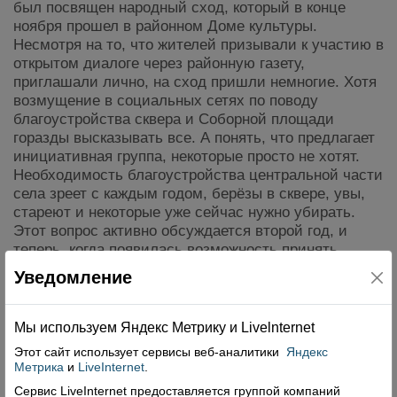
был посвящен народный сход, который в конце
ноября прошел в районном Доме культуры.
Несмотря на то, что жителей призывали к участию в
открытом диалоге через районную газету,
приглашали лично, на сход пришли немногие. Хотя
возмущение в социальных сетях по поводу
благоустройства сквера и Соборной площади
горазды высказывать все. А понять, что предлагает
инициативная группа, некоторые просто не хотят.
Необходимость благоустройства центральной части
села зреет с каждым годом, берёзы в сквере, увы,
стареют и некоторые уже сейчас нужно убирать.
Этот вопрос активно обсуждается второй год, и
теперь, когда появилась возможность принять
участие в конкурсе, чтобы благоустроить Соборную
Уведомление
площадь, встал особо остро.
Читать далее
Мы используем Яндекс Метрику и Livelnternet
Комментарии: 0
Просмотры: 2321
Этот сайт использует сервисы
веб-аналитики
Яндекс
Метрика
и
LiveInternet
.
Сервис LiveInternet предоставляется группой компаний