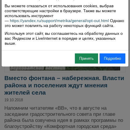
Вы можете отказаться от использования cookies, выбрав
соответствующие настройки в браузере. Также вы можете
использовать инструмент
—
https://yandex.ru/support/metrika/general/opt-out.html
Однако
это может повлиять на работу некоторых функций сайта.
Используя этот сайт, вы соглашаетесь на обработку данных о
вас Яндексом и LiveInternet в порядке и целях, указанных
выше.
Принять
Подробно
Вместо фонтана – набережная. Власти
района и поселения ждут мнения
жителей села
19.10.2018
Напомним читателям «ВВ», что в августе на
заседании градостроительного совета при главе
района была озвучена идея в рамках программы по
благоустройству «Комфортная городская среда»