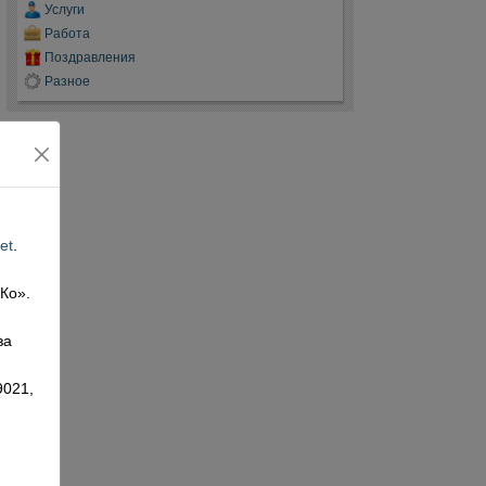
Услуги
Работа
Поздравления
Разное
et
.
 Ко».
,
за
9021,