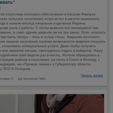
ивать"
0
об отсутствии почтового обеспечения в посёлке Феклуха
ское сельское поселение) остро встал в августе нынешнего
огда в начале месяца начальник отделения Марина
рова ушла с работы. С почты вывезли всё имеющееся там
вание, а само здание закрыли аж на три замка. Хотя, казалось
 там взять теперь – печь и голые стены. Закрытие почтового
ния лишило население посёлка возможности вовремя получать
, оплачивать коммунальные услуги. Даже чтобы получить
 или заказное письмо, приходилось ездить в райцентр. Нашу
подписчики тоже видели раз в месяц. Жители обращались в
трацию района и поселения, на почту в Сокол и Вологду, к
 редакцию, на «Прямую линию» к Губернатору области,
ту ЗСО А.Холодову…
Читать далее
нтарии: 0
Просмотры: 5882