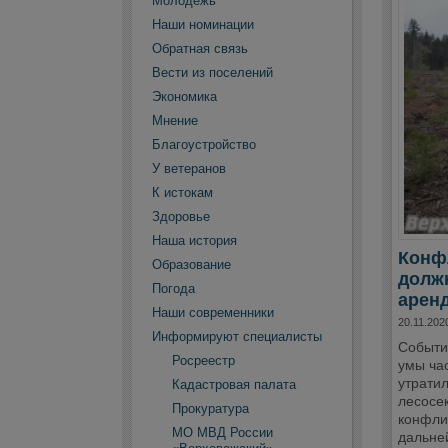
Молодежь
Наши номинации
Обратная связь
Вести из поселений
Экономика
Мнение
Благоустройство
У ветеранов
К истокам
Здоровье
Наша история
Конфл
Образование
должн
Погода
аренд
Наши современники
20.11.202
Информируют специалисты
Событи
Росреестр
умы ча
утратил
Кадастровая палата
лесосе
Прокуратура
конфли
МО МВД России
дальне