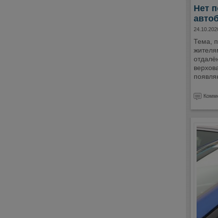
Нет п
авто
24.10.202
Тема, 
жителям
отдалё
верхова
появляю
Комме