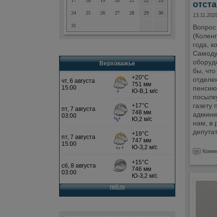
17
18
19
20
21
22
23
отста
24
25
26
27
28
29
30
13.11.202
31
Вопрос 
(Коленг
года, к
Самоду
оборудо
Верховажье
бы, что
отделе
пенсию
посылку
газету 
админис
нам, в
депута
Комме