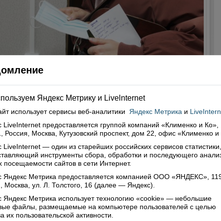
домление
пользуем Яндекс Метрику и Livelnternet
айт использует сервисы
веб-аналитики
Яндекс Метрика
и
LiveIntern
 клиент неправ. Продавцы обязаны требовать
 LiveInternet предоставляется группой компаний «Клименко и Ко»,
, Россия, Москва, Кутузовский проспект, дом 22, офис «Клименко и
окупателей соблюдение масочного режима
 LiveInternet — один из старейших российских сервисов статистики
0
ставляющий инструменты сбора, обработки и последующего анали
ия коронавируса серьезно осложнила жизнь всем без
 посещаемости сайтов в сети Интернет.
ения. И каждому лично, и семьям, и целому ряду сфер
ики района. Существующие карантинные ограничения,
с Яндекс Метрика предоставляется компанией ООО «ЯНДЕКС», 11
, Москва, ул. Л. Толстого, 16 (далее — Яндекс).
, не могут не напрягать. Есть лишний повод и поворчать, и
щаться действиями властей. Но вряд ли это дает нам
 Яндекс Метрика использует технологию «cookie» — небольшие
ное право выносить все накопившееся раздражение, всю
овые файлы, размещаемые на компьютере пользователей с целью
ть от ковид-19 на всеобщее обозрение и выливать весь
а их пользовательской активности.
 чувств на ни в чем не повинных людей. А у некоторых