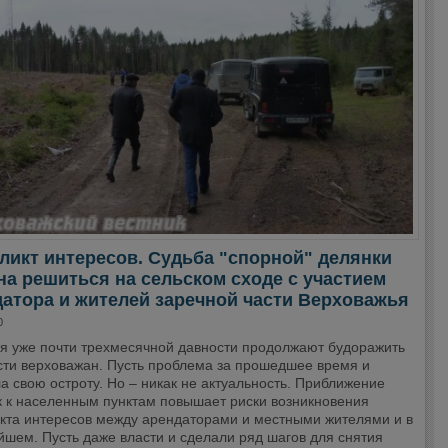
икт интересов. Судьба "спорной" делянки
а решиться на сельском сходе с участием
атора и жителей заречной части Верховажья
0
я уже почти трехмесячной давности продолжают будоражить
сти верховажан. Пусть проблема за прошедшее время и
а свою остроту. Но – никак не актуальность. Приближение
к к населенным пунктам повышает риски возникновения
кта интересов между арендаторами и местными жителями и в
йшем. Пусть даже власти и сделали ряд шагов для снятия