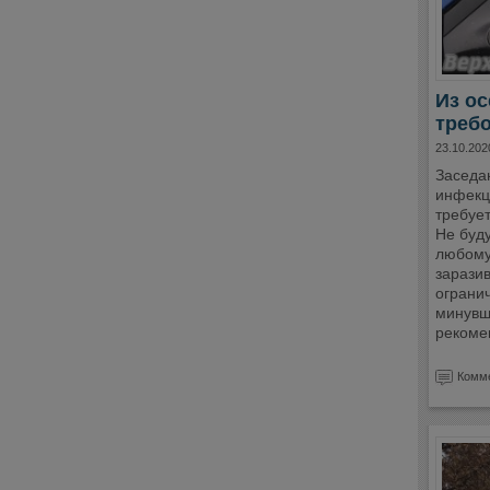
Из ос
треб
23.10.202
Заседа
инфекц
требуе
Не буду
любому
заразив
огранич
минувш
рекоме
Комме