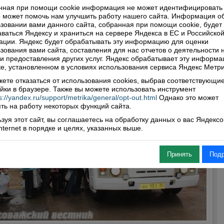
нная при помощи cookie информация не может идентифицировать 
жан вошло в привычку срывать злость на других. И если бы
 может помочь нам улучшить работу нашего сайта. Информация о
л лишь единичный случай…
зовании вами данного сайта, собранная при помощи cookie, будет
Читать далее
ваться Яндексу и храниться на сервере Яндекса в ЕС и Российско
нтарии: 0
Просмотры: 5468
ции. Яндекс будет обрабатывать эту информацию для оценки
зования вами сайта, составления для нас отчетов о деятельности 
 и предоставления других услуг. Яндекс обрабатывает эту информа
е, установленном в условиях использования сервиса Яндекс Метри
ете отказаться от использования cookies, выбрав соответствующи
йки в браузере. Также вы можете использовать инструмент
s://yandex.ru/support/metrika/general/opt-out.html
Однако это может
ть на работу некоторых функций сайта.
зуя этот сайт, вы соглашаетесь на обработку данных о вас Яндекс
Internet в порядке и целях, указанных выше.
Принять
Под