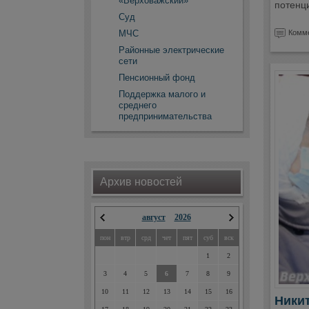
«Верховажский»
потенц
Суд
Комме
МЧС
Районные электрические
сети
Пенсионный фонд
Поддержка малого и
среднего
предпринимательства
Архив новостей
август
2026
пон
втр
срд
чет
пят
суб
вск
1
2
3
4
5
6
7
8
9
10
11
12
13
14
15
16
Никит